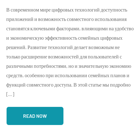
В современном мире цифровых технологий доступность
приложений и возможность совместного использования
становятся ключевыми факторами, влияющими на удобство
и экономическую эффективность семейных цифровых
решений. Развитие технологий делает возможным не
только расширение возможностей для пользователей с
различными потребностями, но и значительную экономию
средств, особенно при использовании семейных планов и
функций совместного доступа. В этой статье мы подробно
[…]
READ NOW