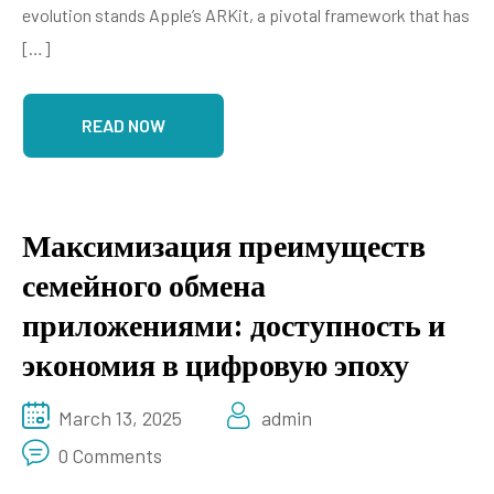
evolution stands Apple’s ARKit, a pivotal framework that has
[…]
READ NOW
Максимизация преимуществ
семейного обмена
приложениями: доступность и
экономия в цифровую эпоху
March 13, 2025
admin
0 Comments