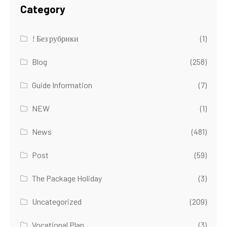
Category
! Без рубрики
(1)
Blog
(258)
Guide Information
(7)
NEW
(1)
News
(481)
Post
(59)
The Package Holiday
(3)
Uncategorized
(209)
Vocational Plan
(3)