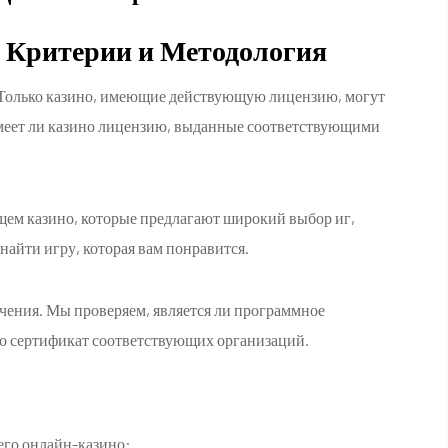
 Критерии и Методология
 Только казино, имеющие действующую лицензию, могут
 имеет ли казино лицензию, выданные соответствующими
ем казино, которые предлагают широкий выбор иг,
найти игру, которая вам понравится.
чения. Мы проверяем, является ли программное
но сертификат соответствующих организаций.
го онлайн-казино: