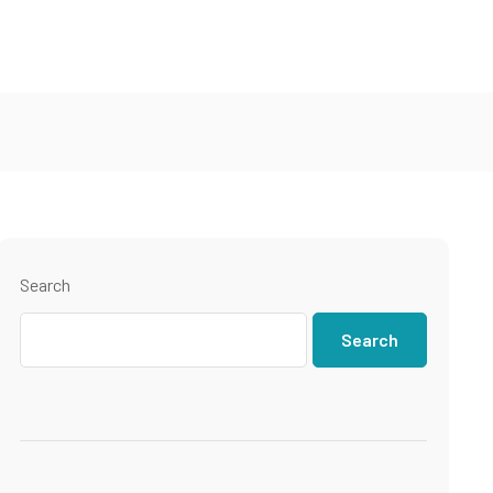
Search
Search