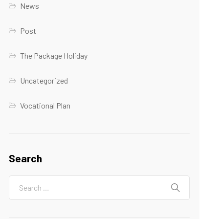
News
Post
The Package Holiday
Uncategorized
Vocational Plan
Search