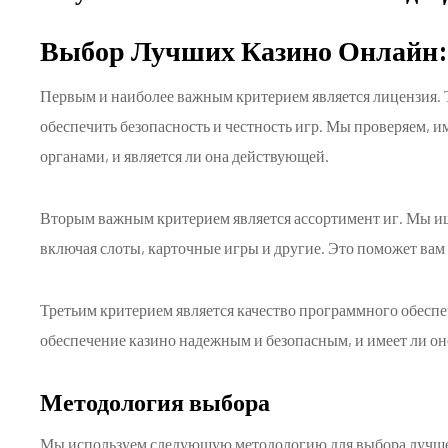
Выбор Лучших Казино Онлайн:
Первым и наиболее важным критерием является лицензия.
обеспечить безопасность и честность игр. Мы проверяем,
органами, и является ли она действующей.
Вторым важным критерием является ассортимент иг. Мы ищ
включая слоты, карточные игры и другие. Это поможет вам 
Третьим критерием является качество программного обеспе
обеспечение казино надежным и безопасным, и имеет ли о
Методология выбора
Мы используем следующую методологию для выбора лучше