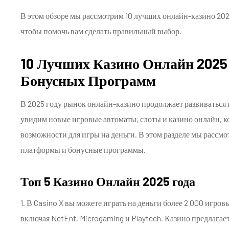
В этом обзоре мы рассмотрим 10 лучших онлайн-казино 20
чтобы помочь вам сделать правильный выбор.
10 Лучших Казино Онлайн 2025
Бонусных Программ
В 2025 году рынок онлайн-казино продолжает развиваться 
увидим новые игровые автоматы, слоты и казино онлайн, 
возможности для игры на деньги. В этом разделе мы рассмо
платформы и бонусные программы.
Топ 5 Казино Онлайн 2025 года
1. В Casino X вы можете играть на деньги более 2 000 игро
включая NetEnt, Microgaming и Playtech. Казино предлагае