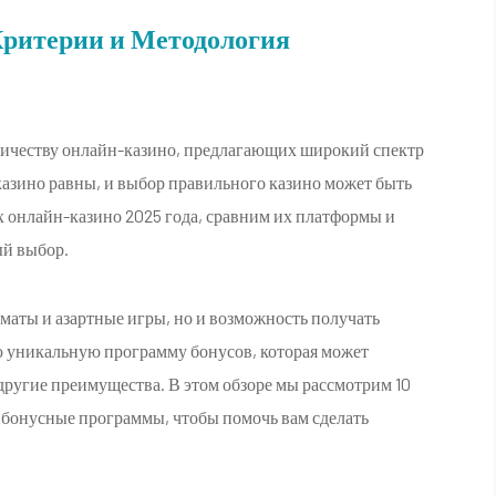
ритерии и Методология
личеству онлайн-казино, предлагающих широкий спектр
-казино равны, и выбор правильного казино может быть
х онлайн-казино 2025 года, сравним их платформы и
ый выбор.
оматы и азартные игры, но и возможность получать
ю уникальную программу бонусов, которая может
другие преимущества. В этом обзоре мы рассмотрим 10
 бонусные программы, чтобы помочь вам сделать