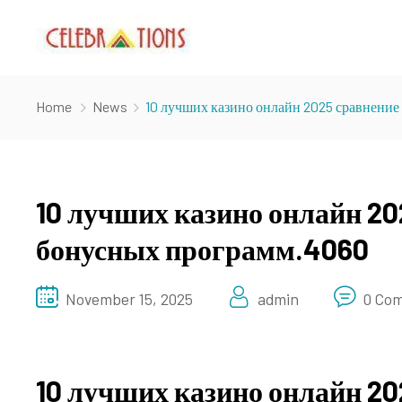
Home
News
10 лучших казино онлайн 2025 сравнени
10 лучших казино онлайн 20
бонусных программ.4060
November 15, 2025
admin
0 Co
10 лучших казино онлайн 20