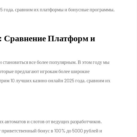
25 года, сравним их платформы и бонусные программы,
: Сравнение Платформ и
и становиться все более популярным. В этом году мы
которые предлагают игрокам более широкие
трим 10 лучших казино онлайн 2025 года, сравним их
вых автоматов и слотов от ведущих разработчиков,
т приветственный бонус в 100% до 5000 рублей и