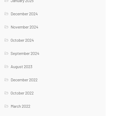
January 2025
December 2024
November 2024
October 2024
September 2024
August 2023
December 2022
October 2022
March 2022