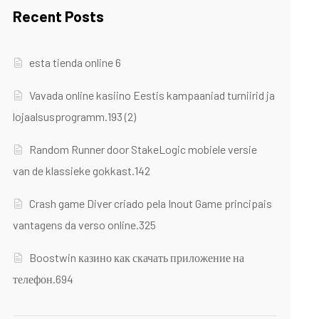
Recent Posts
esta tienda online 6
Vavada online kasiino Eestis kampaaniad turniirid ja
lojaalsusprogramm.193 (2)
Random Runner door StakeLogic mobiele versie
van de klassieke gokkast.142
Crash game Diver criado pela Inout Game principais
vantagens da verso online.325
Boostwin казино как скачать приложение на
телефон.694