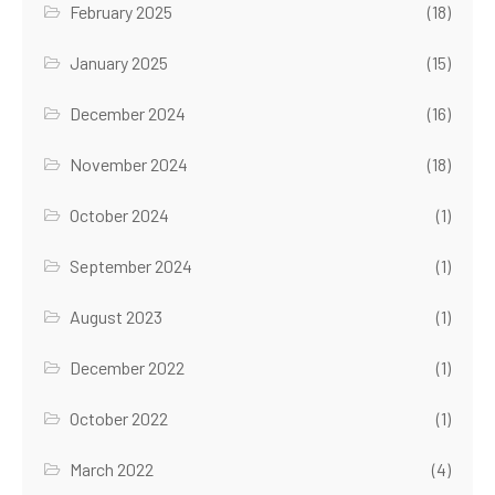
February 2025
(18)
January 2025
(15)
December 2024
(16)
November 2024
(18)
October 2024
(1)
September 2024
(1)
August 2023
(1)
December 2022
(1)
October 2022
(1)
March 2022
(4)