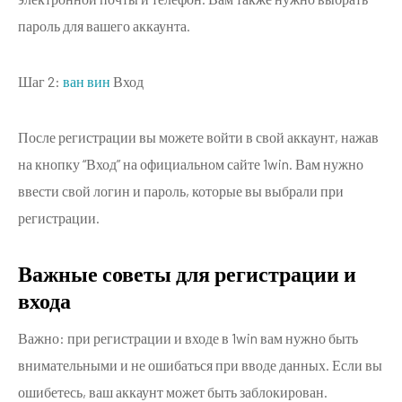
пароль для вашего аккаунта.
Шаг 2:
ван вин
Вход
После регистрации вы можете войти в свой аккаунт, нажав
на кнопку “Вход” на официальном сайте 1win. Вам нужно
ввести свой логин и пароль, которые вы выбрали при
регистрации.
Важные советы для регистрации и
входа
Важно: при регистрации и входе в 1win вам нужно быть
внимательными и не ошибаться при вводе данных. Если вы
ошибетесь, ваш аккаунт может быть заблокирован.