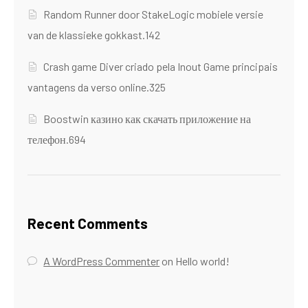
Random Runner door StakeLogic mobiele versie
van de klassieke gokkast.142
Crash game Diver criado pela Inout Game principais
vantagens da verso online.325
Boostwin казино как скачать приложение на
телефон.694
Recent Comments
A WordPress Commenter
on
Hello world!