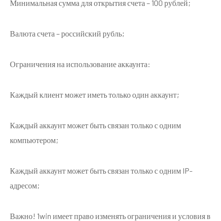
Минимальная сумма для открытия счета – 100 рублей;
Валюта счета – российский рубль;
Ограничения на использование аккаунта:
Каждый клиент может иметь только один аккаунт;
Каждый аккаунт может быть связан только с одним
компьютером;
Каждый аккаунт может быть связан только с одним IP-
адресом;
Важно! 1win имеет право изменять ограничения и условия в