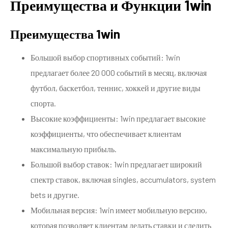
Преимущества и Функции 1win
Преимущества 1win
Большой выбор спортивных событий: 1win
предлагает более 20 000 событий в месяц, включая
футбол, баскетбол, теннис, хоккей и другие виды
спорта.
Высокие коэффициенты: 1win предлагает высокие
коэффициенты, что обеспечивает клиентам
максимальную прибыль.
Большой выбор ставок: 1win предлагает широкий
спектр ставок, включая singles, accumulators, system
bets и другие.
Мобильная версия: 1win имеет мобильную версию,
которая позволяет клиентам делать ставки и следить