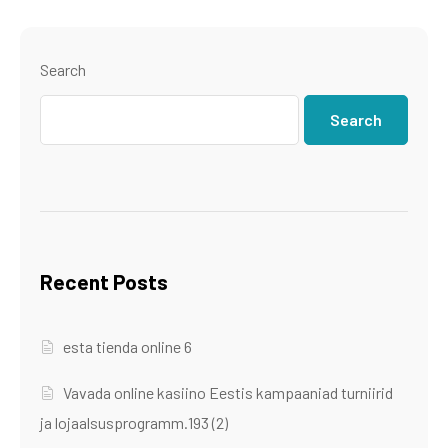
Search
Search
Recent Posts
esta tienda online 6
Vavada online kasiino Eestis kampaaniad turniirid
ja lojaalsusprogramm.193 (2)