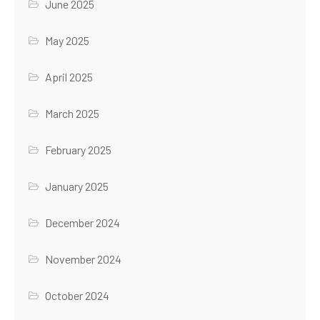
June 2025
May 2025
April 2025
March 2025
February 2025
January 2025
December 2024
November 2024
October 2024