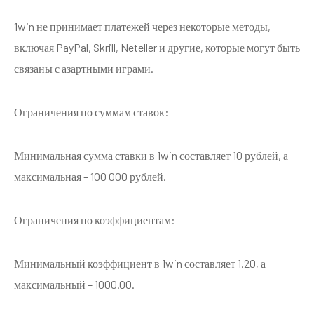
1win не принимает платежей через некоторые методы,
включая PayPal, Skrill, Neteller и другие, которые могут быть
связаны с азартными играми.
Ограничения по суммам ставок:
Минимальная сумма ставки в 1win составляет 10 рублей, а
максимальная – 100 000 рублей.
Ограничения по коэффициентам:
Минимальный коэффициент в 1win составляет 1.20, а
максимальный – 1000.00.