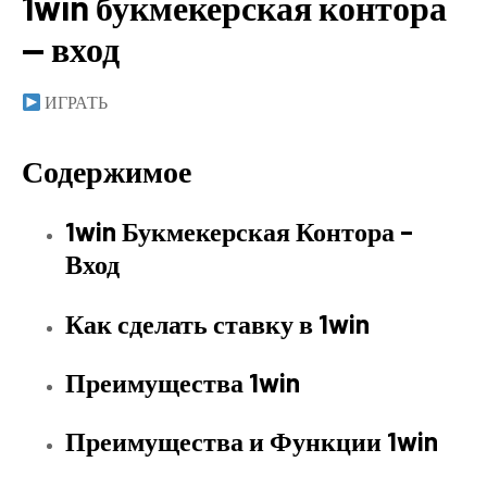
1win букмекерская контора
— вход
ИГРАТЬ
Содержимое
1win Букмекерская Контора –
Вход
Как сделать ставку в 1win
Преимущества 1win
Преимущества и Функции 1win