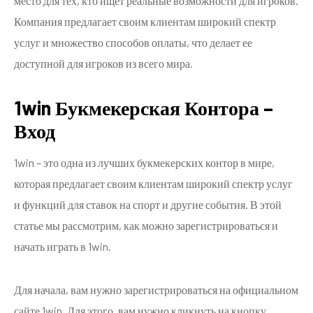
место для тех, кто ищет реальные возможности для игроков.
Компания предлагает своим клиентам широкий спектр
услуг и множество способов оплаты, что делает ее
доступной для игроков из всего мира.
1win Букмекерская Контора –
Вход
1win – это одна из лучших букмекерских контор в мире,
которая предлагает своим клиентам широкий спектр услуг
и функций для ставок на спорт и другие события. В этой
статье мы рассмотрим, как можно зарегистрироваться и
начать играть в 1win.
Для начала, вам нужно зарегистрироваться на официальном
сайте 1win. Для этого, вам нужно кликнуть на кнопку