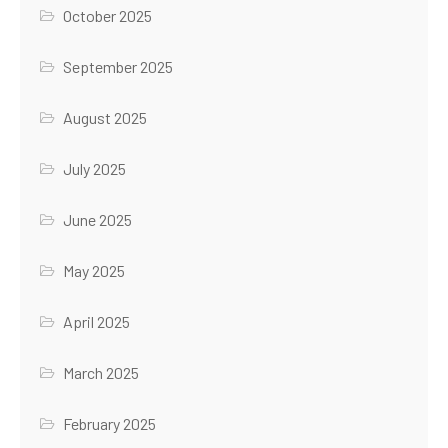
October 2025
September 2025
August 2025
July 2025
June 2025
May 2025
April 2025
March 2025
February 2025