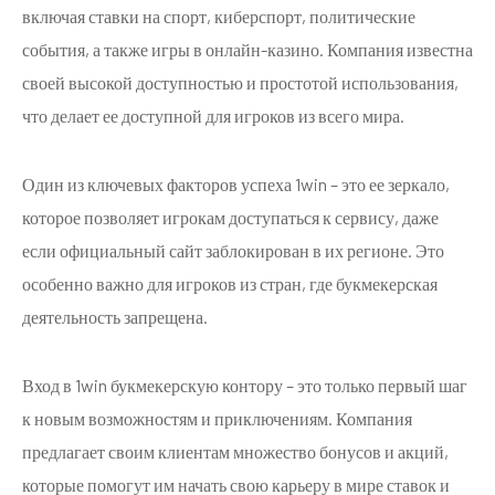
включая ставки на спорт, киберспорт, политические
события, а также игры в онлайн-казино. Компания известна
своей высокой доступностью и простотой использования,
что делает ее доступной для игроков из всего мира.
Один из ключевых факторов успеха 1win – это ее зеркало,
которое позволяет игрокам доступаться к сервису, даже
если официальный сайт заблокирован в их регионе. Это
особенно важно для игроков из стран, где букмекерская
деятельность запрещена.
Вход в 1win букмекерскую контору – это только первый шаг
к новым возможностям и приключениям. Компания
предлагает своим клиентам множество бонусов и акций,
которые помогут им начать свою карьеру в мире ставок и