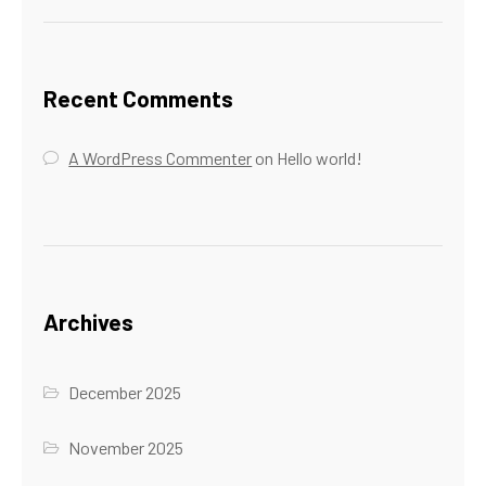
Recent Comments
A WordPress Commenter
on
Hello world!
Archives
December 2025
November 2025