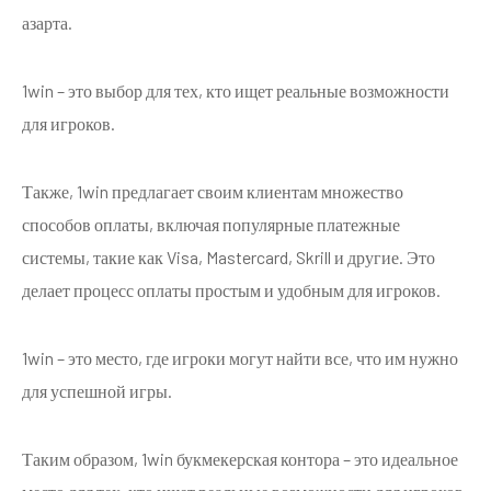
азарта.
1win – это выбор для тех, кто ищет реальные возможности
для игроков.
Также, 1win предлагает своим клиентам множество
способов оплаты, включая популярные платежные
системы, такие как Visa, Mastercard, Skrill и другие. Это
делает процесс оплаты простым и удобным для игроков.
1win – это место, где игроки могут найти все, что им нужно
для успешной игры.
Таким образом, 1win букмекерская контора – это идеальное