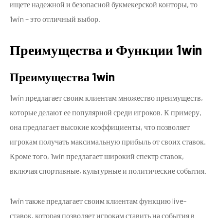
ищете надежной и безопасной букмекерской конторы, то
1win – это отличный выбор.
Преимущества и Функции 1win
Преимущества 1win
1win предлагает своим клиентам множество преимуществ,
которые делают ее популярной среди игроков. К примеру,
она предлагает высокие коэффициенты, что позволяет
игрокам получать максимальную прибыль от своих ставок.
Кроме того, 1win предлагает широкий спектр ставок,
включая спортивные, культурные и политические события.
1win также предлагает своим клиентам функцию live-
ставок, которая позволяет игрокам ставить на события в