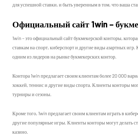
для успешной ставки, и быть уверенным в том, что ваша ста
Официальный сайт 1win – букме
1win – это официальный сайт букмекерской конторы, котор
ставкам на спорт, киберспорт и другие виды азартных игр. К
одним из лидеров на рынке букмекерских контор.
Контора 1win предлагает своим клиентам более 20 000 вариа
хоккей, теннис и другие виды спорта. Клиенты конторы могу
турниры и сезоны.
Кроме того, 1win предлагает своим клиентам играть в кибер
другие популярные игры. Клиенты конторы могут делать ста
казино.