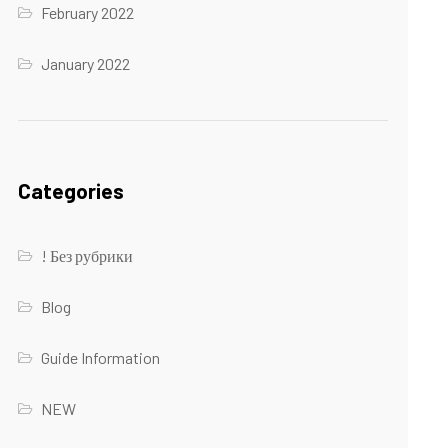
February 2022
January 2022
Categories
! Без рубрики
Blog
Guide Information
NEW