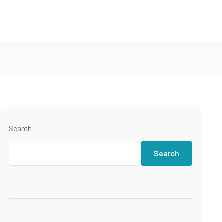
Search
Search