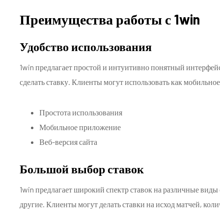
Преимущества работы с 1win
Удобство использования
1win предлагает простой и интуитивно понятный интерфей
сделать ставку. Клиенты могут использовать как мобильное
Простота использования
Мобильное приложение
Веб-версия сайта
Большой выбор ставок
1win предлагает широкий спектр ставок на различные виды с
другие. Клиенты могут делать ставки на исход матчей, коли