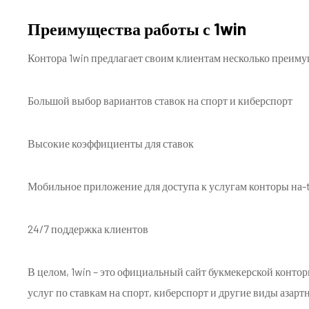
Преимущества работы с 1win
Контора 1win предлагает своим клиентам несколько преиму
Большой выбор вариантов ставок на спорт и киберспорт
Высокие коэффициенты для ставок
Мобильное приложение для доступа к услугам конторы на-
24/7 поддержка клиентов
В целом, 1win – это официальный сайт букмекерской конто
услуг по ставкам на спорт, киберспорт и другие виды азарт