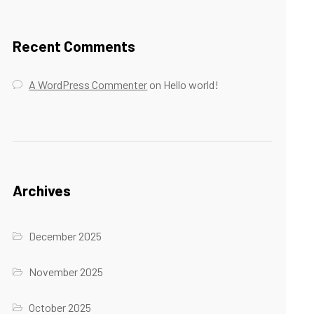
Recent Comments
A WordPress Commenter
on
Hello world!
Archives
December 2025
November 2025
October 2025