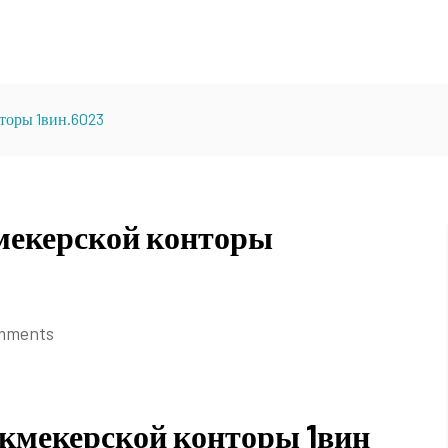
торы 1вин.6023
мекерской конторы
mments
укмекерской конторы 1вин