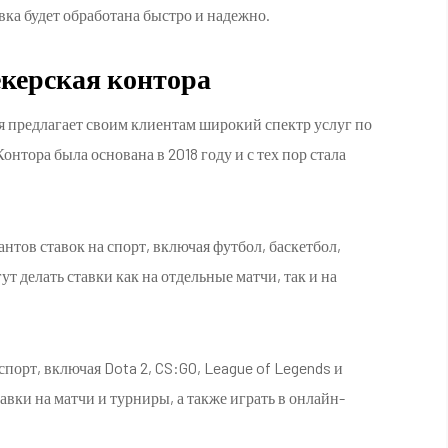
вка будет обработана быстро и надежно.
керская контора
ая предлагает своим клиентам широкий спектр услуг по
онтора была основана в 2018 году и с тех пор стала
нтов ставок на спорт, включая футбол, баскетбол,
т делать ставки как на отдельные матчи, так и на
спорт, включая Dota 2, CS:GO, League of Legends и
вки на матчи и турниры, а также играть в онлайн-