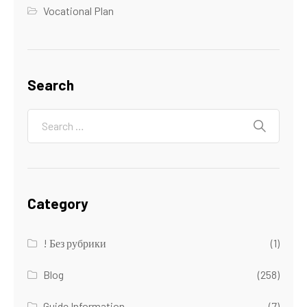
Vocational Plan
Search
Category
! Без рубрики
(1)
Blog
(258)
Guide Information
(7)