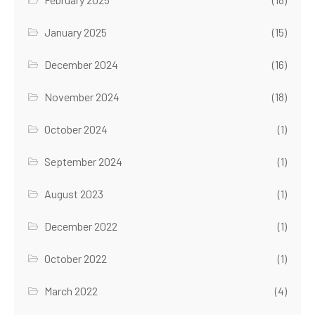
January 2025
(15)
December 2024
(16)
November 2024
(18)
October 2024
(1)
September 2024
(1)
August 2023
(1)
December 2022
(1)
October 2022
(1)
March 2022
(4)