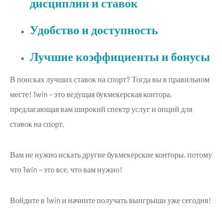
дисциплин и ставок
Удобство и доступность
Лучшие коэффициенты и бонусы
В поисках лучших ставок на спорт? Тогда вы в правильном
месте! 1win – это ведущая букмекерская контора,
предлагающая вам широкий спектр услуг и опций для
ставок на спорт.
Вам не нужно искать другие букмекерские конторы, потому
что 1win – это все, что вам нужно!
Войдите в 1win и начните получать выигрыши уже сегодня!