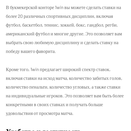
В букмекерской конторе 1win вы можете сделать ставки на
более 20 различных спортивных дисциплин, включая
футбол, баскетбол, теннис, хоккей, бокс, гандбол, регби,
американский футбол и многие другие. Это позволяет вам
выбрать свою любимую дисциплину и сделать ставку на
победу вашего фаворита.
Кроме того, 1win предлагает широкий спектр ставок,
включая ставки на исход матча, количество забитых голов,
количество пенальти, количество угловых, а также ставки
на индивидуальные игроков. Это позволяет вам быть более
конкретными в своих ставках и получать больше
удовольствия от просмотра матча.