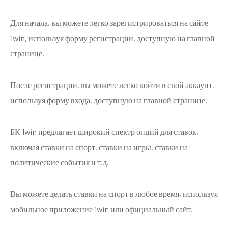
Для начала, вы можете легко зарегистрироваться на сайте
1win, используя форму регистрации, доступную на главной
странице.
После регистрации, вы можете легко войти в свой аккаунт,
используя форму входа, доступную на главной странице.
БК 1win предлагает широкий спектр опций для ставок,
включая ставки на спорт, ставки на игры, ставки на
политические события и т.д.
Вы можете делать ставки на спорт в любое время, используя
мобильное приложение 1win или официальный сайт.