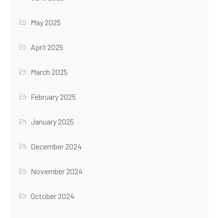
May 2025
April 2025
March 2025
February 2025
January 2025
December 2024
November 2024
October 2024