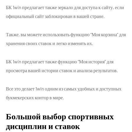
БК 1win предлагает также зеркало для доступа к сайту, если
официальный сайт заблокирован в вашей стране.
Также, вы можете использовать функцию “Моя корзина” для
хранения своих ставок и легко изменять их.
БК 1win предлагает также функцию “Моя история” для
просмотра вашей истории ставок и анализа результатов.
Все это делает 1win одним из самых удобных и доступных
букмекерских контор в мире.
Большой выбор спортивных
дисциплин и ставок