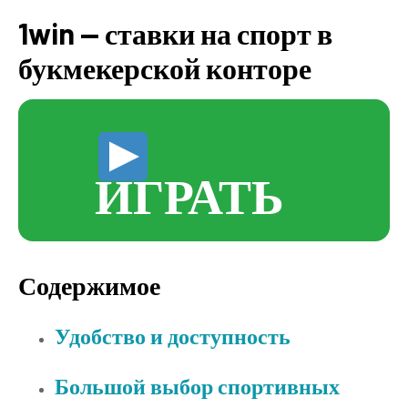
1win — ставки на спорт в
букмекерской конторе
ИГРАТЬ
Содержимое
Удобство и доступность
Большой выбор спортивных