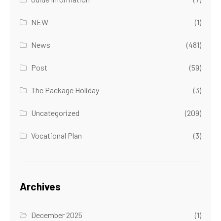
NEW
(1)
News
(481)
Post
(59)
The Package Holiday
(3)
Uncategorized
(209)
Vocational Plan
(3)
Archives
December 2025
(1)