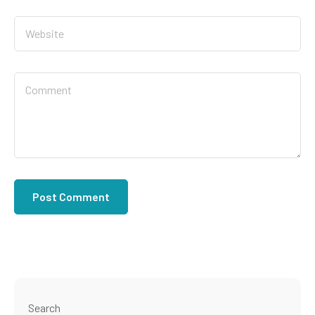
Search