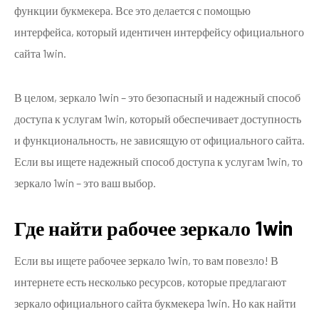
функции букмекера. Все это делается с помощью
интерфейса, который идентичен интерфейсу официального
сайта 1win.
В целом, зеркало 1win – это безопасный и надежный способ
доступа к услугам 1win, который обеспечивает доступность
и функциональность, не зависящую от официального сайта.
Если вы ищете надежный способ доступа к услугам 1win, то
зеркало 1win – это ваш выбор.
Где найти рабочее зеркало 1win
Если вы ищете рабочее зеркало 1win, то вам повезло! В
интернете есть несколько ресурсов, которые предлагают
зеркало официального сайта букмекера 1win. Но как найти