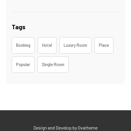
Tags
Booking
Hotel
Luxury Room
Place
Popular
Single Room
Design and Develop by Ovatheme