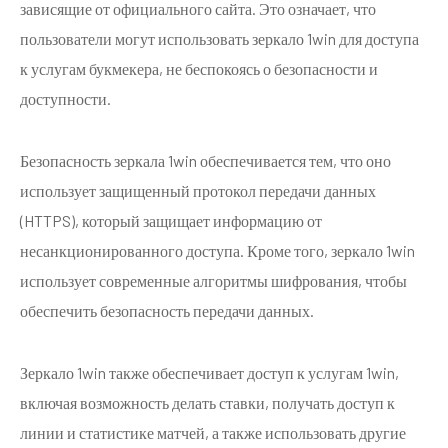
зависящие от официального сайта. Это означает, что
пользователи могут использовать зеркало 1win для доступа
к услугам букмекера, не беспокоясь о безопасности и
доступности.
Безопасность зеркала 1win обеспечивается тем, что оно
использует защищенный протокол передачи данных
(HTTPS), который защищает информацию от
несанкционированного доступа. Кроме того, зеркало 1win
использует современные алгоритмы шифрования, чтобы
обеспечить безопасность передачи данных.
Зеркало 1win также обеспечивает доступ к услугам 1win,
включая возможность делать ставки, получать доступ к
линии и статистике матчей, а также использовать другие