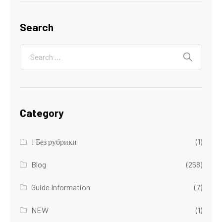
Search
Category
! Без рубрики
(1)
Blog
(258)
Guide Information
(7)
NEW
(1)