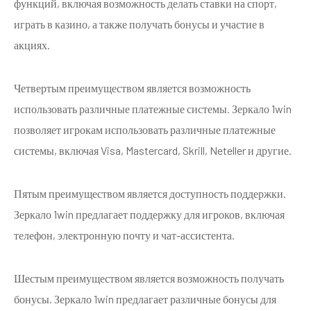
функций, включая возможность делать ставки на спорт,
играть в казино, а также получать бонусы и участие в
акциях.
Четвертым преимуществом является возможность
использовать различные платежные системы. Зеркало 1win
позволяет игрокам использовать различные платежные
системы, включая Visa, Mastercard, Skrill, Neteller и другие.
Пятым преимуществом является доступность поддержки.
Зеркало 1win предлагает поддержку для игроков, включая
телефон, электронную почту и чат-ассистента.
Шестым преимуществом является возможность получать
бонусы. Зеркало 1win предлагает различные бонусы для