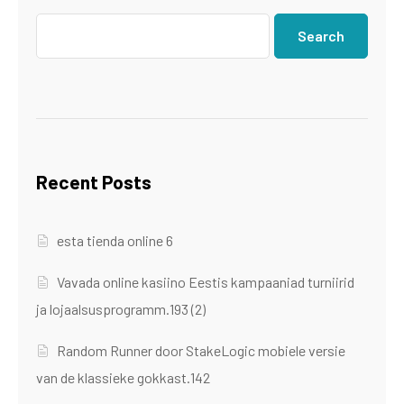
Search
Recent Posts
esta tienda online 6
Vavada online kasiino Eestis kampaaniad turniirid
ja lojaalsusprogramm.193 (2)
Random Runner door StakeLogic mobiele versie
van de klassieke gokkast.142