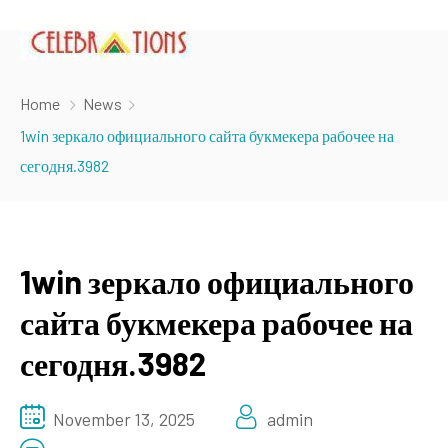
Home
News
1win зеркало официального сайта букмекера рабочее на
сегодня.3982
1win зеркало официального
сайта букмекера рабочее на
сегодня.3982
November 13, 2025
admin