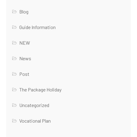
Blog
Guide Information
NEW
News
Post
The Package Holiday
Uncategorized
Vocational Plan