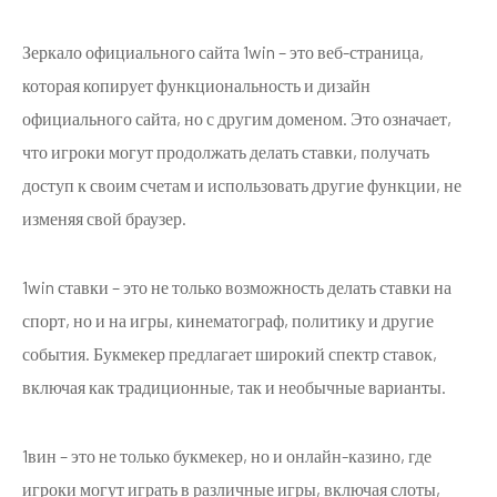
Зеркало официального сайта 1win – это веб-страница,
которая копирует функциональность и дизайн
официального сайта, но с другим доменом. Это означает,
что игроки могут продолжать делать ставки, получать
доступ к своим счетам и использовать другие функции, не
изменяя свой браузер.
1win ставки – это не только возможность делать ставки на
спорт, но и на игры, кинематограф, политику и другие
события. Букмекер предлагает широкий спектр ставок,
включая как традиционные, так и необычные варианты.
1вин – это не только букмекер, но и онлайн-казино, где
игроки могут играть в различные игры, включая слоты,