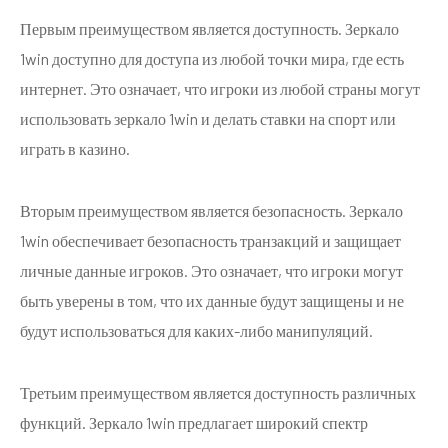
Первым преимуществом является доступность. Зеркало
1win доступно для доступа из любой точки мира, где есть
интернет. Это означает, что игроки из любой страны могут
использовать зеркало 1win и делать ставки на спорт или
играть в казино.
Вторым преимуществом является безопасность. Зеркало
1win обеспечивает безопасность транзакций и защищает
личные данные игроков. Это означает, что игроки могут
быть уверены в том, что их данные будут защищены и не
будут использоваться для каких-либо манипуляций.
Третьим преимуществом является доступность различных
функций. Зеркало 1win предлагает широкий спектр