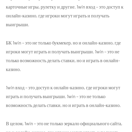
карточные игры, рулетку и другие. 1win вход – это доступ к
онлайн-казино, где игроки могут играть и получать
выигрыши.
БК 1win – это не только букмекер, но и онлайн-казино, где
игроки могут играть и получать выигрыши. 1win – это не
только возможность делать ставки, но и играть в онлайн-
казино.
1win вход – это доступ к онлайн-казино, где игроки могут
играть и получать выигрыши. 1win – это не только
возможность делать ставки, но и играть в онлайн-казино.
В целом, 1win – это не только зеркало официального сайта,