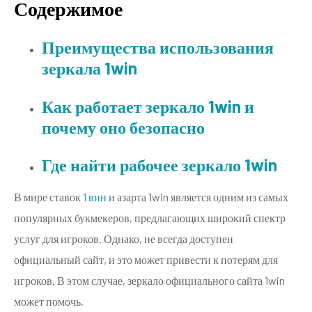
Содержимое
Преимущества использования
зеркала 1win
Как работает зеркало 1win и
почему оно безопасно
Где найти рабочее зеркало 1win
В мире ставок
1 вин
и азарта 1win является одним из самых
популярных букмекеров, предлагающих широкий спектр
услуг для игроков. Однако, не всегда доступен
официальный сайт, и это может привести к потерям для
игроков. В этом случае, зеркало официального сайта 1win
может помочь.