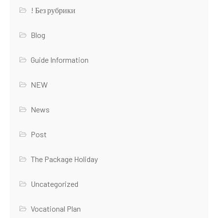
! Без рубрики
Blog
Guide Information
NEW
News
Post
The Package Holiday
Uncategorized
Vocational Plan