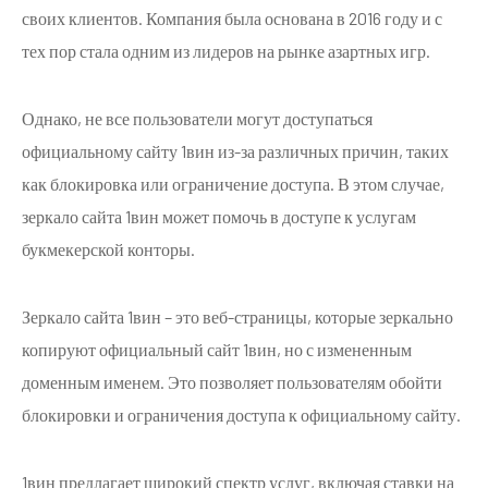
своих клиентов. Компания была основана в 2016 году и с
тех пор стала одним из лидеров на рынке азартных игр.
Однако, не все пользователи могут доступаться
официальному сайту 1вин из-за различных причин, таких
как блокировка или ограничение доступа. В этом случае,
зеркало сайта 1вин может помочь в доступе к услугам
букмекерской конторы.
Зеркало сайта 1вин – это веб-страницы, которые зеркально
копируют официальный сайт 1вин, но с измененным
доменным именем. Это позволяет пользователям обойти
блокировки и ограничения доступа к официальному сайту.
1вин предлагает широкий спектр услуг, включая ставки на