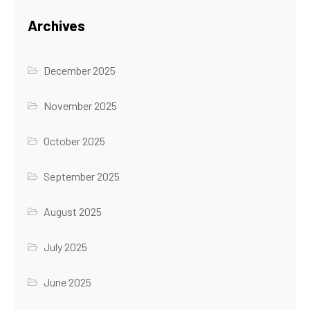
Archives
December 2025
November 2025
October 2025
September 2025
August 2025
July 2025
June 2025