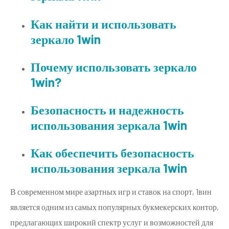
Как найти и использовать
зеркало 1win
Почему использовать зеркало
1win?
Безопасность и надежность
использования зеркала 1win
Как обеспечить безопасность
использования зеркала 1win
В современном мире азартных игр и ставок на спорт, 1вин
является одним из самых популярных букмекерских контор,
предлагающих широкий спектр услуг и возможностей для