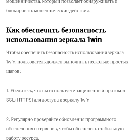
мошенничества, который позволяет обнаруживать и
блокировать мошеннические действия.
Как обеспечить безопасность
использования зеркала 1win
Чтобы обеспечить безопасность использования зеркала
1win, пользователь должен выполнить несколько простых
шагов:
1. Убедитесь, что вы используете защищенный протокол
SSL (HTTPS) для доступа к зеркалу 1win.
2. Регулярно проверяйте обновления программного
обеспечения и серверов, чтобы обеспечить стабильную
работу ресурса.