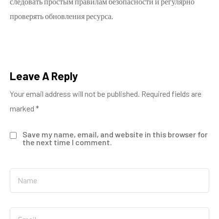
следовать простым правилам безопасности и регулярно
проверять обновления ресурса.
Leave A Reply
Your email address will not be published.
Required fields are
marked
*
Save my name, email, and website in this browser for
the next time I comment.