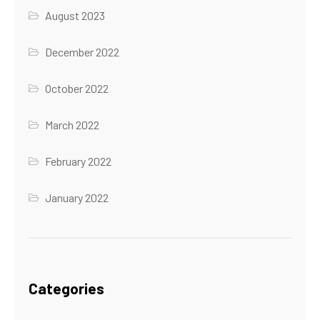
August 2023
December 2022
October 2022
March 2022
February 2022
January 2022
Categories