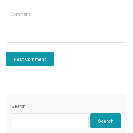
Search
Search