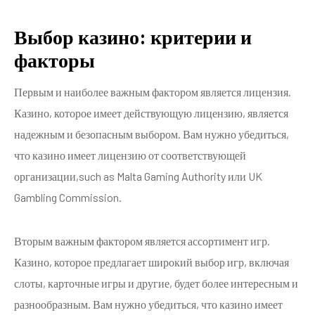
Выбор казино: критерии и
факторы
Первым и наиболее важным фактором является лицензия.
Казино, которое имеет действующую лицензию, является
надежным и безопасным выбором. Вам нужно убедиться,
что казино имеет лицензию от соответствующей
организации,such as Malta Gaming Authority или UK
Gambling Commission.
Вторым важным фактором является ассортимент игр.
Казино, которое предлагает широкий выбор игр, включая
слоты, карточные игры и другие, будет более интересным и
разнообразным. Вам нужно убедиться, что казино имеет