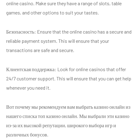
online casino. Make sure they have a range of slots, table
games, and other options to suit your tastes.
Безопасность: Ensure that the online casino has a secure and
reliable payment system. This will ensure that your
transactions are safe and secure.
Клиентская поддержка: Look for online casinos that offer
24/7 customer support. This will ensure that you can get help
whenever you need it.
Вот почему мы рекомендуем вам выбрать казино онлайн из
нашего списка топ казино онлайн. Мы выбрали эти казино
из-за их высокой репутации, широкого выбора игр и
различных бонусов.