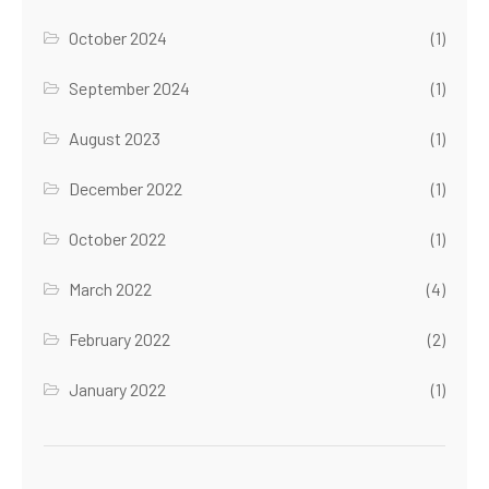
October 2024
(1)
September 2024
(1)
August 2023
(1)
December 2022
(1)
October 2022
(1)
March 2022
(4)
February 2022
(2)
January 2022
(1)