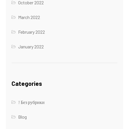
October 2022
March 2022
February 2022
January 2022
Categories
! Без рубрики
Blog