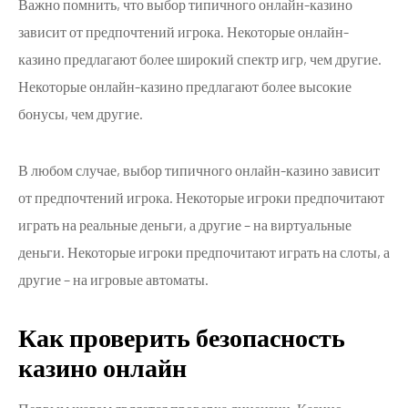
Важно помнить, что выбор типичного онлайн-казино
зависит от предпочтений игрока. Некоторые онлайн-
казино предлагают более широкий спектр игр, чем другие.
Некоторые онлайн-казино предлагают более высокие
бонусы, чем другие.
В любом случае, выбор типичного онлайн-казино зависит
от предпочтений игрока. Некоторые игроки предпочитают
играть на реальные деньги, а другие – на виртуальные
деньги. Некоторые игроки предпочитают играть на слоты, а
другие – на игровые автоматы.
Как проверить безопасность
казино онлайн