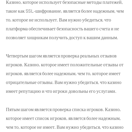
Казино, которое использует безопасные методы платежей,
такие как SSL-шифрование, является более надежным, чем
то, которое не использует. Вам нужно убедиться, что
платформа обеспечивает безопасность вашего счета и не
позволяет хищникам получить доступ к вашим данным.
Четвертым шагом является проверка реальных отзывов
игроков. Казино, которое имеет положительные отзывы от
игроков, является более надежным, чем то, которое имеет
отрицательные отзывы. Вам нужно убедиться, что казино
имеет репутацию и что игроки довольны его услугами.
Пятым шагом является проверка списка игроков. Казино,
которое имеет список игроков, является более надежным,
чем то, которое не имеет. Вам нужно убедиться, что казино