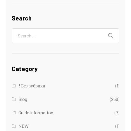
Search
Category
! Без рубрики
(1)
Blog
(258)
Guide Information
(7)
NEW
(1)