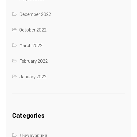
December 2022
October 2022
March 2022
February 2022
January 2022
Categories
! Без рубрики