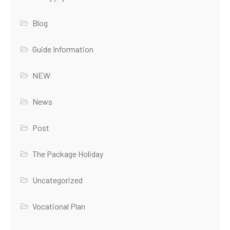
Blog
Guide Information
NEW
News
Post
The Package Holiday
Uncategorized
Vocational Plan