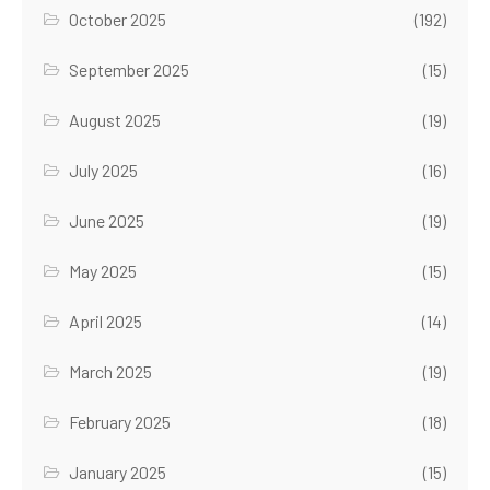
October 2025
(192)
September 2025
(15)
August 2025
(19)
July 2025
(16)
June 2025
(19)
May 2025
(15)
April 2025
(14)
March 2025
(19)
February 2025
(18)
January 2025
(15)