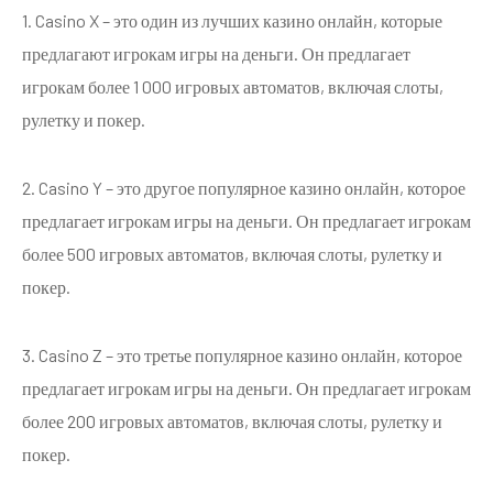
1. Casino X – это один из лучших казино онлайн, которые
предлагают игрокам игры на деньги. Он предлагает
игрокам более 1 000 игровых автоматов, включая слоты,
рулетку и покер.
2. Casino Y – это другое популярное казино онлайн, которое
предлагает игрокам игры на деньги. Он предлагает игрокам
более 500 игровых автоматов, включая слоты, рулетку и
покер.
3. Casino Z – это третье популярное казино онлайн, которое
предлагает игрокам игры на деньги. Он предлагает игрокам
более 200 игровых автоматов, включая слоты, рулетку и
покер.