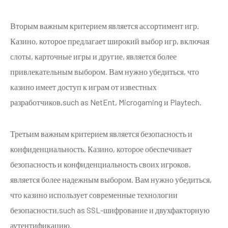
Вторым важным критерием является ассортимент игр.
Казино, которое предлагает широкий выбор игр, включая
слоты, карточные игры и другие, является более
привлекательным выбором. Вам нужно убедиться, что
казино имеет доступ к играм от известных
разработчиков,such as NetEnt, Microgaming и Playtech.
Третьим важным критерием является безопасность и
конфиденциальность. Казино, которое обеспечивает
безопасность и конфиденциальность своих игроков,
является более надежным выбором. Вам нужно убедиться,
что казино использует современные технологии
безопасности,such as SSL-шифрование и двухфакторную
аутентификацию.