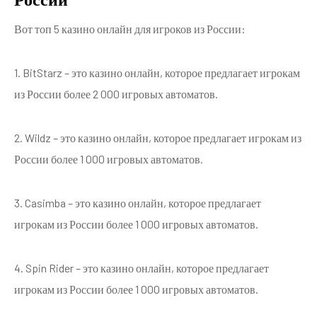
Вот топ 5 казино онлайн для игроков из России:
1. BitStarz – это казино онлайн, которое предлагает игрокам
из России более 2 000 игровых автоматов.
2. Wildz – это казино онлайн, которое предлагает игрокам из
России более 1 000 игровых автоматов.
3. Casimba – это казино онлайн, которое предлагает
игрокам из России более 1 000 игровых автоматов.
4. Spin Rider – это казино онлайн, которое предлагает
игрокам из России более 1 000 игровых автоматов.