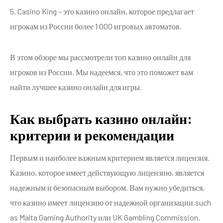
5. Casino King – это казино онлайн, которое предлагает
игрокам из России более 1 000 игровых автоматов.
В этом обзоре мы рассмотрели топ казино онлайн для
игроков из России. Мы надеемся, что это поможет вам
найти лучшее казино онлайн для игры.
Как выбрать казино онлайн:
критерии и рекомендации
Первым и наиболее важным критерием является лицензия.
Казино, которое имеет действующую лицензию, является
надежным и безопасным выбором. Вам нужно убедиться,
что казино имеет лицензию от надежной организации,such
as Malta Gaming Authority или UK Gambling Commission.