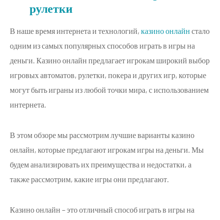
рулетки
В наше время интернета и технологий,
казино онлайн
стало
одним из самых популярных способов играть в игры на
деньги. Казино онлайн предлагает игрокам широкий выбор
игровых автоматов, рулетки, покера и других игр, которые
могут быть играны из любой точки мира, с использованием
интернета.
В этом обзоре мы рассмотрим лучшие варианты казино
онлайн, которые предлагают игрокам игры на деньги. Мы
будем анализировать их преимущества и недостатки, а
также рассмотрим, какие игры они предлагают.
Казино онлайн – это отличный способ играть в игры на