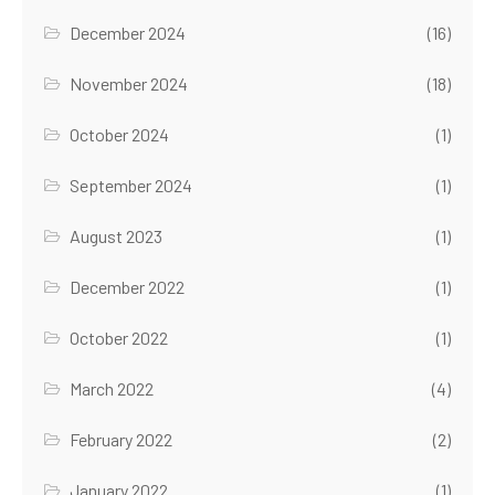
December 2024
(16)
November 2024
(18)
October 2024
(1)
September 2024
(1)
August 2023
(1)
December 2022
(1)
October 2022
(1)
March 2022
(4)
February 2022
(2)
January 2022
(1)