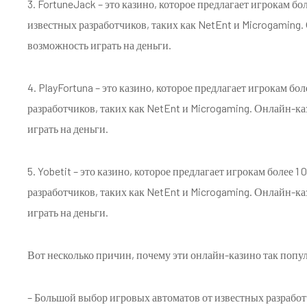
3. FortuneJack – это казино, которое предлагает игрокам бо
известных разработчиков, таких как NetEnt и Microgaming
возможность играть на деньги.
4. PlayFortuna – это казино, которое предлагает игрокам бо
разработчиков, таких как NetEnt и Microgaming. Онлайн-ка
играть на деньги.
5. Yobetit – это казино, которое предлагает игрокам более 
разработчиков, таких как NetEnt и Microgaming. Онлайн-ка
играть на деньги.
Вот несколько причин, почему эти онлайн-казино так попул
– Большой выбор игровых автоматов от известных разработ