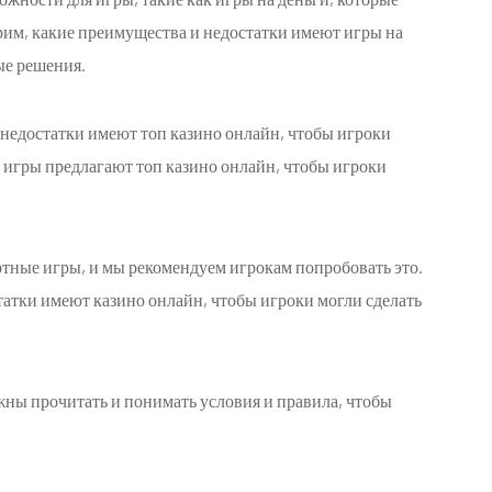
рим, какие преимущества и недостатки имеют игры на
ые решения.
 недостатки имеют топ казино онлайн, чтобы игроки
е игры предлагают топ казино онлайн, чтобы игроки
артные игры, и мы рекомендуем игрокам попробовать это.
татки имеют казино онлайн, чтобы игроки могли сделать
жны прочитать и понимать условия и правила, чтобы