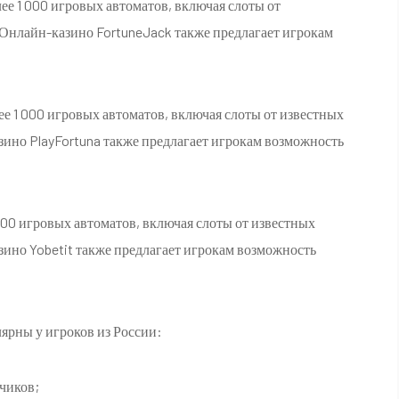
лее 1 000 игровых автоматов, включая слоты от
. Онлайн-казино FortuneJack также предлагает игрокам
лее 1 000 игровых автоматов, включая слоты от известных
зино PlayFortuna также предлагает игрокам возможность
1 000 игровых автоматов, включая слоты от известных
зино Yobetit также предлагает игрокам возможность
ярны у игроков из России:
чиков;