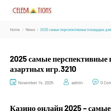
Home
News
2025 самые перспективные площадки для
2025 самые перспективные 
азартных игр.3210
November 14, 2025
admin
0 Co
Казино онлайн 2025 – самы