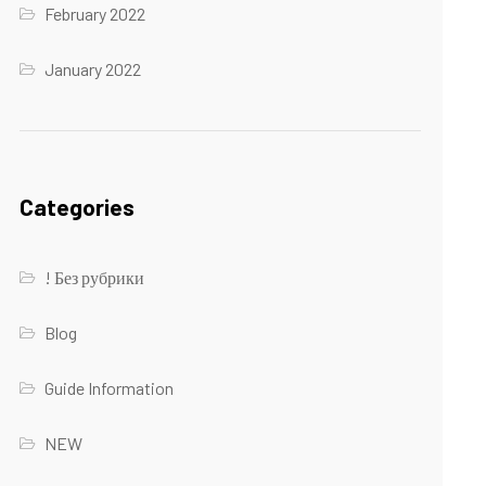
February 2022
January 2022
Categories
! Без рубрики
Blog
Guide Information
NEW