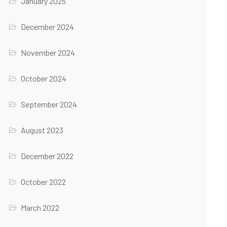
January 2025
December 2024
November 2024
October 2024
September 2024
August 2023
December 2022
October 2022
March 2022