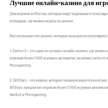
Лучшие онлайн-казино для игро
Для игроков из России, которые ищут надежные и популяр
площадок, где можно играть на деньги.
Вот несколько топ-казино, которые пользуются популярнос
1. Casino X – это один из лучших онлайн-казино, где можно
игрокам более 1 000 игровых автоматов, включая слоты от 
Microgaming.
2. BitStarz – это казино, которое специализируется на игр
BitStarz предлагает игрокам более 2 000 игровых автоматов
NetEnt и Microgaming.