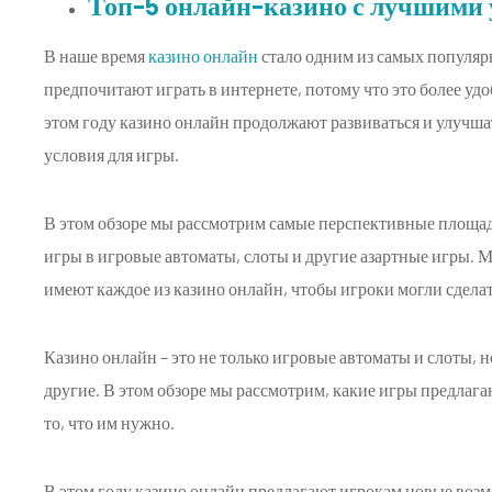
Топ-5 онлайн-казино с лучшими 
В наше время
казино онлайн
стало одним из самых популяр
предпочитают играть в интернете, потому что это более уд
этом году казино онлайн продолжают развиваться и улучша
условия для игры.
В этом обзоре мы рассмотрим самые перспективные площад
игры в игровые автоматы, слоты и другие азартные игры. 
имеют каждое из казино онлайн, чтобы игроки могли сдел
Казино онлайн – это не только игровые автоматы и слоты, н
другие. В этом обзоре мы рассмотрим, какие игры предлага
то, что им нужно.
В этом году казино онлайн предлагают игрокам новые возмо