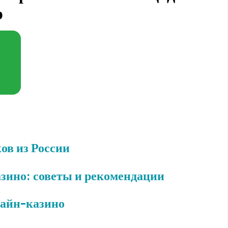
р
ов из России
зино: советы и рекомендации
лайн-казино