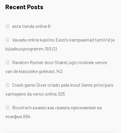
Recent Posts
esta tienda online 6
Vavada online kasiino Eestis kampaaniad turniirid ja
lojaalsusprogramm.193 (2)
Random Runner door StakeLogic mobiele versie
van de klassieke gokkast.142
Crash game Diver criado pela Inout Game principais
vantagens da verso online.325
Boostwin казино как скачать приложение на
телефон.694