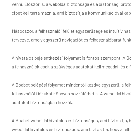
venni. Először is, a weboldal biztonsága és a biztonsági pro
cipet kell tartalmaznia, ami biztosítja a kommunikációval k
Másodszor, a felhasználói felület egyszerűsége és intuitív ha
tervezve, amely egyszerű navigációt és felhasználóbarát funk
A hivatalos bejelentkezési folyamat is fontos szempont. A B
a felhasználók csak a szükséges adatokat kell megadni, és a 
A Boabet belépési folyamat mindentől kezdve egyszerű, a fel
felhasználói fiókukat könnyen hozzáférhetik. A weboldal hivat
adatokat biztonságban hozzák.
A Boabet weboldal hivatalos és biztonságos, ami biztosítja,
weboldal hivatalos és biztonságos, ami biztosítja, hogy a fe