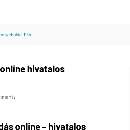
os weboldal.1164
online hivatalos
mments
ás online – hivatalos