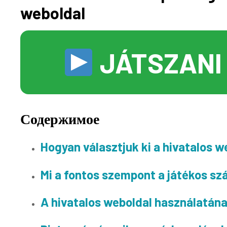
weboldal
JÁTSZANI
Содержимое
Hogyan választjuk ki a hivatalos w
Mi a fontos szempont a játékos s
A hivatalos weboldal használatána