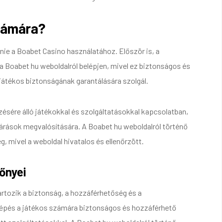
számára?
ie a Boabet Casino használatához. Először is, a
a Boabet hu weboldalról belépjen, mivel ez biztonságos és
 játékos biztonságának garantálására szolgál.
zésére álló játékokkal és szolgáltatásokkal kapcsolatban,
ljárások megvalósítására. A Boabet hu weboldalról történő
 mivel a weboldal hivatalos és ellenőrzött.
őnyei
artozik a biztonság, a hozzáférhetőség és a
elépés a játékos számára biztonságos és hozzáférhető