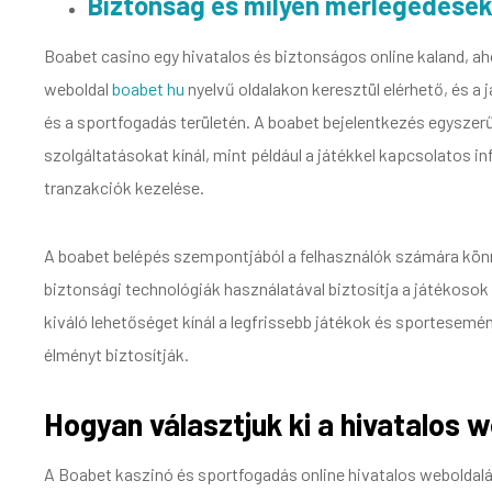
Biztonság és milyen mérlegedése
Boabet casino egy hivatalos és biztonságos online kaland, a
weboldal
boabet hu
nyelvű oldalakon keresztül elérhető, és a
és a sportfogadás területén. A boabet bejelentkezés egyszerű 
szolgáltatásokat kínál, mint például a játékkel kapcsolatos 
tranzakciók kezelése.
A boabet belépés szempontjából a felhasználók számára könn
biztonsági technológiák használatával biztosítja a játékoso
kiváló lehetőséget kínál a legfrissebb játékok és sportesemé
élményt biztosítják.
Hogyan választjuk ki a hivatalos 
A Boabet kaszinó és sportfogadás online hivatalos weboldal