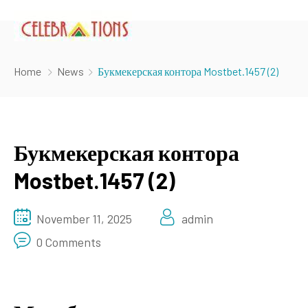
Home
News
Букмекерская контора Mostbet.1457 (2)
Букмекерская контора
Mostbet.1457 (2)
November 11, 2025
admin
0 Comments