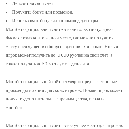
Депозит на свой счет.
Получить бонус или промокод.
Использовать бонус или промокод для игры.
Мостбет официальный сайт – это не только популярная
букмекерская контора, но и место, где можно получить
массу преимуществ и бонусов для новых игроков. Новый
игрок может получить до 10 000 рублей на свой счет, а
также получать до 50% от суммы депозита.
Мостбет официальный сайт регулярно предлагает новые
промокоды и акции для своих игроков. Новый игрок может
получать дополнительные преимущества, играя на
мостбете.
Мостбет официальный сайт – это лучшее место для игроков,