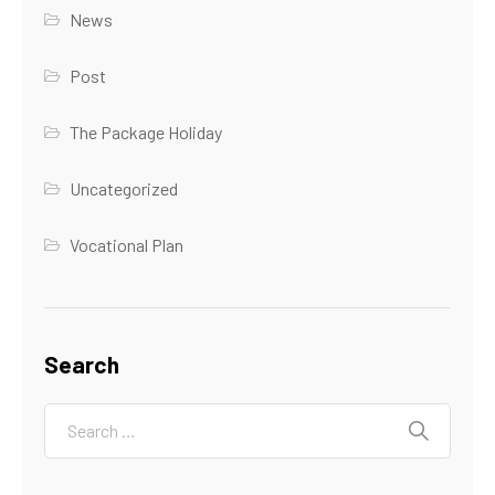
News
Post
The Package Holiday
Uncategorized
Vocational Plan
Search