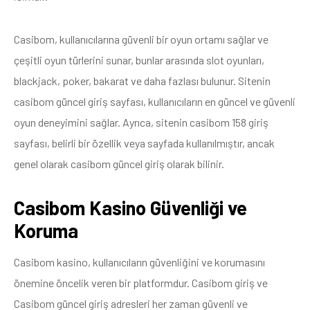
Casibom, kullanıcılarına güvenli bir oyun ortamı sağlar ve
çeşitli oyun türlerini sunar, bunlar arasında slot oyunları,
blackjack, poker, bakarat ve daha fazlası bulunur. Sitenin
casibom güncel giriş sayfası, kullanıcıların en güncel ve güvenli
oyun deneyimini sağlar. Ayrıca, sitenin casibom 158 giriş
sayfası, belirli bir özellik veya sayfada kullanılmıştır, ancak
genel olarak casibom güncel giriş olarak bilinir.
Casibom Kasino Güvenliği ve
Koruma
Casibom kasino, kullanıcıların güvenliğini ve korumasını
önemine öncelik veren bir platformdur. Casibom giriş ve
Casibom güncel giriş adresleri her zaman güvenli ve