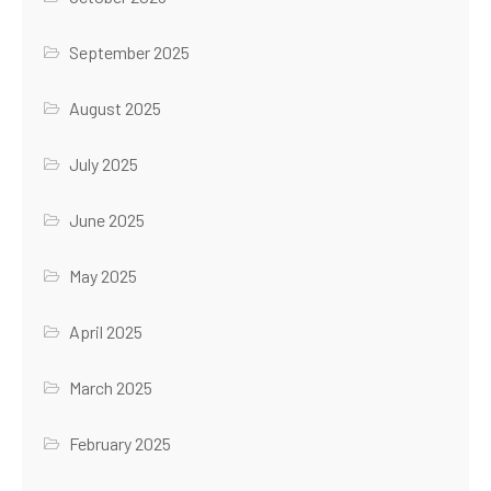
September 2025
August 2025
July 2025
June 2025
May 2025
April 2025
March 2025
February 2025