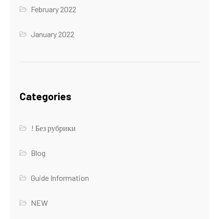
February 2022
January 2022
Categories
! Без рубрики
Blog
Guide Information
NEW