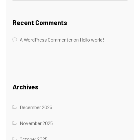
Recent Comments
A WordPress Commenter
on
Hello world!
Archives
December 2025
November 2025
October 2025