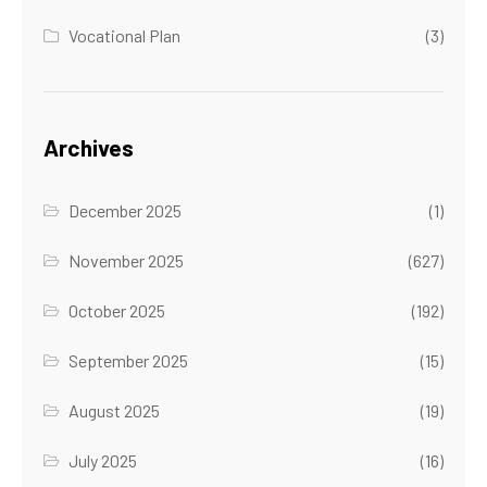
Vocational Plan
(3)
Archives
December 2025
(1)
November 2025
(627)
October 2025
(192)
September 2025
(15)
August 2025
(19)
July 2025
(16)