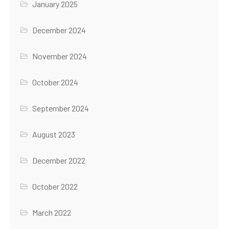
January 2025
December 2024
November 2024
October 2024
September 2024
August 2023
December 2022
October 2022
March 2022