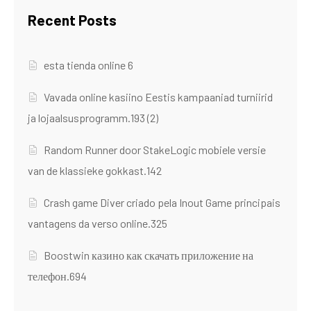
Recent Posts
esta tienda online 6
Vavada online kasiino Eestis kampaaniad turniirid
ja lojaalsusprogramm.193 (2)
Random Runner door StakeLogic mobiele versie
van de klassieke gokkast.142
Crash game Diver criado pela Inout Game principais
vantagens da verso online.325
Boostwin казино как скачать приложение на
телефон.694