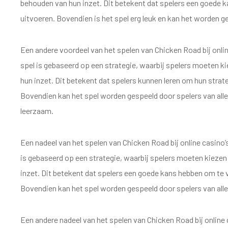
behouden van hun inzet. Dit betekent dat spelers een goede k
uitvoeren. Bovendien is het spel erg leuk en kan het worden ge
Een andere voordeel van het spelen van Chicken Road bij online
spel is gebaseerd op een strategie, waarbij spelers moeten k
hun inzet. Dit betekent dat spelers kunnen leren om hun strate
Bovendien kan het spel worden gespeeld door spelers van alle 
leerzaam.
Een nadeel van het spelen van Chicken Road bij online casino’s
is gebaseerd op een strategie, waarbij spelers moeten kiezen
inzet. Dit betekent dat spelers een goede kans hebben om te ve
Bovendien kan het spel worden gespeeld door spelers van alle 
Een andere nadeel van het spelen van Chicken Road bij online 