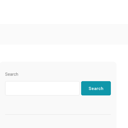
Search
Search