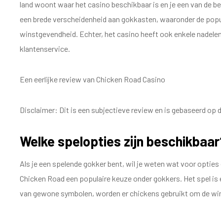
land woont waar het casino beschikbaar is en je een van de b
een brede verscheidenheid aan gokkasten, waaronder de popul
winstgevendheid. Echter, het casino heeft ook enkele nadele
klantenservice.
Een eerlijke review van Chicken Road Casino
Disclaimer: Dit is een subjectieve review en is gebaseerd op d
Welke spelopties zijn beschikbaar
Als je een spelende gokker bent, wil je weten wat voor opties er
Chicken Road een populaire keuze onder gokkers. Het spel is 
van gewone symbolen, worden er chickens gebruikt om de win