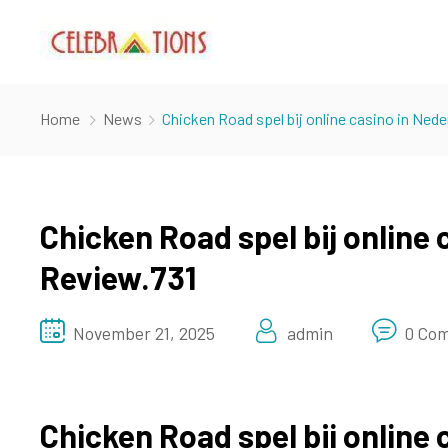
Home
News
Chicken Road spel bij online casino in Nede
Chicken Road spel bij online 
Review.731
November 21, 2025
admin
0 Co
Chicken Road spel bij online 