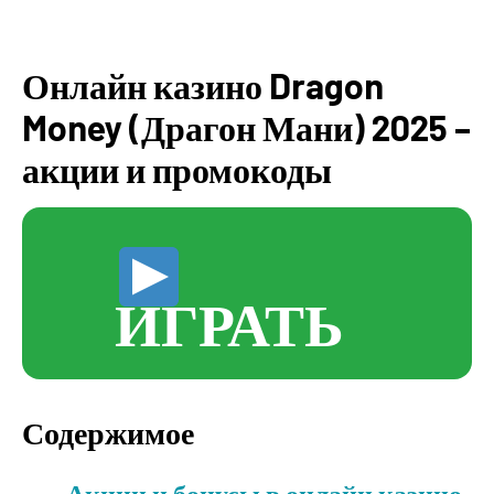
Онлайн казино Dragon
Money (Драгон Мани) 2025 –
акции и промокоды
ИГРАТЬ
Содержимое
Акции и бонусы в онлайн казино