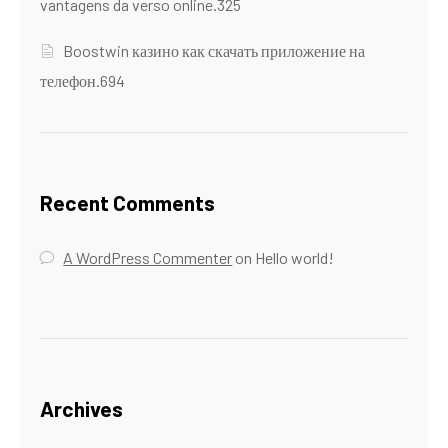
vantagens da verso online.325
Boostwin казино как скачать приложение на
телефон.694
Recent Comments
A WordPress Commenter
on
Hello world!
Archives