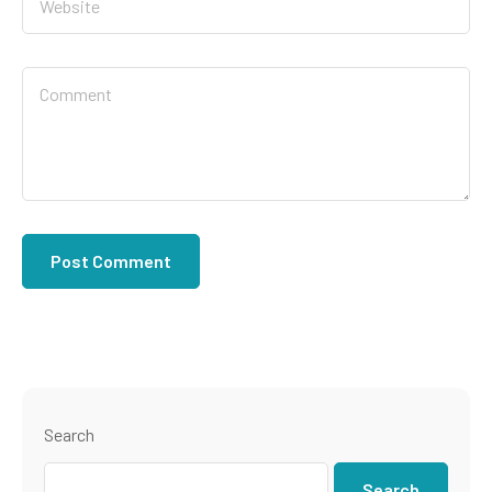
Search
Search