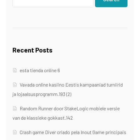
Recent Posts
esta tienda online 6
Vavada online kasiino Eestis kampaaniad turniirid
ja lojaalsusprogramm.193 (2)
Random Runner door StakeLogic mobiele versie
van de klassieke gokkast.142
Crash game Diver criado pela Inout Game principais