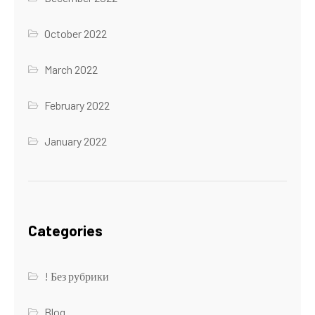
October 2022
March 2022
February 2022
January 2022
Categories
! Без рубрики
Blog