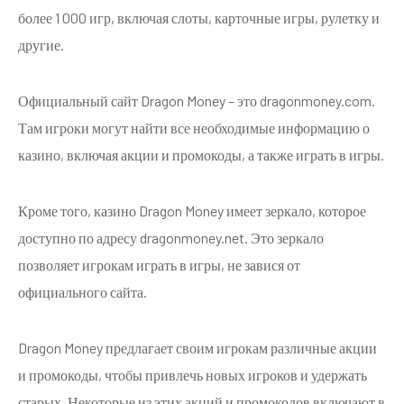
более 1 000 игр, включая слоты, карточные игры, рулетку и
другие.
Официальный сайт Dragon Money – это dragonmoney.com.
Там игроки могут найти все необходимые информацию о
казино, включая акции и промокоды, а также играть в игры.
Кроме того, казино Dragon Money имеет зеркало, которое
доступно по адресу dragonmoney.net. Это зеркало
позволяет игрокам играть в игры, не завися от
официального сайта.
Dragon Money предлагает своим игрокам различные акции
и промокоды, чтобы привлечь новых игроков и удержать
старых. Некоторые из этих акций и промокодов включают в