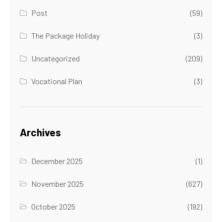
Post
(59)
The Package Holiday
(3)
Uncategorized
(209)
Vocational Plan
(3)
Archives
December 2025
(1)
November 2025
(627)
October 2025
(192)