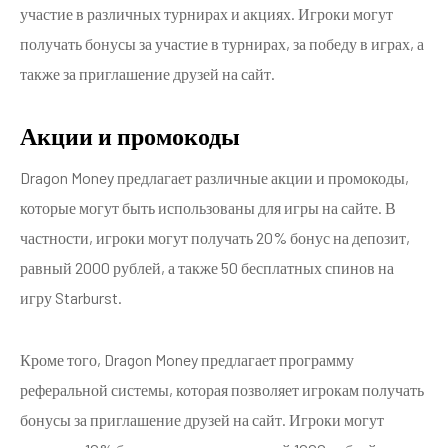
участие в различных турнирах и акциях. Игроки могут
получать бонусы за участие в турнирах, за победу в играх, а
также за приглашение друзей на сайт.
Акции и промокоды
Dragon Money предлагает различные акции и промокоды,
которые могут быть использованы для игры на сайте. В
частности, игроки могут получать 20% бонус на депозит,
равный 2000 рублей, а также 50 бесплатных спинов на
игру Starburst.
Кроме того, Dragon Money предлагает программу
реферальной системы, которая позволяет игрокам получать
бонусы за приглашение друзей на сайт. Игроки могут