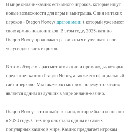
В мире онлайн-казино есть много игроков, которые ищут
новые возможности для игры и выигрыша. Один из таких
игроков – Dragon Money (
драгон мани
), который уже имеет
свою армию поклонников. В этом году, 2025, казино
Dragon Money продолжает развиваться и улучшать свои
услуги для своих игроков.
В этом обзоре мы рассмотрим акции и промокоды, которые
предлагает казино Dragon Money, а также его официальный
сайт и зеркало. Мы также рассмотрим, почему это казино
является одним из лучших в мире онлайн-казино.
Dragon Money – это онлайн-казино, которое было основано
в 2020 году. С тех пор оно стало одним из самых
популярных казино в мире. Казино предлагает игрокам