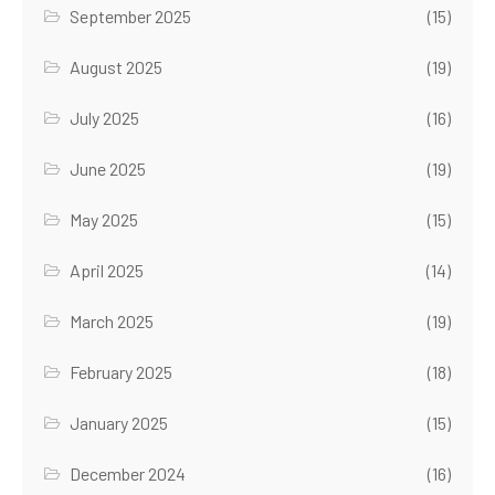
September 2025
(15)
August 2025
(19)
July 2025
(16)
June 2025
(19)
May 2025
(15)
April 2025
(14)
March 2025
(19)
February 2025
(18)
January 2025
(15)
December 2024
(16)