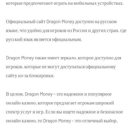
которые предпочитают играть на мобильных устройствах.
Официальный сайт Dragon Money доступен на русском
языке, что удобно для игроков из России и других стран, где
русский язык является официальным.
Dragon Money также имеет зеркало, которое доступно для
игроков, которые не могут доступаться официальному
сайту из-за блокировки.
В целом, Dragon Money – это надежное и популярное
онлайн казино, которое предлагает игрокам широкий
спектр услуг и игр. Если вы ищете надежное и безопасное
онлайн казино, то Dragon Money – это отличный выбор.