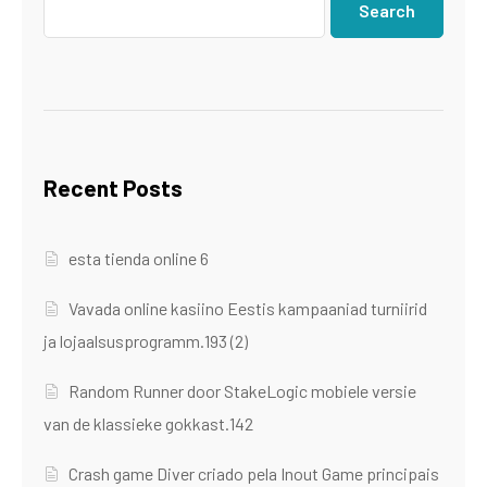
Search
Recent Posts
esta tienda online 6
Vavada online kasiino Eestis kampaaniad turniirid
ja lojaalsusprogramm.193 (2)
Random Runner door StakeLogic mobiele versie
van de klassieke gokkast.142
Crash game Diver criado pela Inout Game principais