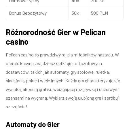
Darmowe Spiny
40x
200 FS
Bonus Depozytowy
30x
500 PLN
Różnorodność Gier w Pelican
casino
Pelican casino to prawdziwy raj dla miłośników hazardu. W
ofercie kasyna znajdziesz setki gier od czołowych
dostawców, takich jak automaty, gry stołowe, ruletka,
blackjack, poker i wiele innych. Każda gra charakteryzuje się
wysoką jakością grafiki, wciągającą rozgrywką i uczciwymi
szansami na wygraną. Wybierz swoją ulubioną grę i spróbuj
szczęścia!
Automaty do Gier