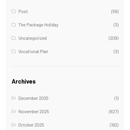
Post
(59)
The Package Holiday
(3)
Uncategorized
(209)
Vocational Plan
(3)
Archives
December 2025
(1)
November 2025
(627)
October 2025
(192)