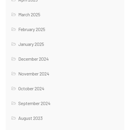
March 2025
February 2025
January 2025
December 2024
November 2024
October 2024
September 2024
August 2023