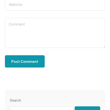
Search