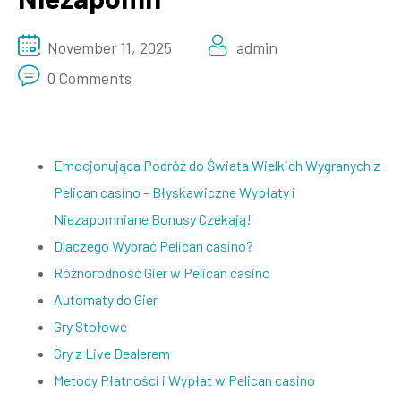
November 11, 2025
admin
0 Comments
Emocjonująca Podróż do Świata Wielkich Wygranych z
Pelican casino – Błyskawiczne Wypłaty i
Niezapomniane Bonusy Czekają!
Dlaczego Wybrać Pelican casino?
Różnorodność Gier w Pelican casino
Automaty do Gier
Gry Stołowe
Gry z Live Dealerem
Metody Płatności i Wypłat w Pelican casino