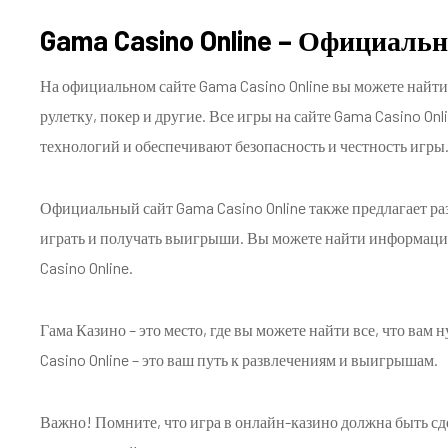
Gama Casino Online – Официаль
На официальном сайте Gama Casino Online вы можете найти
рулетку, покер и другие. Все игры на сайте Gama Casino On
технологий и обеспечивают безопасность и честность игры
Официальный сайт Gama Casino Online также предлагает ра
играть и получать выигрыши. Вы можете найти информаци
Casino Online.
Гама Казино – это место, где вы можете найти все, что ва
Casino Online – это ваш путь к развлечениям и выигрышам.
Важно! Помните, что игра в онлайн-казино должна быть сд