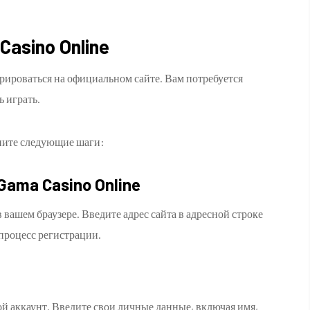
asino Online
стрироваться на официальном сайте. Вам потребуется
ь играть.
лните следующие шаги:
ama Casino Online
вашем браузере. Введите адрес сайта в адресной строке
 процесс регистрации.
ой аккаунт. Введите свои личные данные, включая имя,