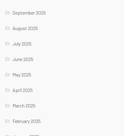
September 2025
August 2025
July 2025
June 2025
May 2025
April 2025
March 2025
February 2025