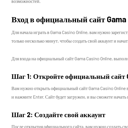
возможностей.
Вход в официальный сайт Gama C
Для начала играть в Gama Casino Online, вам нужно зареги
только несколько минут, чтобы создать свой аккаунт и начат
Для входа на официальный сайт Gama Casino Online, выпо
Шаг 1: Откройте официальный сайт G
Вам нужно открыть официальный сайт Gama Casino Online в 
и нажмите Enter. Сайт будет загружен, и вы сможете начать
Шаг 2: Создайте свой аккаунт
После открытия официального сайта, вам нужно создать св