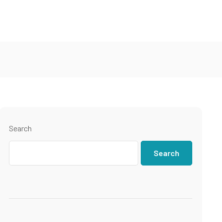
Search
Search