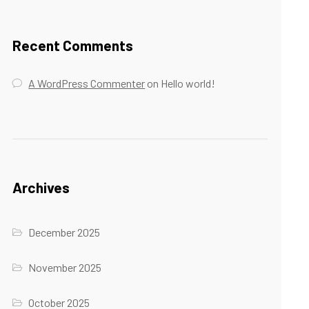
Recent Comments
A WordPress Commenter
on
Hello world!
Archives
December 2025
November 2025
October 2025