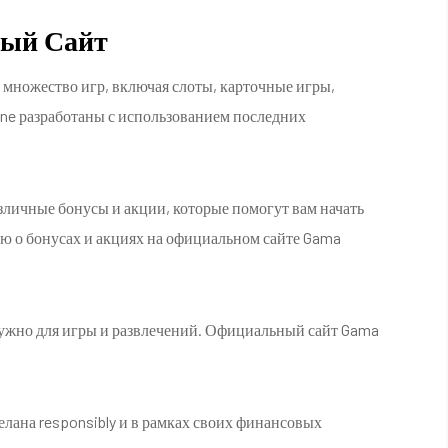
ный Сайт
 множество игр, включая слоты, карточные игры,
line разработаны с использованием последних
.
зличные бонусы и акции, которые помогут вам начать
ю о бонусах и акциях на официальном сайте Gama
м нужно для игры и развлечений. Официальный сайт Gama
елана responsibly и в рамках своих финансовых