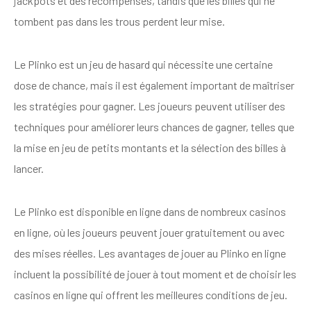
jackpots et des récompenses, tandis que les billes qui ne
tombent pas dans les trous perdent leur mise.
Le Plinko est un jeu de hasard qui nécessite une certaine
dose de chance, mais il est également important de maîtriser
les stratégies pour gagner. Les joueurs peuvent utiliser des
techniques pour améliorer leurs chances de gagner, telles que
la mise en jeu de petits montants et la sélection des billes à
lancer.
Le Plinko est disponible en ligne dans de nombreux casinos
en ligne, où les joueurs peuvent jouer gratuitement ou avec
des mises réelles. Les avantages de jouer au Plinko en ligne
incluent la possibilité de jouer à tout moment et de choisir les
casinos en ligne qui offrent les meilleures conditions de jeu.