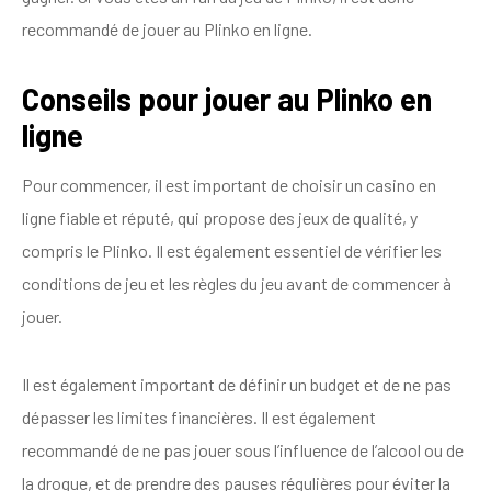
recommandé de jouer au Plinko en ligne.
Conseils pour jouer au Plinko en
ligne
Pour commencer, il est important de choisir un casino en
ligne fiable et réputé, qui propose des jeux de qualité, y
compris le Plinko. Il est également essentiel de vérifier les
conditions de jeu et les règles du jeu avant de commencer à
jouer.
Il est également important de définir un budget et de ne pas
dépasser les limites financières. Il est également
recommandé de ne pas jouer sous l’influence de l’alcool ou de
la drogue, et de prendre des pauses régulières pour éviter la