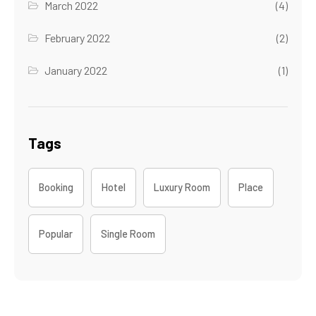
March 2022
(4)
February 2022
(2)
January 2022
(1)
Tags
Booking
Hotel
Luxury Room
Place
Popular
Single Room