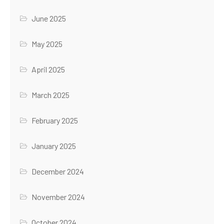
June 2025
May 2025
April 2025
March 2025
February 2025
January 2025
December 2024
November 2024
October 2024