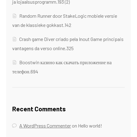
ja lojaalsusprogramm.193 (2)
Random Runner door StakeLogic mobiele versie
van de klassieke gokkast.142
Crash game Diver criado pela Inout Game principais
vantagens da verso online.325
Boostwin казино как скачать приложение на
телефон.694
Recent Comments
A WordPress Commenter
on
Hello world!