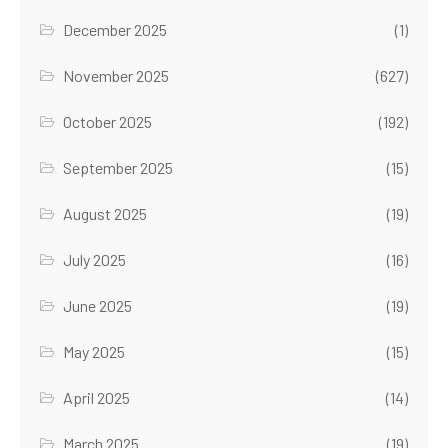
December 2025
(1)
November 2025
(627)
October 2025
(192)
September 2025
(15)
August 2025
(19)
July 2025
(16)
June 2025
(19)
May 2025
(15)
April 2025
(14)
March 2025
(19)