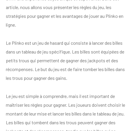
article, nous allons vous présenter les règles du jeu, les
stratégies pour gagner et les avantages de jouer au Plinko en
ligne.
Le Plinko est un jeu de hasard qui consiste à lancer des billes
dans un tableau de jeu spécifique. Les billes sont équipées de
petits trous qui permettent de gagner des jackpots et des
récompenses. Le but du jeu est de faire tomber les billes dans
les trous pour gagner des gains.
Le jeu est simple à comprendre, mais il est important de
maîtriser les règles pour gagner. Les joueurs doivent choisir le
montant de leur mise et lancer les billes dans le tableau de jeu.
Les billes qui tombent dans les trous peuvent gagner des