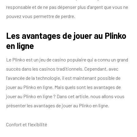
responsable et de ne pas dépenser plus d’argent que vous ne
pouvez vous permettre de perdre.
Les avantages de jouer au Plinko
en ligne
Le Plinko est un jeu de casino populaire qui a connu un grand
succès dans les casinos traditionnels. Cependant, avec
l’avancée de la technologie, il est maintenant possible de
jouer au Plinko en ligne. Mais quels sont les avantages de
jouer au Plinko en ligne ? Dans cet article, nous allons vous
présenter les avantages de jouer au Plinko en ligne.
Confort et flexibilité