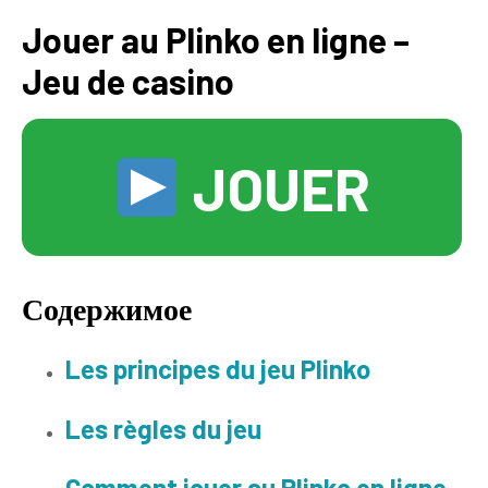
Jouer au Plinko en ligne –
Jeu de casino
JOUER
Содержимое
Les principes du jeu Plinko
Les règles du jeu
Comment jouer au Plinko en ligne