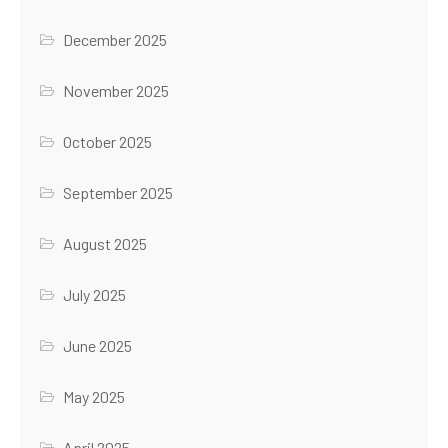
December 2025
November 2025
October 2025
September 2025
August 2025
July 2025
June 2025
May 2025
April 2025