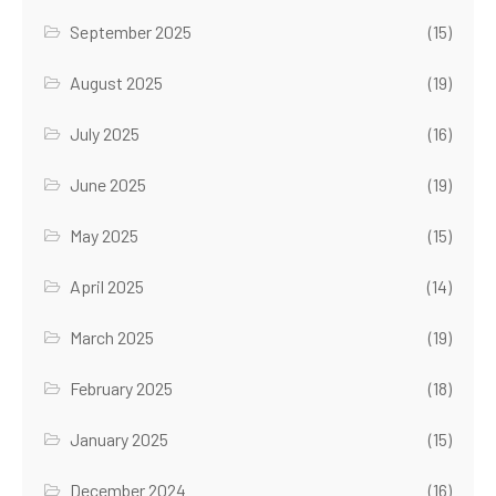
September 2025
(15)
August 2025
(19)
July 2025
(16)
June 2025
(19)
May 2025
(15)
April 2025
(14)
March 2025
(19)
February 2025
(18)
January 2025
(15)
December 2024
(16)