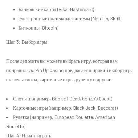
Банковские карты (Visa, Mastercard)
Электронные платежные системы (Neteller, Skrill)
Биткоины (Bitcoin)
Шаг 3: Выбор игры
После депозита вы можете выбрать игру, которая вам
понравилась. Pin Up Casino предлагает широкий выбор игр,
включая слоты, карточные игры, рулетку и другие.
Слоты (например, Book of Dead, Gonzo’s Quest)
Карточные игры (например, Black Jack, Baccarat)
Рулетка (например, European Roulette, American
Roulette)
Шаг 4: Начать играть