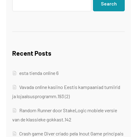
Search
Recent Posts
esta tienda online 6
Vavada online kasiino Eestis kampaaniad turniirid
ja lojaalsusprogramm.193 (2)
Random Runner door StakeLogic mobiele versie
van de klassieke gokkast.142
Crash game Diver criado pela Inout Game principais