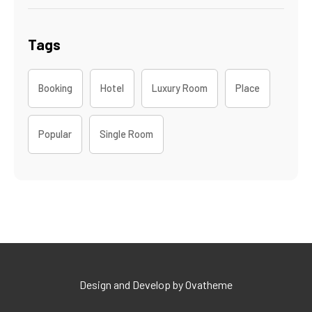
Tags
Booking
Hotel
Luxury Room
Place
Popular
Single Room
Design and Develop by Ovatheme