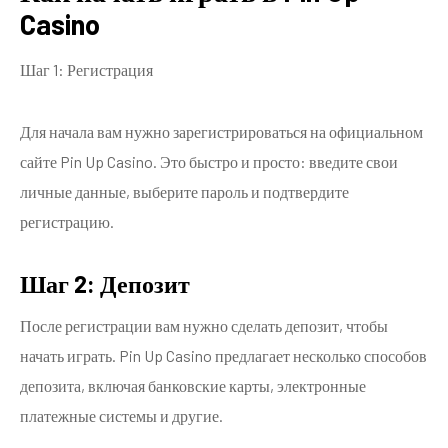
Casino
Шаг 1: Регистрация
Для начала вам нужно зарегистрироваться на официальном
сайте Pin Up Casino. Это быстро и просто: введите свои
личные данные, выберите пароль и подтвердите
регистрацию.
Шаг 2: Депозит
После регистрации вам нужно сделать депозит, чтобы
начать играть. Pin Up Casino предлагает несколько способов
депозита, включая банковские карты, электронные
платежные системы и другие.