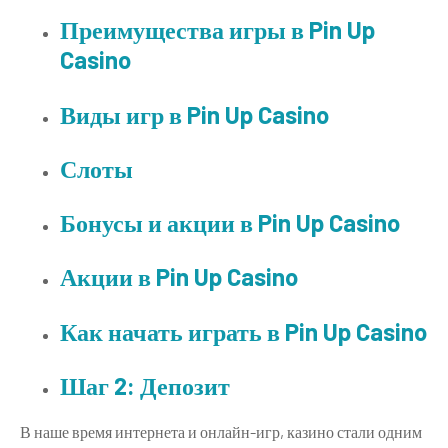
Преимущества игры в Pin Up
Casino
Виды игр в Pin Up Casino
Слоты
Бонусы и акции в Pin Up Casino
Акции в Pin Up Casino
Как начать играть в Pin Up Casino
Шаг 2: Депозит
В наше время интернета и онлайн-игр, казино стали одним