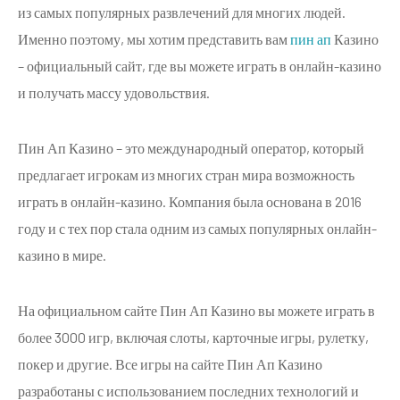
из самых популярных развлечений для многих людей.
Именно поэтому, мы хотим представить вам
пин ап
Казино
– официальный сайт, где вы можете играть в онлайн-казино
и получать массу удовольствия.
Пин Ап Казино – это международный оператор, который
предлагает игрокам из многих стран мира возможность
играть в онлайн-казино. Компания была основана в 2016
году и с тех пор стала одним из самых популярных онлайн-
казино в мире.
На официальном сайте Пин Ап Казино вы можете играть в
более 3000 игр, включая слоты, карточные игры, рулетку,
покер и другие. Все игры на сайте Пин Ап Казино
разработаны с использованием последних технологий и