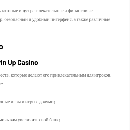
в, которые ищут развлекательные и финансовые
р, безопасный и удобный интерфейс, а также различные
o
n Up Casino
ств, которые делают его привлекательным для игроков.
е:
чные игры и игры с долями;
мочь вам увеличить свой банк;