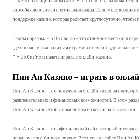
Также, на официальном сайте Pin Up Casino, вы можете най
способах депозита и снятия выигрыша. Если у вас возникн
поддержке казино, которая работает круглосуточно, чтобы 
Таким образом, Pin Up Casino – это отличное место для игр
где они могут насладиться играми и получать удовольстви
Pin Up Casino и начать играть в онлайн-казино.
Пин Ап Казино – играть в онла
Пин Ап Казино – это популярная онлайн-игровая платформа
развлекательных и финансовых возможностей. В этом раз
Пин Ап Казино, чтобы помочь вам начать играть в онлайн.
Пин Ап Казино – это официальный сайт, который предлагае
игры, рулетку, бинго и другие. Все игры на сайте Пин Ап Ка