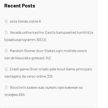
Recent Posts
esta tienda online 6
Vavada online kasiino Eestis kampaaniad turniirid ja
lojaalsusprogramm.193 (2)
Random Runner door StakeLogic mobiele versie
van de klassieke gokkast.142
Crash game Diver criado pela Inout Game principais
vantagens da verso online.325
Boostwin казино как скачать приложение на
телефон.694