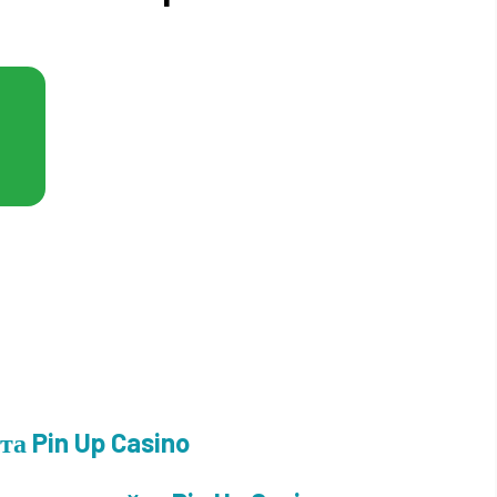
а Pin Up Casino