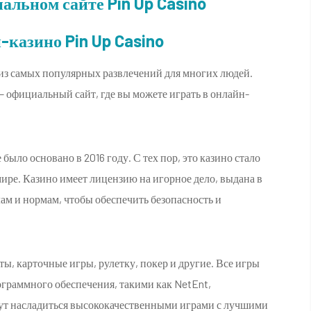
альном сайте Pin Up Casino
казино Pin Up Casino
 из самых популярных развлечений для многих людей.
– официальный сайт, где вы можете играть в онлайн-
было основано в 2016 году. С тех пор, это казино стало
ре. Казино имеет лицензию на игорное дело, выдана в
лам и нормам, чтобы обеспечить безопасность и
ты, карточные игры, рулетку, покер и другие. Все игры
граммного обеспечения, такими как NetEnt,
огут насладиться высококачественными играми с лучшими