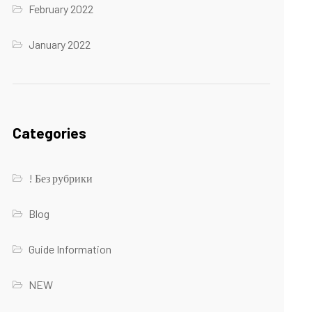
February 2022
January 2022
Categories
! Без рубрики
Blog
Guide Information
NEW