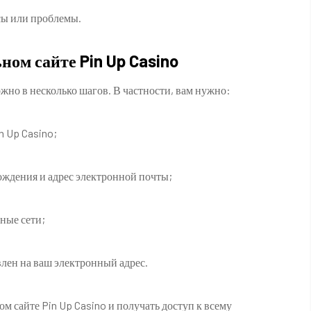
осы или проблемы.
ном сайте Pin Up Casino
жно в несколько шагов. В частности, вам нужно:
n Up Casino;
ождения и адрес электронной почты;
ьные сети;
влен на ваш электронный адрес.
м сайте Pin Up Casino и получать доступ к всему