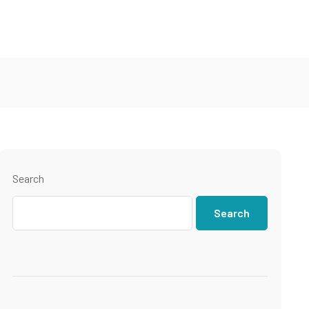
Search
Search