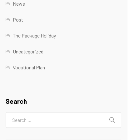
News
Post
The Package Holiday
Uncategorized
Vocational Plan
Search