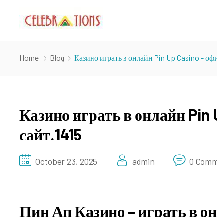
Home
Blog
Казино играть в онлайн Pin Up Casino – оф
Казино играть в онлайн Pin
сайт.1415
October 23, 2025
admin
0 Comm
Пин Ап Казино – играть в он