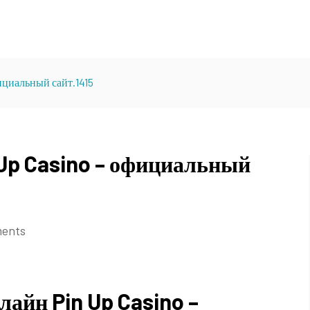
ициальный сайт.1415
 Up Casino – официальный
ents
лайн Pin Up Casino –