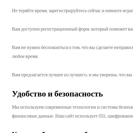
Не теряйте время, зарегистрируйтесь сейчас и начните игра
Вам доступен регистрационный форм, который поможет вам
Вам не нужно беспокоиться о том, что вы сделаете неправи
любое время.
Вам предлагается лучшее из лучшего, и мы уверены, что вы
Удобство и безопасность
Мы используем современные технологии и системы безопа
финансовые данные. Наш сайт использует SSL-шифрование, 