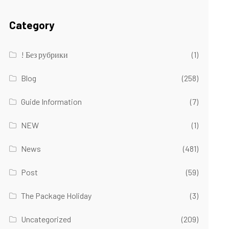
Category
! Без рубрики
(1)
Blog
(258)
Guide Information
(7)
NEW
(1)
News
(481)
Post
(59)
The Package Holiday
(3)
Uncategorized
(209)