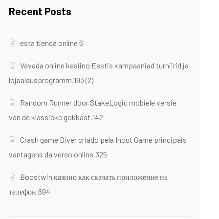
Recent Posts
esta tienda online 6
Vavada online kasiino Eestis kampaaniad turniirid ja
lojaalsusprogramm.193 (2)
Random Runner door StakeLogic mobiele versie
van de klassieke gokkast.142
Crash game Diver criado pela Inout Game principais
vantagens da verso online.325
Boostwin казино как скачать приложение на
телефон.694