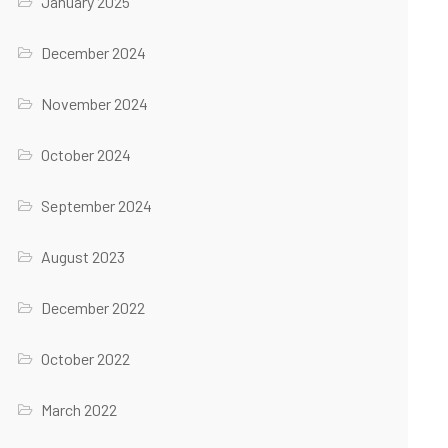
January 2025
December 2024
November 2024
October 2024
September 2024
August 2023
December 2022
October 2022
March 2022