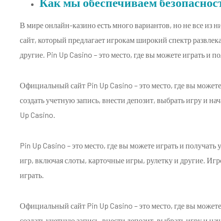
Как мы обеспечиваем безопаснос
В мире онлайн-казино есть много вариантов, но не все из н
сайт, который предлагает игрокам широкий спектр развлека
другие. Pin Up Casino – это место, где вы можете играть и п
Официальный сайт Pin Up Casino – это место, где вы можете
создать учетную запись, внести депозит, выбрать игру и на
Up Casino.
Pin Up Casino – это место, где вы можете играть и получат
игр, включая слоты, карточные игры, рулетку и другие. Игр
играть.
Официальный сайт Pin Up Casino – это место, где вы можете
создать учетную запись, внести депозит, выбрать игру и на