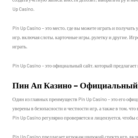
Up Casino.
Pin Up Casino – это место, где вы можете играть и получат
игр, включая слоты, карточные игры, рулетку и другие. Игр
играть.
Pin Up Casino – это официальный сайт, который предлагает
Пин Ап Казино – Официальный с
Один из главных преимуществ Pin Up Casino – это его офиц
уверены в безопасности и честности игр, а также в том, 
Pin Up Casino регулярно проверяется и лицензуется, чтобы 
Pin Up Casino предлагает игрокам широкий спектр игр, вкл