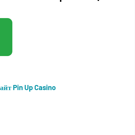
йт Pin Up Casino