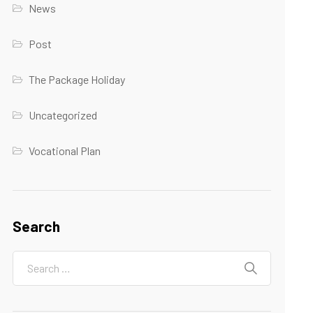
News
Post
The Package Holiday
Uncategorized
Vocational Plan
Search