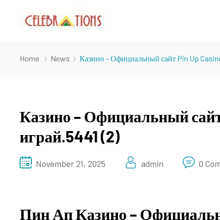
Home
News
Казино – Официальный сайт Pin Up Casino
Казино – Официальный сайт 
играй.5441 (2)
November 21, 2025
admin
0 Co
Пин Ап Казино – Официальны