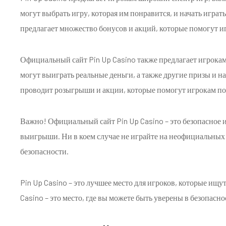
могут выбрать игру, которая им понравится, и начать играт
предлагает множество бонусов и акций, которые помогут и
Официальный сайт Pin Up Casino также предлагает игрок
могут выиграть реальные деньги, а также другие призы и н
проводит розыгрыши и акции, которые помогут игрокам п
Важно! Официальный сайт Pin Up Casino – это безопасное и 
выигрыши. Ни в коем случае не играйте на неофициальных с
безопасности.
Pin Up Casino – это лучшее место для игроков, которые и
Casino – это место, где вы можете быть уверены в безопасно