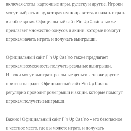
включая слоты, карточные игры, рулетку и другие. Игроки
могут выбрать игру, которая им понравится, и начать играть
в любое время. Официальный сайт Pin Up Casino также
предлагает множество бонусов и акций, которые помогут
игрокам начать играть и получать выигрыши.
Официальный сайт Pin Up Casino также предлагает
игрокам возможность получать реальные выигрыши.
Игроки могут выиграть реальные деньги, а также другие
призы и награды. Официальный сайт Pin Up Casino
регулярно проводит розыгрыши и акции, которые помогут
игрокам получать выигрыши.
Важно! Официальный сайт Pin Up Casino – это безопасное
и честное место, где вы можете играть и получать