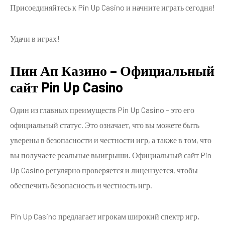
Присоединяйтесь к Pin Up Casino и начните играть сегодня!
Удачи в играх!
Пин Ап Казино – Официальный
сайт Pin Up Casino
Один из главных преимуществ Pin Up Casino – это его
официальный статус. Это означает, что вы можете быть
уверены в безопасности и честности игр, а также в том, что
вы получаете реальные выигрыши. Официальный сайт Pin
Up Casino регулярно проверяется и лицензуется, чтобы
обеспечить безопасность и честность игр.
Pin Up Casino предлагает игрокам широкий спектр игр,