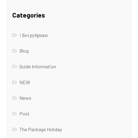
Categories
! Без рубрики
Blog
Guide Information
NEW
News
Post
The Package Holiday