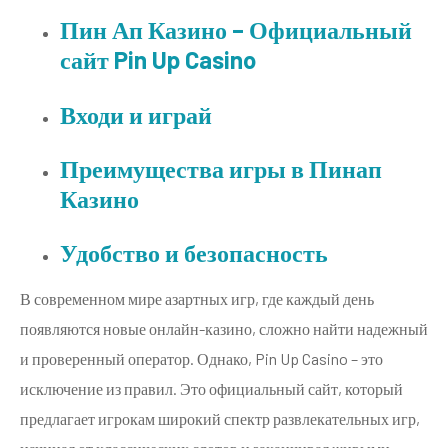
Пин Ап Казино – Официальный
сайт Pin Up Casino
Входи и играй
Преимущества игры в Пинап
Казино
Удобство и безопасность
В современном мире азартных игр, где каждый день
появляются новые онлайн-казино, сложно найти надежный
и проверенный оператор. Однако, Pin Up Casino – это
исключение из правил. Это официальный сайт, который
предлагает игрокам широкий спектр развлекательных игр,