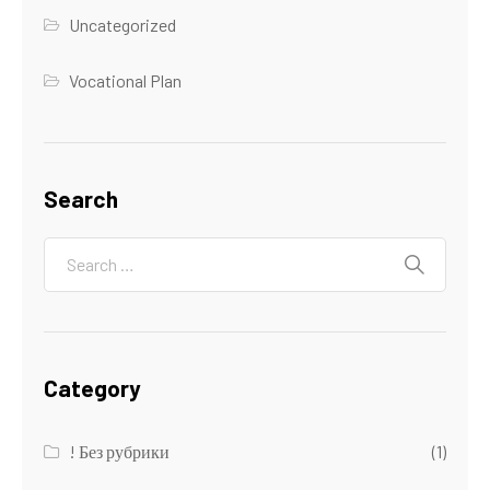
Uncategorized
Vocational Plan
Search
Category
! Без рубрики
(1)