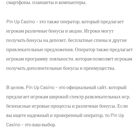
смартфоны, планшеты и компьютеры.
Pin Up Casino – это также оператор, который предлагает
игрокам различные бонусы и акции. Игроки могут
получать бонусы на депозит, бесплатные спины и другие
привлекательные предложения. Оператор также предлагает
игрокам программу лояльности, которая позволяет игрокам
получать дополнительные бонусы и преимущества.
В целом, Pin Up Casino – это официальный сайт, который
предлагает игрокам широкий спектр развлекательных игр,
безопасные игровые процессы и различные бонусы. Если
вы ищете надежный и проверенный оператор, то Pin Up
Casino – это ваш выбор.