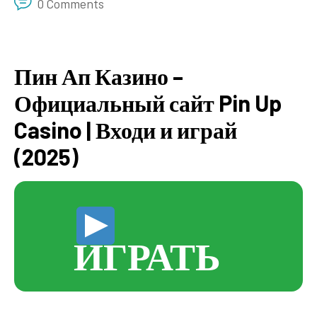
0 Comments
Пин Ап Казино –
Официальный сайт Pin Up
Casino | Входи и играй
(2025)
ИГРАТЬ