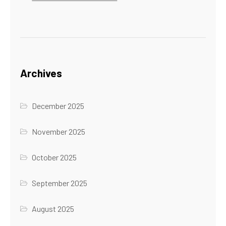
Archives
December 2025
November 2025
October 2025
September 2025
August 2025