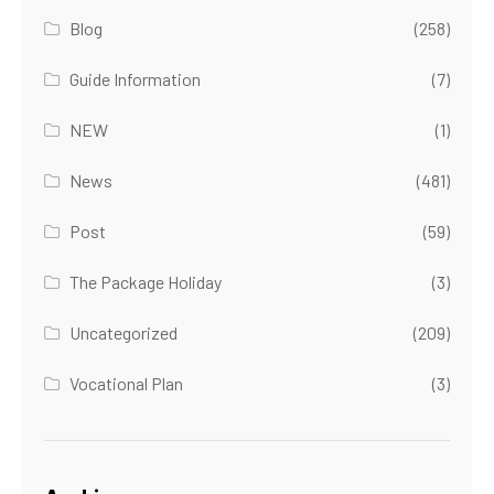
Blog
(258)
Guide Information
(7)
NEW
(1)
News
(481)
Post
(59)
The Package Holiday
(3)
Uncategorized
(209)
Vocational Plan
(3)