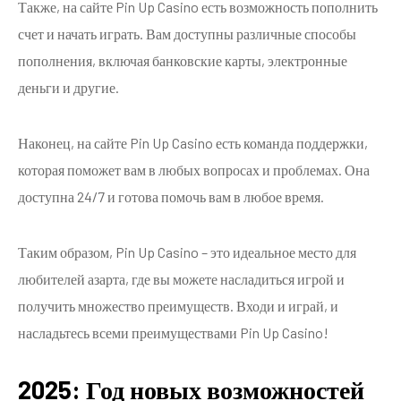
Также, на сайте Pin Up Casino есть возможность пополнить
счет и начать играть. Вам доступны различные способы
пополнения, включая банковские карты, электронные
деньги и другие.
Наконец, на сайте Pin Up Casino есть команда поддержки,
которая поможет вам в любых вопросах и проблемах. Она
доступна 24/7 и готова помочь вам в любое время.
Таким образом, Pin Up Casino – это идеальное место для
любителей азарта, где вы можете насладиться игрой и
получить множество преимуществ. Входи и играй, и
насладьтесь всеми преимуществами Pin Up Casino!
2025: Год новых возможностей