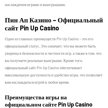
наслаждения играми и выигрышами.
Пин Ап Казино – Официальный
сайт Pin Up Casino
Один из главных преимуществ Pin Up Casino – это его
официальный статус. Это означает, что вы можете быть
уверены в безопасности и честности игр, а также в том, что
вы получаете реальные выигрыши. Кроме того,
официальный сайт Pin Up Casino обеспечивает
максимальную доступность и удобство игры, что позволяет
вам наслаждаться игрой в любое время.
Преимущества игры на
официальном сайте Pin Up Casino