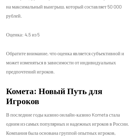
на максимальный выигрыш, который составляет 50 000
рублей.
Оценка: 4,5 из 5
Обратите внимание, что оценка является субъективной и
может изменяться в зависимости от индивидуальных
предпочтений игроков.
Комета: Новый Путь для
Игроков
В последние годы казино онлайн-казино Kometa стала
одним из самых популярных и надежных игроков в России.
Компания была основана группой опытных игроков,