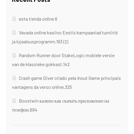
esta tienda online 6
Vavada online kasiino Eestis kampaaniad turniirid
ja lojaalsusprogramm.193 (2)
Random Runner door StakeLogic mobiele versie
van de klassieke gokkast.142
Crash game Diver criado pela Inout Game principais
vantagens da verso online.325
Boostwin казино как скачать приложение на
телефон.694