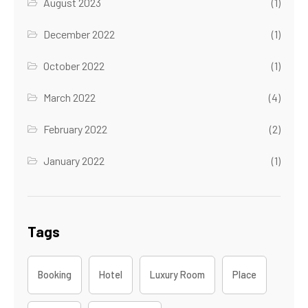
August 2023
(1)
December 2022
(1)
October 2022
(1)
March 2022
(4)
February 2022
(2)
January 2022
(1)
Tags
Booking
Hotel
Luxury Room
Place