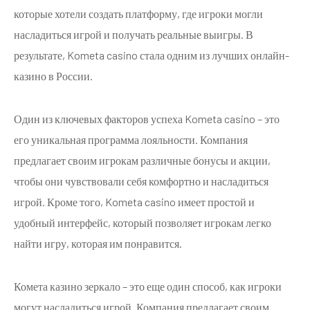
которые хотели создать платформу, где игроки могли
насладиться игрой и получать реальные выигры. В
результате, Kometa casino стала одним из лучших онлайн-
казино в России.
Один из ключевых факторов успеха Kometa casino – это
его уникальная программа лояльности. Компания
предлагает своим игрокам различные бонусы и акции,
чтобы они чувствовали себя комфортно и насладиться
игрой. Кроме того, Kometa casino имеет простой и
удобный интерфейс, который позволяет игрокам легко
найти игру, которая им понравится.
Комета казино зеркало – это еще один способ, как игроки
могут насладиться игрой. Компания предлагает своим