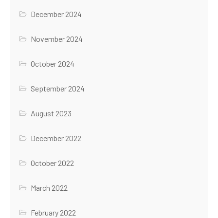
December 2024
November 2024
October 2024
September 2024
August 2023
December 2022
October 2022
March 2022
February 2022