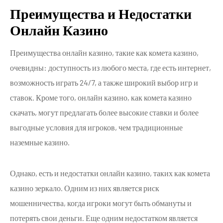
Преимущества и Недостатки
Онлайн Казино
Преимущества онлайн казино, такие как комета казино,
очевидны: доступность из любого места, где есть интернет,
возможность играть 24/7, а также широкий выбор игр и
ставок. Кроме того, онлайн казино, как комета казино
скачать, могут предлагать более высокие ставки и более
выгодные условия для игроков, чем традиционные
наземные казино.
Однако, есть и недостатки онлайн казино, таких как комета
казино зеркало. Одним из них является риск
мошенничества, когда игроки могут быть обмануты и
потерять свои деньги. Еще одним недостатком является