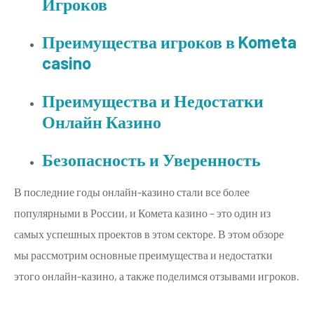
Игроков
Преимущества игроков в Kometa
casino
Преимущества и Недостатки
Онлайн Казино
Безопасность и Уверенность
В последние годы онлайн-казино стали все более
популярными в России, и Комета казино – это один из
самых успешных проектов в этом секторе. В этом обзоре
мы рассмотрим основные преимущества и недостатки
этого онлайн-казино, а также поделимся отзывами игроков.