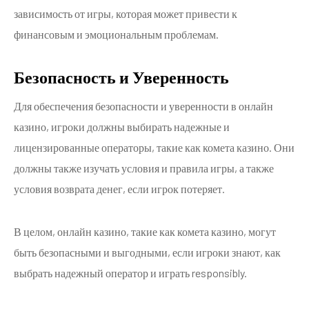
зависимость от игры, которая может привести к
финансовым и эмоциональным проблемам.
Безопасность и Уверенность
Для обеспечения безопасности и уверенности в онлайн
казино, игроки должны выбирать надежные и
лицензированные операторы, такие как комета казино. Они
должны также изучать условия и правила игры, а также
условия возврата денег, если игрок потеряет.
В целом, онлайн казино, такие как комета казино, могут
быть безопасными и выгодными, если игроки знают, как
выбрать надежный оператор и играть responsibly.