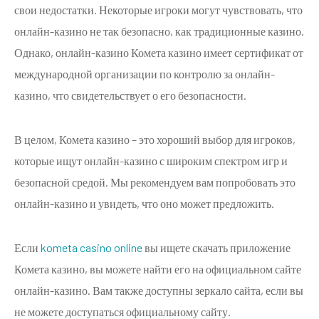
свои недостатки. Некоторые игроки могут чувствовать, что
онлайн-казино не так безопасно, как традиционные казино.
Однако, онлайн-казино Комета казино имеет сертификат от
международной организации по контролю за онлайн-
казино, что свидетельствует о его безопасности.
В целом, Комета казино – это хороший выбор для игроков,
которые ищут онлайн-казино с широким спектром игр и
безопасной средой. Мы рекомендуем вам попробовать это
онлайн-казино и увидеть, что оно может предложить.
Если
kometa casino online
вы ищете скачать приложение
Комета казино, вы можете найти его на официальном сайте
онлайн-казино. Вам также доступны зеркало сайта, если вы
не можете доступаться официальному сайту.