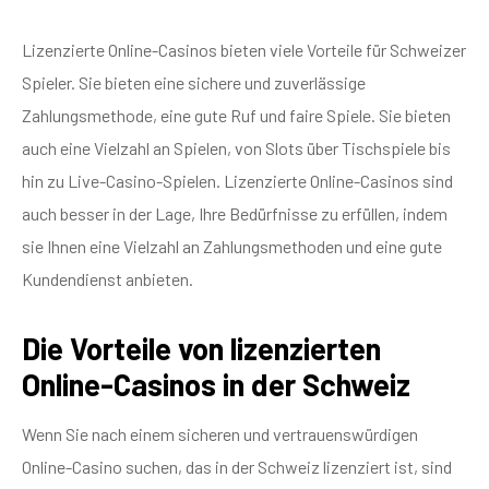
Lizenzierte Online-Casinos bieten viele Vorteile für Schweizer
Spieler. Sie bieten eine sichere und zuverlässige
Zahlungsmethode, eine gute Ruf und faire Spiele. Sie bieten
auch eine Vielzahl an Spielen, von Slots über Tischspiele bis
hin zu Live-Casino-Spielen. Lizenzierte Online-Casinos sind
auch besser in der Lage, Ihre Bedürfnisse zu erfüllen, indem
sie Ihnen eine Vielzahl an Zahlungsmethoden und eine gute
Kundendienst anbieten.
Die Vorteile von lizenzierten
Online-Casinos in der Schweiz
Wenn Sie nach einem sicheren und vertrauenswürdigen
Online-Casino suchen, das in der Schweiz lizenziert ist, sind