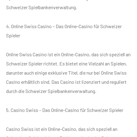
Schweizer Spielbankenverwaltung.
4. Online Swiss Casino – Das Online-Casino für Schweizer
Spieler
Online Swiss Casino ist ein Online-Casino, das sich speziell an
Schweizer Spieler richtet. Es bietet eine Vielzahl an Spielen,
darunter auch einige exklusive Titel, die nur bei Online Swiss
Casino erhältlich sind. Das Casino ist lizenziert und reguliert
durch die Schweizer Spielbankenverwaltung.
5. Casino Swiss – Das Online-Casino für Schweizer Spieler
Casino Swiss ist ein Online-Casino, das sich speziell an