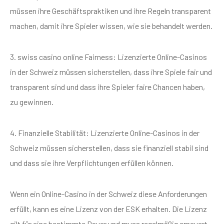
müssen ihre Geschäftspraktiken und ihre Regeln transparent
machen, damit ihre Spieler wissen, wie sie behandelt werden.
3. swiss casino online Fairness: Lizenzierte Online-Casinos
in der Schweiz müssen sicherstellen, dass ihre Spiele fair und
transparent sind und dass ihre Spieler faire Chancen haben,
zu gewinnen.
4. Finanzielle Stabilität: Lizenzierte Online-Casinos in der
Schweiz müssen sicherstellen, dass sie finanziell stabil sind
und dass sie ihre Verpflichtungen erfüllen können.
Wenn ein Online-Casino in der Schweiz diese Anforderungen
erfüllt, kann es eine Lizenz von der ESK erhalten. Die Lizenz
gilt für eine bestimmte Dauer und muss regelmäßig erneuert