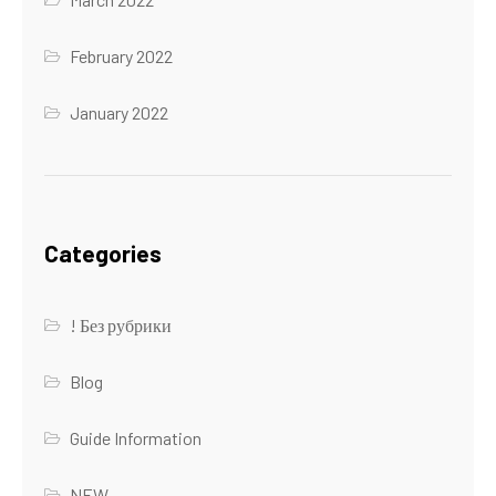
February 2022
January 2022
Categories
! Без рубрики
Blog
Guide Information
NEW