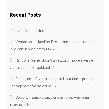
Recent Posts
esta tienda online 6
Vavada online kasiino Eestis kampaaniad turniirid
ja lojaalsusprogramm.193 (2)
Random Runner door StakeLogic mobiele versie
van de klassieke gokkast.142
Crash game Diver criado pela Inout Game principais
vantagens da verso online.325
Boostwin казино как скачать приложение на
телефон.694