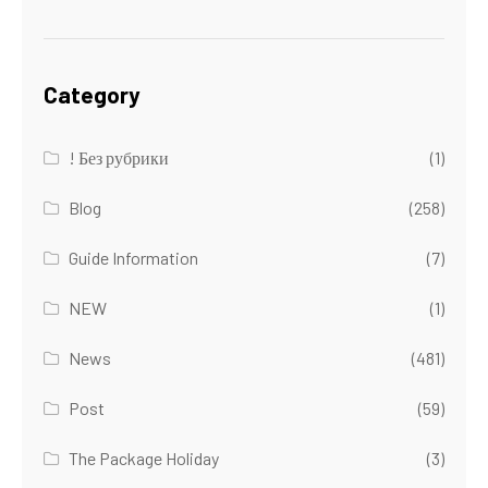
Category
! Без рубрики
(1)
Blog
(258)
Guide Information
(7)
NEW
(1)
News
(481)
Post
(59)
The Package Holiday
(3)