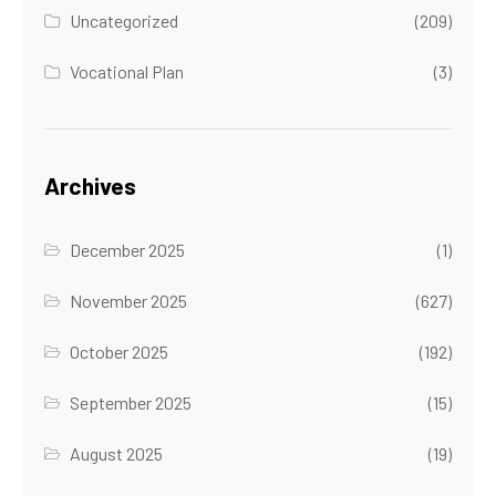
Uncategorized
(209)
Vocational Plan
(3)
Archives
December 2025
(1)
November 2025
(627)
October 2025
(192)
September 2025
(15)
August 2025
(19)