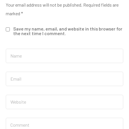
Your email address will not be published.
Required fields are
marked
*
Save my name, email, and website in this browser for
the next time I comment.