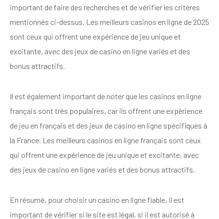
important de faire des recherches et de vérifier les critères
mentionnés ci-dessus. Les meilleurs casinos en ligne de 2025
sont ceux qui offrent une expérience de jeu unique et
excitante, avec des jeux de casino en ligne variés et des
bonus attractifs.
Il est également important de noter que les casinos en ligne
français sont très populaires, car ils offrent une expérience
de jeu en français et des jeux de casino en ligne spécifiques à
la France. Les meilleurs casinos en ligne français sont ceux
qui offrent une expérience de jeu unique et excitante, avec
des jeux de casino en ligne variés et des bonus attractifs.
En résumé, pour choisir un casino en ligne fiable, il est
important de vérifier si le site est légal, si il est autorisé à