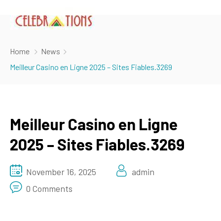
Home
News
Meilleur Casino en Ligne 2025 – Sites Fiables.3269
Meilleur Casino en Ligne
2025 – Sites Fiables.3269
November 16, 2025
admin
0 Comments