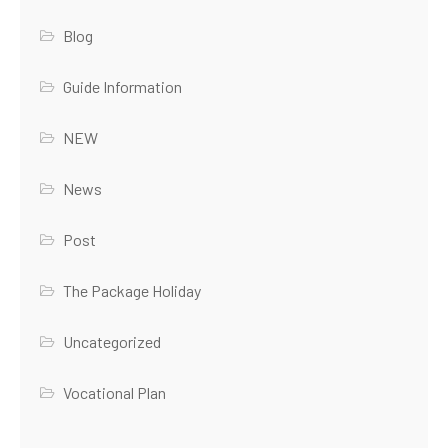
Blog
Guide Information
NEW
News
Post
The Package Holiday
Uncategorized
Vocational Plan