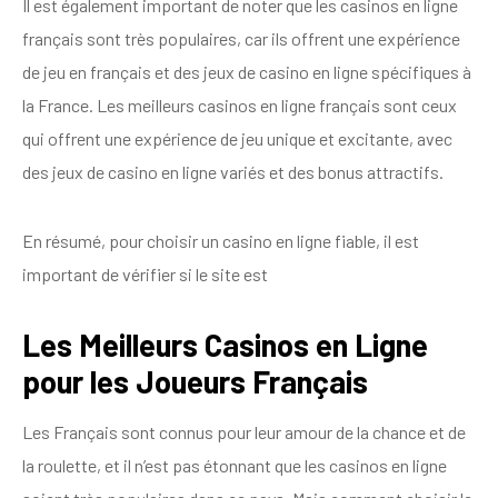
Il est également important de noter que les casinos en ligne
français sont très populaires, car ils offrent une expérience
de jeu en français et des jeux de casino en ligne spécifiques à
la France. Les meilleurs casinos en ligne français sont ceux
qui offrent une expérience de jeu unique et excitante, avec
des jeux de casino en ligne variés et des bonus attractifs.
En résumé, pour choisir un casino en ligne fiable, il est
important de vérifier si le site est
Les Meilleurs Casinos en Ligne
pour les Joueurs Français
Les Français sont connus pour leur amour de la chance et de
la roulette, et il n’est pas étonnant que les casinos en ligne