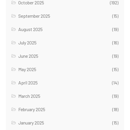
October 2025
(192)
September 2025
(15)
August 2025
(19)
July 2025
(16)
June 2025
(19)
May 2025
(15)
April 2025
(14)
March 2025
(19)
February 2025
(18)
January 2025
(15)