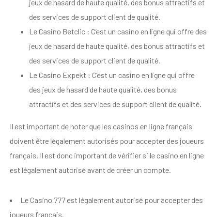
jeux de hasard de haute qualité, des bonus attractifs et
des services de support client de qualité.
Le Casino Betclic : C’est un casino en ligne qui offre des
jeux de hasard de haute qualité, des bonus attractifs et
des services de support client de qualité.
Le Casino Expekt : C’est un casino en ligne qui offre
des jeux de hasard de haute qualité, des bonus
attractifs et des services de support client de qualité.
Il est important de noter que les casinos en ligne français
doivent être légalement autorisés pour accepter des joueurs
français. Il est donc important de vérifier si le casino en ligne
est légalement autorisé avant de créer un compte.
Le Casino 777 est légalement autorisé pour accepter des
joueurs français.