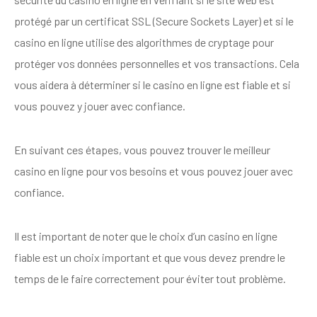
protégé par un certificat SSL (Secure Sockets Layer) et si le
casino en ligne utilise des algorithmes de cryptage pour
protéger vos données personnelles et vos transactions. Cela
vous aidera à déterminer si le casino en ligne est fiable et si
vous pouvez y jouer avec confiance.
En suivant ces étapes, vous pouvez trouver le meilleur
casino en ligne pour vos besoins et vous pouvez jouer avec
confiance.
Il est important de noter que le choix d’un casino en ligne
fiable est un choix important et que vous devez prendre le
temps de le faire correctement pour éviter tout problème.