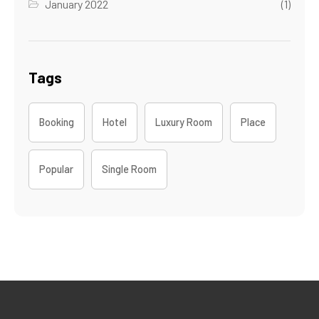
January 2022
(1)
Tags
Booking
Hotel
Luxury Room
Place
Popular
Single Room