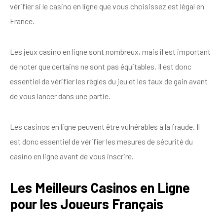
vérifier si le casino en ligne que vous choisissez est légal en
France.
Les jeux casino en ligne sont nombreux, mais il est important
de noter que certains ne sont pas équitables. Il est donc
essentiel de vérifier les règles du jeu et les taux de gain avant
de vous lancer dans une partie.
Les casinos en ligne peuvent être vulnérables à la fraude. Il
est donc essentiel de vérifier les mesures de sécurité du
casino en ligne avant de vous inscrire.
Les Meilleurs Casinos en Ligne
pour les Joueurs Français