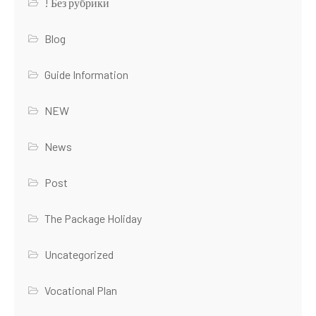
! Без рубрики
Blog
Guide Information
NEW
News
Post
The Package Holiday
Uncategorized
Vocational Plan