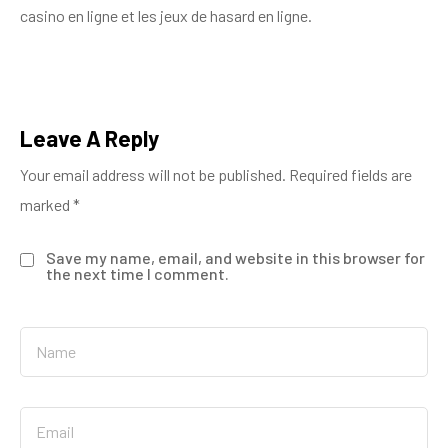
casino en ligne et les jeux de hasard en ligne.
Leave A Reply
Your email address will not be published.
Required fields are
marked
*
Save my name, email, and website in this browser for
the next time I comment.