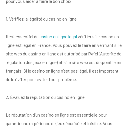
pour vous aider à faire le bon choix.
1. Vérifiez la légalité du casino en ligne
Il est essentiel de
casino en ligne legal
vérifier si le casino en
ligne est légal en France. Vous pouvez le faire en vérifiant si le
site web du casino en ligne est autorisé par l’Arjel (Autorité de
régulation des jeux en ligne) et si le site web est disponible en
français. Si le casino en ligne n’est pas légal, il est important
de le éviter pour éviter tout problème.
2. Évaluez la réputation du casino en ligne
La réputation d’un casino en ligne est essentielle pour
garantir une expérience de jeu sécurisée et loisible. Vous