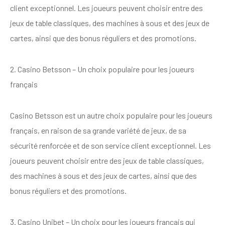
client exceptionnel. Les joueurs peuvent choisir entre des
jeux de table classiques, des machines à sous et des jeux de
cartes, ainsi que des bonus réguliers et des promotions.
2. Casino Betsson – Un choix populaire pour les joueurs
français
Casino Betsson est un autre choix populaire pour les joueurs
français, en raison de sa grande variété de jeux, de sa
sécurité renforcée et de son service client exceptionnel. Les
joueurs peuvent choisir entre des jeux de table classiques,
des machines à sous et des jeux de cartes, ainsi que des
bonus réguliers et des promotions.
3. Casino Unibet – Un choix pour les joueurs français qui