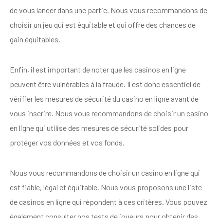
de vous lancer dans une partie. Nous vous recommandons de
choisir un jeu qui est équitable et qui offre des chances de
gain équitables.
Enfin, il est important de noter que les casinos en ligne
peuvent être vulnérables à la fraude. Il est donc essentiel de
vérifier les mesures de sécurité du casino en ligne avant de
vous inscrire. Nous vous recommandons de choisir un casino
en ligne qui utilise des mesures de sécurité solides pour
protéger vos données et vos fonds.
Nous vous recommandons de choisir un casino en ligne qui
est fiable, légal et équitable. Nous vous proposons une liste
de casinos en ligne qui répondent à ces critères. Vous pouvez
également consulter nos tests de joueurs pour obtenir des