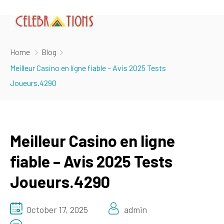
Home
Blog
Meilleur Casino en ligne fiable – Avis 2025 Tests
Joueurs.4290
Meilleur Casino en ligne
fiable – Avis 2025 Tests
Joueurs.4290
October 17, 2025
admin