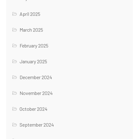
April 2025
March 2025
February 2025
January 2025
December 2024
November 2024
October 2024
September 2024