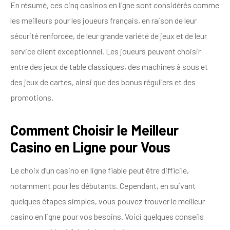
En résumé, ces cinq casinos en ligne sont considérés comme
les meilleurs pour les joueurs français, en raison de leur
sécurité renforcée, de leur grande variété de jeux et de leur
service client exceptionnel. Les joueurs peuvent choisir
entre des jeux de table classiques, des machines à sous et
des jeux de cartes, ainsi que des bonus réguliers et des
promotions.
Comment Choisir le Meilleur
Casino en Ligne pour Vous
Le choix d’un casino en ligne fiable peut être difficile,
notamment pour les débutants. Cependant, en suivant
quelques étapes simples, vous pouvez trouver le meilleur
casino en ligne pour vos besoins. Voici quelques conseils