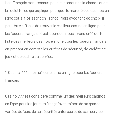
Les Français sont connus pour leur amour de la chance et de
la roulette, ce qui explique pourquoi le marché des casinos en
ligne est si florissant en France. Mais avec tant de choix, il
peut être difficile de trouver le meilleur casino en ligne pour
les joueurs français. C’est pourquoi nous avons créé cette
liste des meilleurs casinos en ligne pour les joueurs français,
en prenant en compte les critères de sécurité, de variété de
jeux et de qualité de service.
1. Casino 777 – Le meilleur casino en ligne pour les joueurs
français
Casino 777 est considéré comme l’un des meilleurs casinos
en ligne pour les joueurs français, en raison de sa grande
variété de jeux, de sa sécurité renforcée et de son service