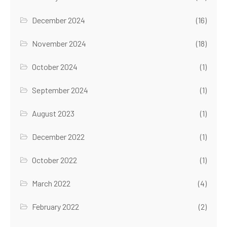
December 2024
(16)
November 2024
(18)
October 2024
(1)
September 2024
(1)
August 2023
(1)
December 2022
(1)
October 2022
(1)
March 2022
(4)
February 2022
(2)