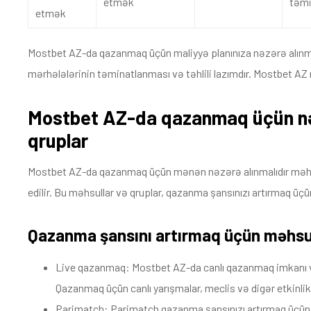
etmək
təmi
etmək
Mostbet AZ-da qazanmaq üçün maliyyə planınıza nəzərə alınm
mərhələlərinin təminatlanması və təhlili lazımdır. Mostbet A
Mostbet AZ-da qazanmaq üçün nəz
qruplar
Mostbet AZ-da qazanmaq üçün mənən nəzərə alınmalıdır məhsu
edilir. Bu məhsullar və qruplar, qazanma şansınızı artırmaq üçü
Qazanma şansını artırmaq üçün məhsu
Live qazanmaq: Mostbet AZ-da canlı qazanmaq imkanı var
Qazanmaq üçün canlı yarışmalar, meclis və digər etkinlik
Parimatch: Parimatch qazanma şansınızı artırmaq üçün