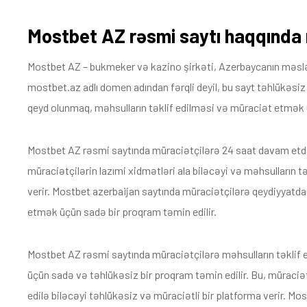
Mostbet AZ rəsmi saytı haqqında
Mostbet AZ – bukmeker və kazino şirkəti, Azerbaycanın məslə
mostbet.az adlı domen adından fərqli deyil, bu sayt təhlükəsiz
qeyd olunmaq, məhsulların təklif edilməsi və müraciət etmək 
Mostbet AZ rəsmi saytında müraciətçilərə 24 saat davam etdiyi
müraciətçilərin lazımi xidmətləri ala biləcəyi və məhsulların tə
verir. Mostbet azerbaijan saytında müraciətçilərə qeydiyyatdan
etmək üçün sadə bir proqram təmin edilir.
Mostbet AZ rəsmi saytında müraciətçilərə məhsulların təklif 
üçün sadə və təhlükəsiz bir proqram təmin edilir. Bu, müraciətç
edilə biləcəyi təhlükəsiz və müraciətli bir platforma verir. M