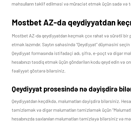
məhsulların təklif edilməsi və müraciət etmək üçün sadə və tə
Mostbet AZ-da qeydiyyatdan ke
Mostbet AZ-da qeydiyyatdan keçmək çox rahat və sürətli bir pro
etmək lazımdır. Saytın sahəsində “Qeydiyyat” düyməsini seçin 
Qeydiyyat formasında istifadəçi adı, şifrə, e-poçt və digər mə
hesabınızı təsdiq etmək üçün göndərilən kodu qeyd edin və onu
fəaliyyət göstərə bilərsiniz.
Qeydiyyat prosesində nə dəyişdirə bilə
Qeydiyyatdan keçdikdə, məlumatları dəyişdirə bilərsiniz. Hes
təmizləmək və digər məlumatları təmizləmək üçün “Məlumatlar
hesabınızda saxlanılan məlumatları təmizləyə bilərsiniz və məl