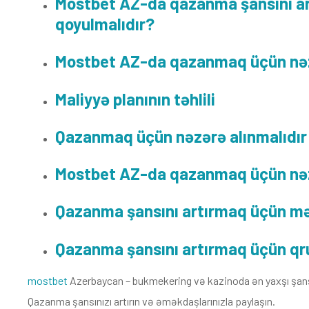
Mostbet AZ-da qazanma şansını ar
qoyulmalıdır?
Mostbet AZ-da qazanmaq üçün nəzər
Maliyyə planının təhlili
Qazanmaq üçün nəzərə alınmalıdır 
Mostbet AZ-da qazanmaq üçün nəzə
Qazanma şansını artırmaq üçün mə
Qazanma şansını artırmaq üçün qr
mostbet
Azerbaycan – bukmekering və kazinoda ən yaxşı şansı
Qazanma şansınızı artırın və əməkdaşlarınızla paylaşın.