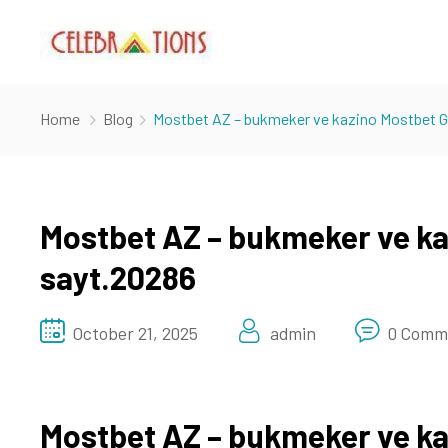
Home
Blog
Mostbet AZ – bukmeker ve kazino Mostbet Gi
Mostbet AZ – bukmeker ve kaz
sayt.20286
October 21, 2025
admin
0 Comm
Mostbet AZ – bukmeker ve kaz