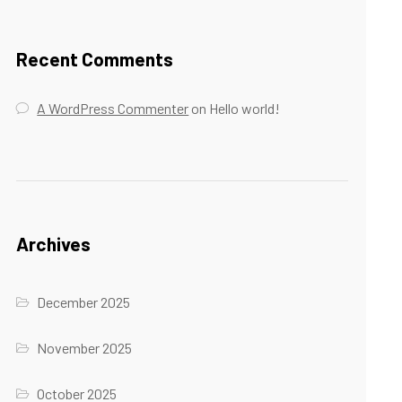
Recent Comments
A WordPress Commenter
on
Hello world!
Archives
December 2025
November 2025
October 2025