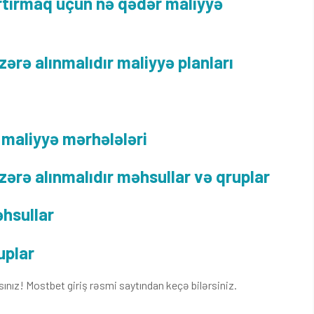
tırmaq üçün nə qədər maliyyə
ə alınmalıdır maliyyə planları
maliyyə mərhələləri
rə alınmalıdır məhsullar və qruplar
hsullar
uplar
nız! Mostbet giriş rəsmi saytından keçə bilərsiniz.