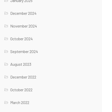
January 2025
December 2024
November 2024
October 2024
September 2024
August 2023
December 2022
October 2022
March 2022