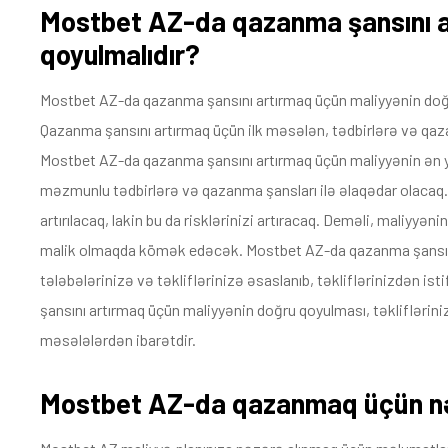
Mostbet AZ-da qazanma şansını a
qoyulmalıdır?
Mostbet AZ-da qazanma şansını artırmaq üçün maliyyənin doğr
Qazanma şansını artırmaq üçün ilk məsələn, tədbirlərə və qazan
Mostbet AZ-da qazanma şansını artırmaq üçün maliyyənin ən y
məzmunlu tədbirlərə və qazanma şansları ilə əlaqədar olacaq
artırılacaq, lakin bu da risklərinizi artıracaq. Deməli, maliyyə
malik olmaqda kömək edəcək. Mostbet AZ-da qazanma şansını 
tələbələrinizə və təkliflərinizə əsaslanıb, təkliflərinizdən
şansını artırmaq üçün maliyyənin doğru qoyulması, təkliflərin
məsələlərdən ibarətdir.
Mostbet AZ-da qazanmaq üçün nəzə