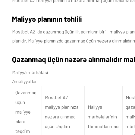
Mostbet AZ maliyyə planınıza nəzərə alınmaq üçün məlumatla
Maliyyə planının təhlili
Mostbet AZ-da qazanmaq üçün ilk adımların biri – maliyyə planı
planıdır. Maliyyə planınızda qazanmaq üçün nəzərə alınmalıdır m
Qazanmaq üçün nəzərə alınmalıdır mal
Maliyyə mərhələsi
Əməliyyatlar
Qazanmaq
Mostbet AZ
Most
üçün
maliyyə planınıza
Maliyyə
qaz
maliyyə
nəzərə alınmaq
mərhələlərinin
mali
planı
üçün təqdim
təminatlanması
mərh
təqdim