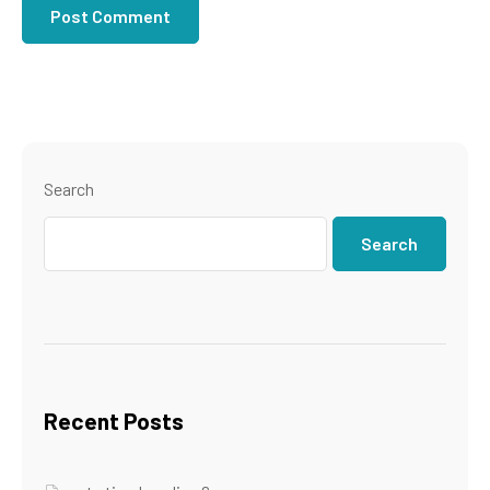
Search
Search
Recent Posts