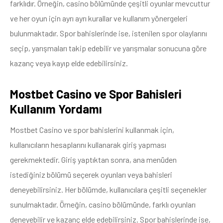
farklıdır. Örneğin, casino bölümünde çeşitli oyunlar mevcuttur
ve her oyun için ayrı ayrı kurallar ve kullanım yönergeleri
bulunmaktadır. Spor bahislerinde ise, istenilen spor olaylarını
seçip, yarışmaları takip edebilir ve yarışmalar sonucuna göre
kazanç veya kayıp elde edebilirsiniz.
Mostbet Casino ve Spor Bahisleri
Kullanım Yordamı
Mostbet Casino ve spor bahislerini kullanmak için,
kullanıcıların hesaplarını kullanarak giriş yapması
gerekmektedir. Giriş yaptıktan sonra, ana menüden
istediğiniz bölümü seçerek oyunları veya bahisleri
deneyebilirsiniz. Her bölümde, kullanıcılara çeşitli seçenekler
sunulmaktadır. Örneğin, casino bölümünde, farklı oyunları
deneyebilir ve kazanç elde edebilirsiniz. Spor bahislerinde ise,