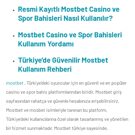
Resmi Kayıtlı Mostbet Casino ve
Spor Bahisleri Nasıl Kullanılır?
Mostbet Casino ve Spor Bahisleri
Kullanım Yordamı
Türkiye’de Güvenilir Mostbet
Kullanım Rehberi
mostbet
, Türkiye’deki oyuncular için en güvenli ve en popüler
casino ve spor bahis platformlarından biridir. Mostbet giriş
sayfasından rahatça ve güvenle hesabınıza erişebilirsiniz.
Mostbet ve mosbet isimleriyle tanınan bu platform,
Türkiye’deki kullanıcılarına özel olarak tasarlanmış ve yönetilen
bir hizmet sunmaktadır. Mostbet türkiye sayesinde,