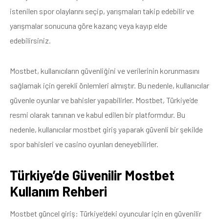
istenilen spor olaylarını seçip, yarışmaları takip edebilir ve
yarışmalar sonucuna göre kazanç veya kayıp elde
edebilirsiniz.
Mostbet, kullanıcıların güvenliğini ve verilerinin korunmasını
sağlamak için gerekli önlemleri almıştır. Bu nedenle, kullanıcılar
güvenle oyunlar ve bahisler yapabilirler. Mostbet, Türkiye’de
resmi olarak tanınan ve kabul edilen bir platformdur. Bu
nedenle, kullanıcılar mostbet giriş yaparak güvenli bir şekilde
spor bahisleri ve casino oyunları deneyebilirler.
Türkiye’de Güvenilir Mostbet
Kullanım Rehberi
Mostbet güncel giriş: Türkiye’deki oyuncular için en güvenilir