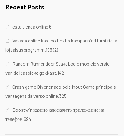
Recent Posts
esta tienda online 6
Vavada online kasiino Eestis kampaaniad turniirid ja
lojaalsusprogramm.193 (2)
Random Runner door StakeLogic mobiele versie
van de klassieke gokkast.142
Crash game Diver criado pela Inout Game principais
vantagens da verso online.325
Boostwin казино как скачать приложение на
телефон.694