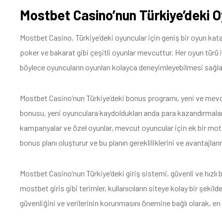
Mostbet Casino’nun Türkiye’deki O
Mostbet Casino, Türkiye’deki oyuncular için geniş bir oyun kat
poker ve bakarat gibi çeşitli oyunlar mevcuttur. Her oyun türü i
böylece oyuncuların oyunları kolayca deneyimleyebilmesi sağla
Mostbet Casino’nun Türkiye’deki bonus programı, yeni ve mevc
bonusu, yeni oyunculara kaydoldukları anda para kazandırmaları
kampanyalar ve özel oyunlar, mevcut oyuncular için ek bir mot
bonus planı oluşturur ve bu planın gerekliliklerini ve avantajların
Mostbet Casino’nun Türkiye’deki giriş sistemi, güvenli ve hızlı
mostbet giris gibi terimler, kullanıcıların siteye kolay bir şekil
güvenliğini ve verilerinin korunmasını önemine bağlı olarak, en 