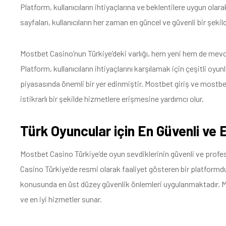
Platform, kullanıcıların ihtiyaçlarına ve beklentilere uygun olarak
sayfaları, kullanıcıların her zaman en güncel ve güvenli bir şeki
Mostbet Casino’nun Türkiye’deki varlığı, hem yeni hem de mevcut
Platform, kullanıcıların ihtiyaçlarını karşılamak için çeşitli oyu
piyasasında önemli bir yer edinmiştir. Mostbet giriş ve mostbet
istikrarlı bir şekilde hizmetlere erişmesine yardımcı olur.
Türk Oyuncular için En Güvenli ve 
Mostbet Casino Türkiye’de oyun sevdiklerinin güvenli ve profe
Casino Türkiye’de resmi olarak faaliyet gösteren bir platformdur
konusunda en üst düzey güvenlik önlemleri uygulanmaktadır. M
ve en iyi hizmetler sunar.