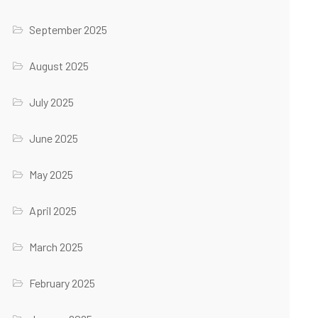
September 2025
August 2025
July 2025
June 2025
May 2025
April 2025
March 2025
February 2025