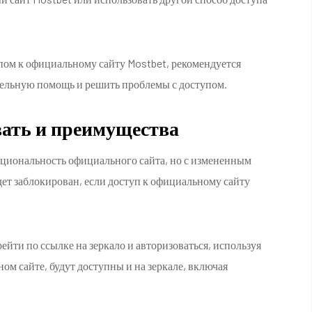
упом к официальному сайту Mostbet, рекомендуется
тельную помощь и решить проблемы с доступом.
вать и преимущества
нкциональность официального сайта, но с измененным
удет заблокирован, если доступ к официальному сайту
ейти по ссылке на зеркало и авторизоваться, используя
ом сайте, будут доступны и на зеркале, включая