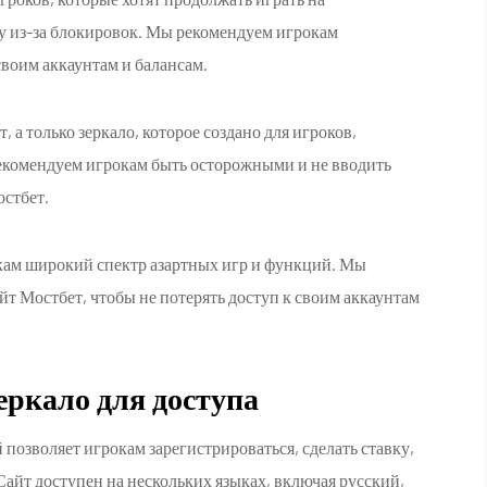
му из-за блокировок. Мы рекомендуем игрокам
своим аккаунтам и балансам.
 а только зеркало, которое создано для игроков,
рекомендуем игрокам быть осторожными и не вводить
остбет.
окам широкий спектр азартных игр и функций. Мы
т Мостбет, чтобы не потерять доступ к своим аккаунтам
еркало для доступа
позволяет игрокам зарегистрироваться, сделать ставку,
Сайт доступен на нескольких языках, включая русский,