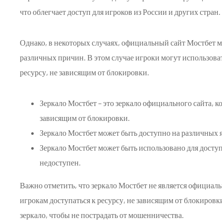
что облегчает доступ для игроков из России и других стран.
Однако, в некоторых случаях, официальный сайт Мостбет м
различных причин. В этом случае игроки могут использоват
ресурсу, не зависящим от блокировки.
Зеркало Мостбет – это зеркало официального сайта, ко
зависящим от блокировки.
Зеркало Мостбет может быть доступно на различных я
Зеркало Мостбет может быть использовано для доступ
недоступен.
Важно отметить, что зеркало Мостбет не является официаль
игрокам доступаться к ресурсу, не зависящим от блокиров
зеркало, чтобы не пострадать от мошенничества.