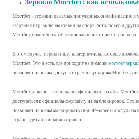
Зеркало Мостбет: как использов
Мостбет – это один из самых популярных онлайн-казино в 
азартных игр, включая ставки на спорт, лото, покер и друг
Мостбет может быть заблокирован в некоторых странах из-
В этом случае, игроки ищут альтернативы, которые позвол
Мостбет. Это и есть, где приходит на помощь
мостбет зерка
позволяет игрокам доступ к играм и функциям Мостбет, не
Мостбет зеркало – это зеркало официального сайта Мостбет,
доступаться к официальному сайту из-за блокировок. Это з
позволяет игрокам маскировать свой IP-адрес и доступатьс
стране, где сайт не заблокирован.
Мостбет зеркало – это безопасное и надежное решение для и