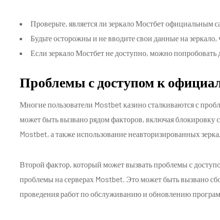
Проверьте, является ли зеркало Мостбет официальным с
Будьте осторожны и не вводите свои данные на зеркало,
Если зеркало Мостбет не доступно, можно попробовать 
Проблемы с доступом к официал
Многие пользователи Mostbet казино сталкиваются с проб
может быть вызвано рядом факторов, включая блокировку с
Mostbet, а также использование неавторизированных зерка
Второй фактор, который может вызвать проблемы с доступо
проблемы на серверах Mostbet. Это может быть вызвано сбо
проведения работ по обслуживанию и обновлению програм