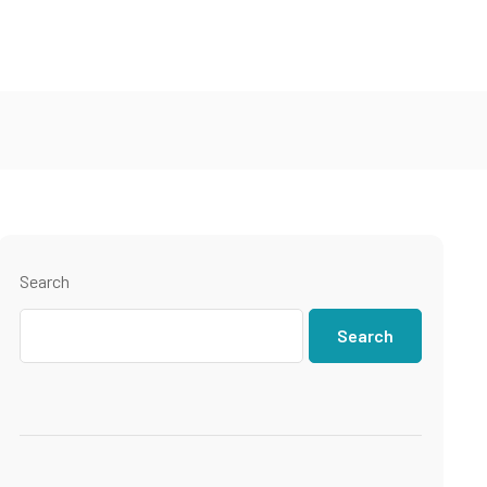
Search
Search