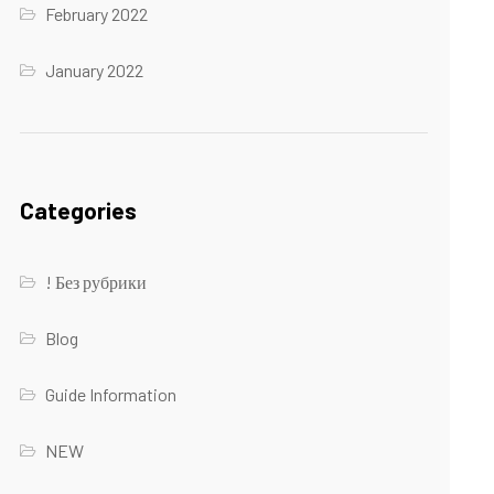
February 2022
January 2022
Categories
! Без рубрики
Blog
Guide Information
NEW