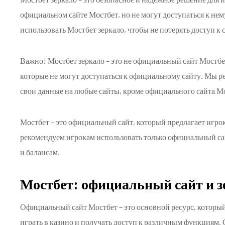
официальном сайте Мостбет, но не могут доступаться к не
использовать Мостбет зеркало, чтобы не потерять доступ к 
Важно! Мостбет зеркало – это не официальный сайт Мостбет,
которые не могут доступаться к официальному сайту. Мы 
свои данные на любые сайты, кроме официального сайта М
Мостбет – это официальный сайт, который предлагает игр
рекомендуем игрокам использовать только официальный сай
и балансам.
Мостбет: официальный сайт и з
Официальный сайт Мостбет – это основной ресурс, который 
играть в казино и получать доступ к различным функциям. 