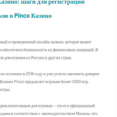
Казино: шаги для регистрации
ов в Pinco Казино
жный и проверенный онлайн-казино, которое может
и обеспечить безопасность их финансовых операций. В
в для игроков из России и других стран.
ло основано в 2019 году и уже успело завоевать доверие
азино Pinco предлагает игрокам более 1 000 игр,
 игры.
привлекательным для игроков, – это его официальный
ыдана в соответствии с законодательством Мальты, что