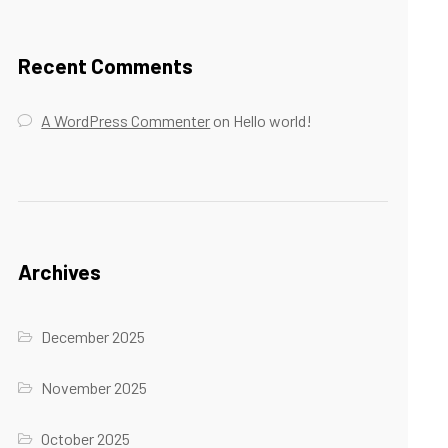
Recent Comments
A WordPress Commenter
on
Hello world!
Archives
December 2025
November 2025
October 2025