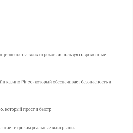
енциальность своих игроков, используя современные
йн казино Pinco, который обеспечивает безопасность и
o, который прост и быстр.
едлагает игрокам реальные выигрыши.