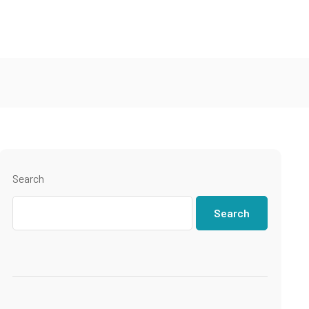
Search
Search