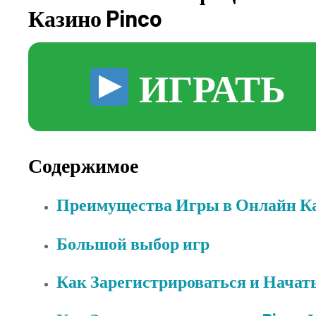
Казино Pinco
ИГРАТЬ
Содержимое
Преимущества Игры в Онлайн Ка
Большой выбор игр
Как Зарегистрироваться и Начать