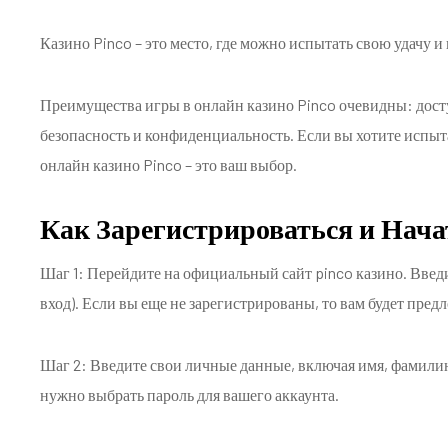
Казино Pinco – это место, где можно испытать свою удачу 
Преимущества игры в онлайн казино Pinco очевидны: дост
безопасность и конфиденциальность. Если вы хотите испыт
онлайн казино Pinco – это ваш выбор.
Как Зарегистрироваться и Нача
Шаг 1: Перейдите на официальный сайт pinco казино. Введит
вход). Если вы еще не зарегистрированы, то вам будет пред
Шаг 2: Введите свои личные данные, включая имя, фамилию
нужно выбрать пароль для вашего аккаунта.