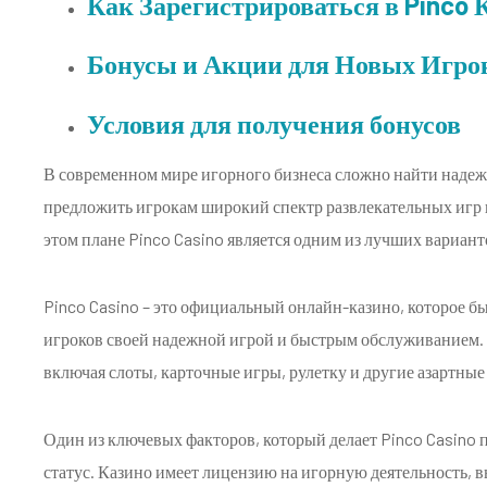
Как Зарегистрироваться в Pinco 
Бонусы и Акции для Новых Игрок
Условия для получения бонусов
В современном мире игорного бизнеса сложно найти наде
предложить игрокам широкий спектр развлекательных игр 
этом плане Pinco Casino является одним из лучших варианто
Pinco Casino – это официальный онлайн-казино, которое бы
игроков своей надежной игрой и быстрым обслуживанием. К
включая слоты, карточные игры, рулетку и другие азартные
Один из ключевых факторов, который делает Pinco Casino 
статус. Казино имеет лицензию на игорную деятельность, в