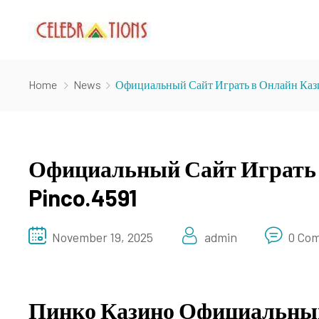
Home
News
Официальный Сайт Играть в Онлайн Кази
Официальный Сайт Играть 
Pinco.4591
November 19, 2025
admin
0 Co
Пинко Казино Официальный