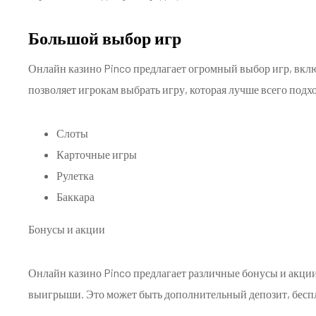
Большой выбор игр
Онлайн казино Pinco предлагает огромный выбор игр, вклю
позволяет игрокам выбрать игру, которая лучше всего подхо
Слоты
Карточные игры
Рулетка
Баккара
Бонусы и акции
Онлайн казино Pinco предлагает различные бонусы и акции
выигрыши. Это может быть дополнительный депозит, бесп