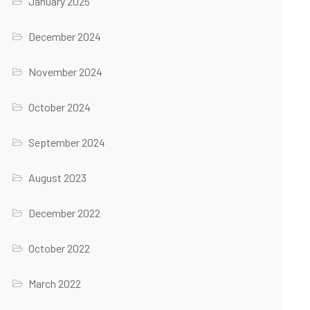
January 2025
December 2024
November 2024
October 2024
September 2024
August 2023
December 2022
October 2022
March 2022