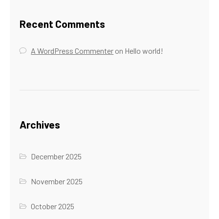
Recent Comments
A WordPress Commenter
on
Hello world!
Archives
December 2025
November 2025
October 2025