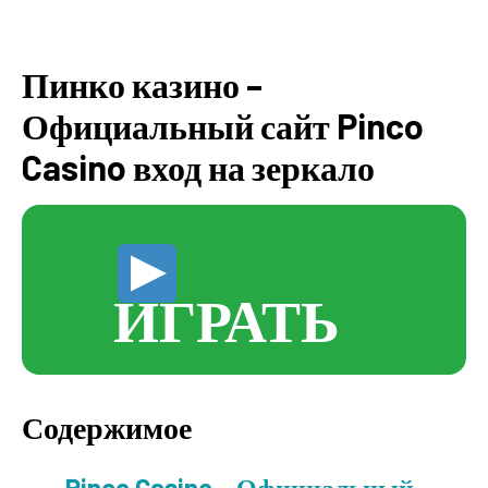
Пинко казино –
Официальный сайт Pinco
Casino вход на зеркало
ИГРАТЬ
Содержимое
Pinco Casino – Официальный