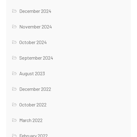
December 2024
November 2024
October 2024
September 2024
August 2023
December 2022
October 2022
March 2022
February 2022