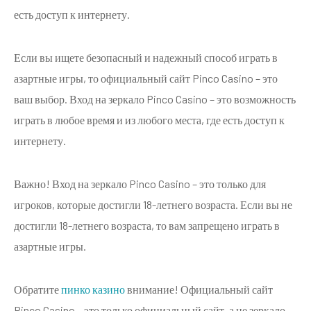
есть доступ к интернету.
Если вы ищете безопасный и надежный способ играть в
азартные игры, то официальный сайт Pinco Casino – это
ваш выбор. Вход на зеркало Pinco Casino – это возможность
играть в любое время и из любого места, где есть доступ к
интернету.
Важно! Вход на зеркало Pinco Casino – это только для
игроков, которые достигли 18-летнего возраста. Если вы не
достигли 18-летнего возраста, то вам запрещено играть в
азартные игры.
Обратите
пинко казино
внимание! Официальный сайт
Pinco Casino – это только официальный сайт, а не зеркало.