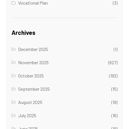
Vocational Plan
(3)
Archives
December 2025
(1)
November 2025
(627)
October 2025
(192)
September 2025
(15)
August 2025
(19)
July 2025
(16)
June 2025
(19)