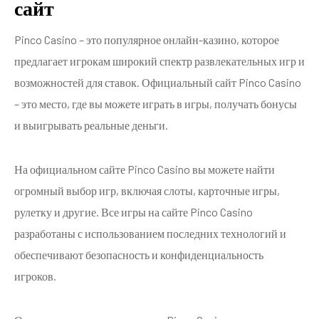
сайт
Pinco Casino – это популярное онлайн-казино, которое
предлагает игрокам широкий спектр развлекательных игр и
возможностей для ставок. Официальный сайт Pinco Casino
– это место, где вы можете играть в игры, получать бонусы
и выигрывать реальные деньги.
На официальном сайте Pinco Casino вы можете найти
огромный выбор игр, включая слоты, карточные игры,
рулетку и другие. Все игры на сайте Pinco Casino
разработаны с использованием последних технологий и
обеспечивают безопасность и конфиденциальность
игроков.