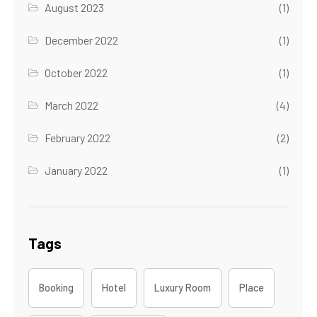
August 2023
(1)
December 2022
(1)
October 2022
(1)
March 2022
(4)
February 2022
(2)
January 2022
(1)
Tags
Booking
Hotel
Luxury Room
Place