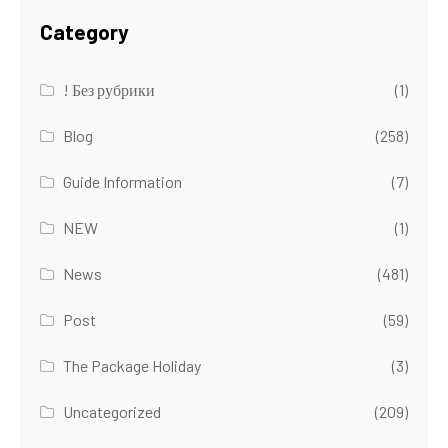
Category
! Без рубрики
(1)
Blog
(258)
Guide Information
(7)
NEW
(1)
News
(481)
Post
(59)
The Package Holiday
(3)
Uncategorized
(209)