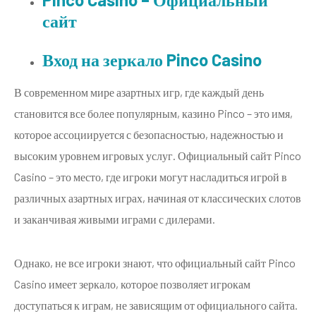
сайт
Вход на зеркало Pinco Casino
В современном мире азартных игр, где каждый день
становится все более популярным, казино Pinco – это имя,
которое ассоциируется с безопасностью, надежностью и
высоким уровнем игровых услуг. Официальный сайт Pinco
Casino – это место, где игроки могут насладиться игрой в
различных азартных играх, начиная от классических слотов
и заканчивая живыми играми с дилерами.
Однако, не все игроки знают, что официальный сайт Pinco
Casino имеет зеркало, которое позволяет игрокам
доступаться к играм, не зависящим от официального сайта.