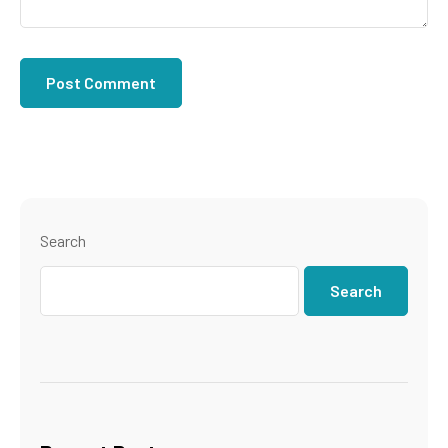
Search
Search