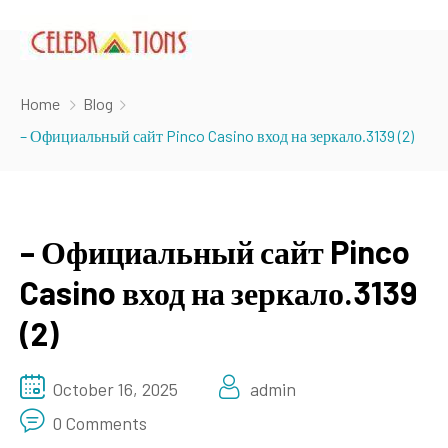
Home
Blog
– Официальный сайт Pinco Casino вход на зеркало.3139 (2)
– Официальный сайт Pinco
Casino вход на зеркало.3139
(2)
October 16, 2025
admin
0 Comments