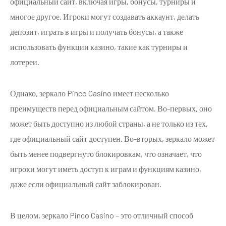
официальный сайт, включая игры, бонусы, турниры и
многое другое. Игроки могут создавать аккаунт, делать
депозит, играть в игры и получать бонусы, а также
использовать функции казино, такие как турниры и
лотереи.
Однако, зеркало Pinco Casino имеет несколько
преимуществ перед официальным сайтом. Во-первых, оно
может быть доступно из любой страны, а не только из тех,
где официальный сайт доступен. Во-вторых, зеркало может
быть менее подвергнуто блокировкам, что означает, что
игроки могут иметь доступ к играм и функциям казино,
даже если официальный сайт заблокирован.
В целом, зеркало Pinco Casino – это отличный способ