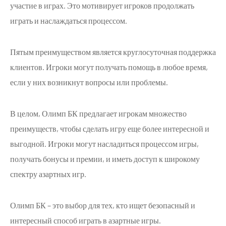
участие в играх. Это мотивирует игроков продолжать
играть и наслаждаться процессом.
Пятым преимуществом является круглосуточная поддержка
клиентов. Игроки могут получать помощь в любое время,
если у них возникнут вопросы или проблемы.
В целом, Олимп БК предлагает игрокам множество
преимуществ, чтобы сделать игру еще более интересной и
выгодной. Игроки могут насладиться процессом игры,
получать бонусы и премии, и иметь доступ к широкому
спектру азартных игр.
Олимп БК – это выбор для тех, кто ищет безопасный и
интересный способ играть в азартные игры.