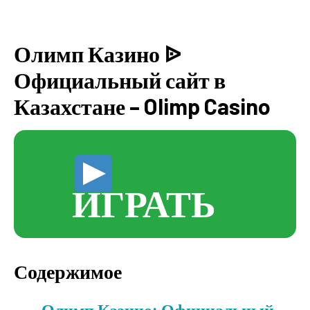
Олимп Казино ᐉ
Официальный сайт в
Казахстане – Olimp Casino
ИГРАТЬ
Содержимое
Олимп Казино: Официальный