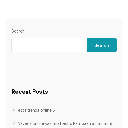
Search
Search
Recent Posts
esta tienda online 6
Vavada online kasiino Eestis kampaaniad turniirid