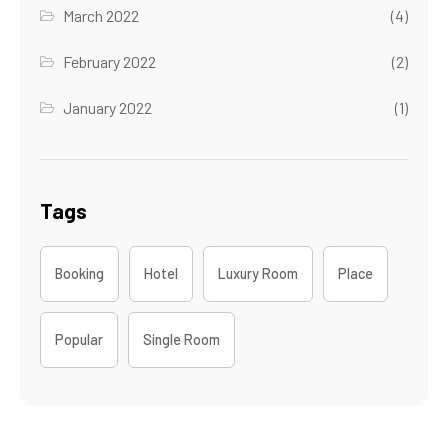
March 2022
(4)
February 2022
(2)
January 2022
(1)
Tags
Booking
Hotel
Luxury Room
Place
Popular
Single Room