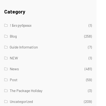
Category
! Без рубрики
(1)
Blog
(258)
Guide Information
(7)
NEW
(1)
News
(481)
Post
(59)
The Package Holiday
(3)
Uncategorized
(209)