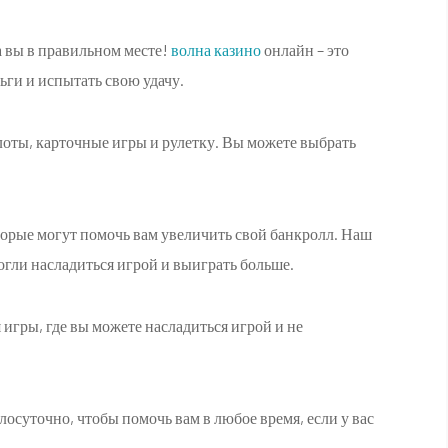
 вы в правильном месте!
волна казино
онлайн – это
ьги и испытать свою удачу.
лоты, карточные игры и рулетку. Вы можете выбрать
оторые могут помочь вам увеличить свой банкролл. Наш
огли насладиться игрой и выиграть больше.
 игры, где вы можете насладиться игрой и не
глосуточно, чтобы помочь вам в любое время, если у вас