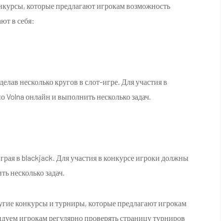
конкурсы, которые предлагают игрокам возможность
ют в себя:
делав несколько кругов в слот-игре. Для участия в
о Volna онлайн и выполнить несколько задач.
грая в blackjack. Для участия в конкурсе игроки должны
ть несколько задач.
ругие конкурсы и турниры, которые предлагают игрокам
дуем игрокам регулярно проверять страницу турниров