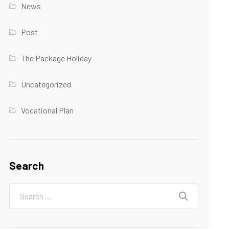
News
Post
The Package Holiday
Uncategorized
Vocational Plan
Search