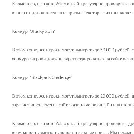
Кроме того, в казино Volna онлайн регулярно проводятся 
выиграть дополнительные призы. Некоторые из них включа
Конкурс “Лucky Spin”
В этом конкурсе игроки могут выиграть до 50 000 рублей, с
конкурсе игроки должны зарегистрироваться на сайте казин
Конкурс “Blackjack Challenge”
В этом конкурсе игроки могут выиграть до 20 000 рублей, и
зарегистрироваться на сайте казино Volna онлайн и выполни
Кроме того, в казино Volna онлайн регулярно проводятся д
возможность выиграть дополнительные призы. Мы рекомен