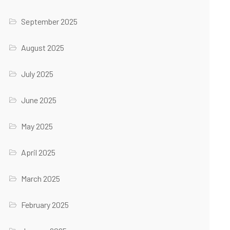
September 2025
August 2025
July 2025
June 2025
May 2025
April 2025
March 2025
February 2025