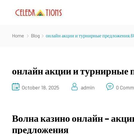
Home
Blog
онлайн акции и турнирные предложения.6
онлайн акции и турнирные 
October 18, 2025
admin
0 Comm
Волна казино онлайн – акци
предложения