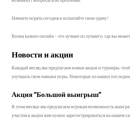
Начните играть сегодня и испытайте свою удачу!
Волна казино онлайн – это лучшее из лучшего, где вы может
Новости и акции
Каждый месяц мы предлагаем новые акции и турниры, что
улучшать свои навыки игры. Некоторые из наших последни
Акция “Большой выигрыш”
В этом месяце мы предлагаем игрокам возможность выиграть
участия в акции вам нужно зарегистрироваться на нашем са