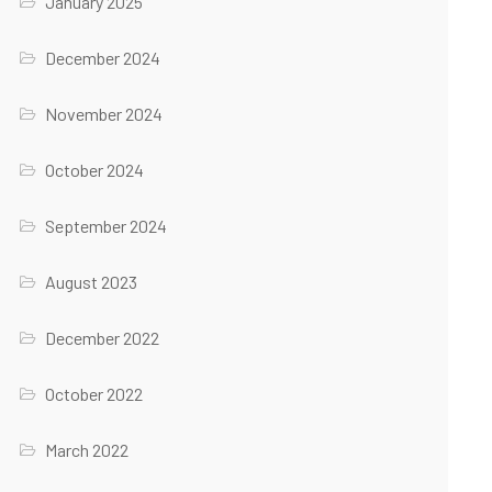
January 2025
December 2024
November 2024
October 2024
September 2024
August 2023
December 2022
October 2022
March 2022