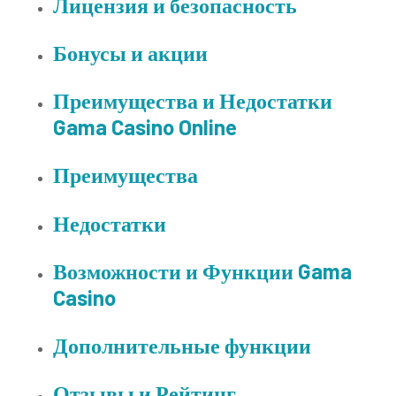
Лицензия и безопасность
Бонусы и акции
Преимущества и Недостатки
Gama Casino Online
Преимущества
Недостатки
Возможности и Функции Gama
Casino
Дополнительные функции
Отзывы и Рейтинг