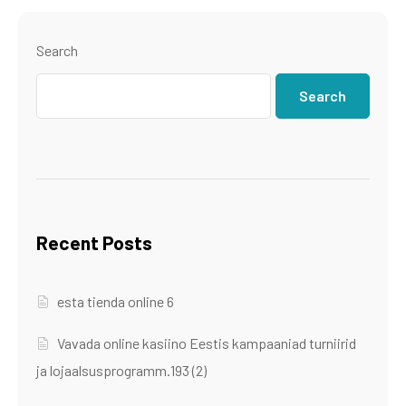
Search
Search
Recent Posts
esta tienda online 6
Vavada online kasiino Eestis kampaaniad turniirid
ja lojaalsusprogramm.193 (2)