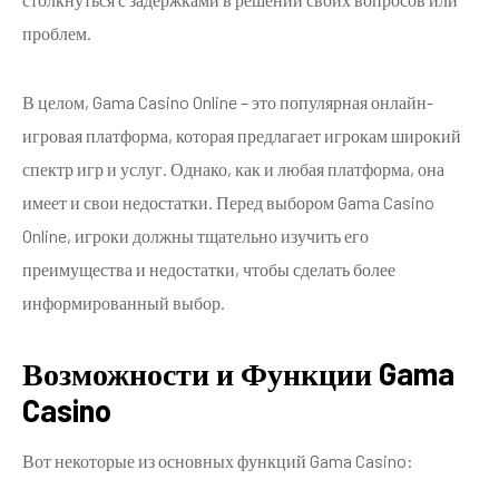
проблем.
В целом, Gama Casino Online – это популярная онлайн-
игровая платформа, которая предлагает игрокам широкий
спектр игр и услуг. Однако, как и любая платформа, она
имеет и свои недостатки. Перед выбором Gama Casino
Online, игроки должны тщательно изучить его
преимущества и недостатки, чтобы сделать более
информированный выбор.
Возможности и Функции Gama
Casino
Вот некоторые из основных функций Gama Casino: