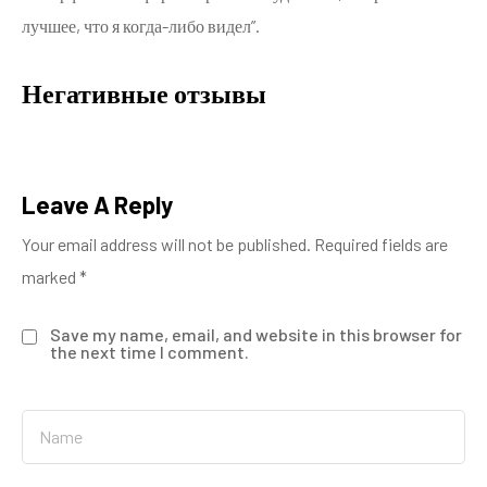
лучшее, что я когда-либо видел”.
Негативные отзывы
Leave A Reply
Your email address will not be published.
Required fields are
marked
*
Save my name, email, and website in this browser for
the next time I comment.