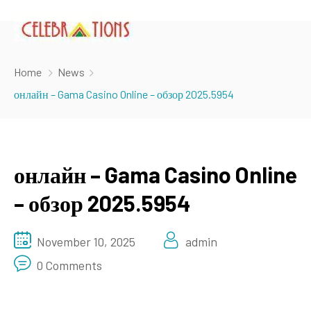
Home
News
онлайн – Gama Casino Online – обзор 2025.5954
онлайн – Gama Casino Online
– обзор 2025.5954
November 10, 2025
admin
0 Comments