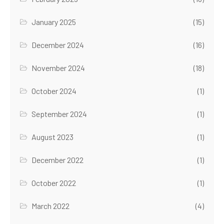
January 2025
(15)
December 2024
(16)
November 2024
(18)
October 2024
(1)
September 2024
(1)
August 2023
(1)
December 2022
(1)
October 2022
(1)
March 2022
(4)