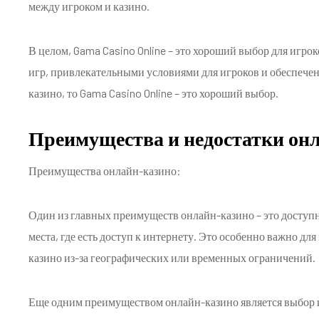
между игроком и казино.
В целом, Gama Casino Online – это хороший выбор для игр
игр, привлекательными условиями для игроков и обеспече
казино, то Gama Casino Online – это хороший выбор.
Преимущества и недостатки он
Преимущества онлайн-казино:
Один из главных преимуществ онлайн-казино – это доступн
места, где есть доступ к интернету. Это особенно важно дл
казино из-за географических или временных ограничений.
Еще одним преимуществом онлайн-казино является выбор 