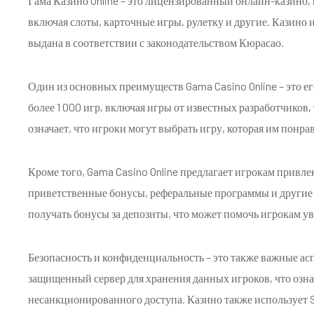
Гама Казино Online – это лицензированный онлайн-казино, 
включая слоты, карточные игры, рулетку и другие. Казино
выдана в соответствии с законодательством Кюрасао.
Один из основных преимуществ Gama Casino Online – это е
более 1 000 игр, включая игры от известных разработчиков,
означает, что игроки могут выбрать игру, которая им понрав
Кроме того, Gama Casino Online предлагает игрокам привле
приветственные бонусы, реферальные программы и другие 
получать бонусы за депозиты, что может помочь игрокам ув
Безопасность и конфиденциальность – это также важные асп
защищенный сервер для хранения данных игроков, что озна
несанкционированного доступа. Казино также использует