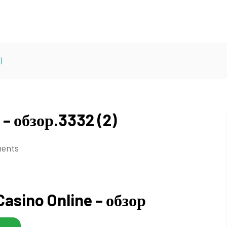
)
– обзор.3332 (2)
ents
asino Online – обзор