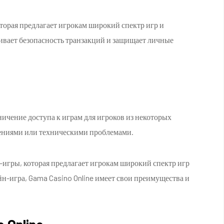
оторая предлагает игрокам широкий спектр игр и
чивает безопасность транзакций и защищает личные
ничение доступа к играм для игроков из некоторых
чениями или техническими проблемами.
н-игры, которая предлагает игрокам широкий спектр игр
йн-игра, Gama Casino Online имеет свои преимущества и