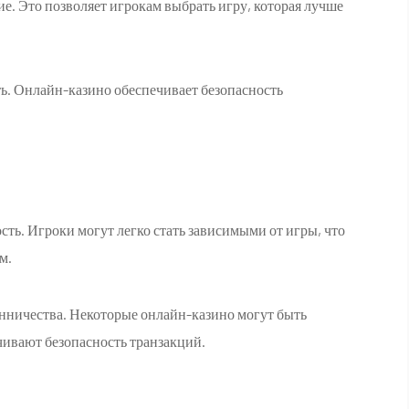
ие. Это позволяет игрокам выбрать игру, которая лучше
ь. Онлайн-казино обеспечивает безопасность
сть. Игроки могут легко стать зависимыми от игры, что
м.
нничества. Некоторые онлайн-казино могут быть
ивают безопасность транзакций.