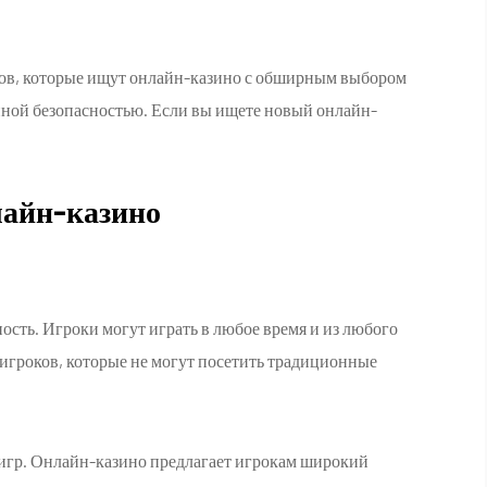
оков, которые ищут онлайн-казино с обширным выбором
нной безопасностью. Если вы ищете новый онлайн-
лайн-казино
ость. Игроки могут играть в любое время и из любого
я игроков, которые не могут посетить традиционные
игр. Онлайн-казино предлагает игрокам широкий