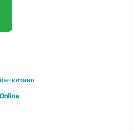
айн-казино
Online