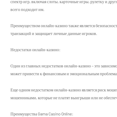
спектр игр, включая слоты, карточные игры, рулетку и друг
всего подходит им.
Преимуществом онлайн-казино также является безопасност
транзакций и защищает личные данные игроков.
Недостатки онлайн-казино:
Один из главных недостатков онлайн-казино – это зависимо
может привести к финансовым и эмоциональным проблема
Еще одним недостатком онлайн-казино является риск моше
мошенниками, которые не платят выигрыши или не обеспеч
Преимущества Gama Casino Online: