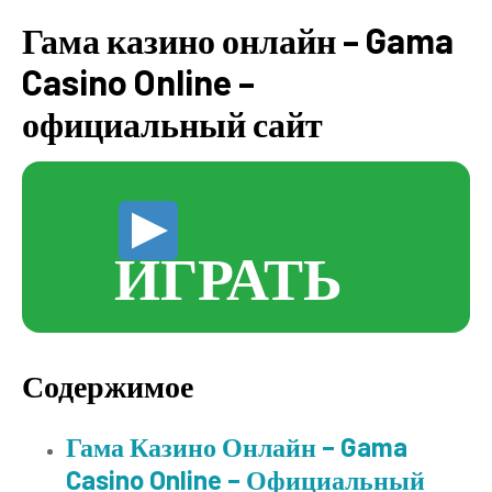
Гама казино онлайн – Gama
Casino Online –
официальный сайт
ИГРАТЬ
Содержимое
Гама Казино Онлайн – Gama
Casino Online – Официальный