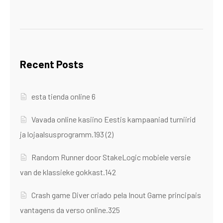
Recent Posts
esta tienda online 6
Vavada online kasiino Eestis kampaaniad turniirid
ja lojaalsusprogramm.193 (2)
Random Runner door StakeLogic mobiele versie
van de klassieke gokkast.142
Crash game Diver criado pela Inout Game principais
vantagens da verso online.325