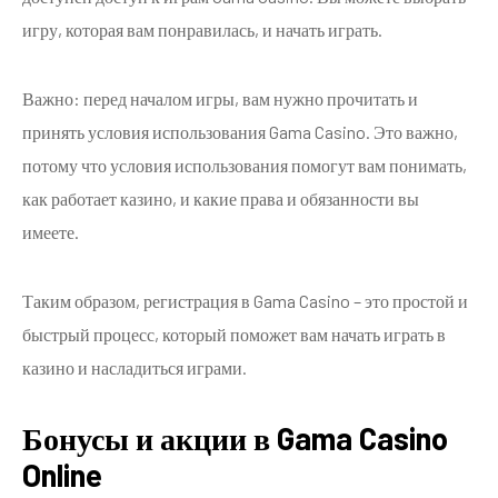
игру, которая вам понравилась, и начать играть.
Важно: перед началом игры, вам нужно прочитать и
принять условия использования Gama Casino. Это важно,
потому что условия использования помогут вам понимать,
как работает казино, и какие права и обязанности вы
имеете.
Таким образом, регистрация в Gama Casino – это простой и
быстрый процесс, который поможет вам начать играть в
казино и насладиться играми.
Бонусы и акции в Gama Casino
Online