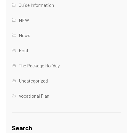
Guide Information
NEW
News
Post
The Package Holiday
Uncategorized
Vocational Plan
Search