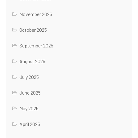
November 2025
October 2025
September 2025
August 2025
July 2025
June 2025
May 2025
April 2025