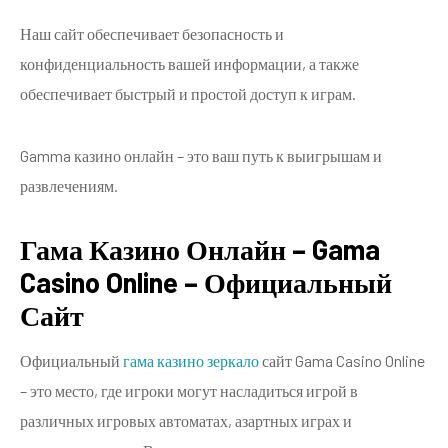
Наш сайт обеспечивает безопасность и
конфиденциальность вашей информации, а также
обеспечивает быстрый и простой доступ к играм.
Gamma казино онлайн – это ваш путь к выигрышам и
развлечениям.
Гама Казино Онлайн – Gama
Casino Online – Официальный
Сайт
Официальный
гама казино зеркало
сайт Gama Casino Online
– это место, где игроки могут насладиться игрой в
различных игровых автоматах, азартных играх и