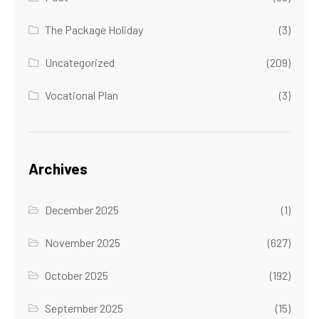
The Package Holiday
(3)
Uncategorized
(209)
Vocational Plan
(3)
Archives
December 2025
(1)
November 2025
(627)
October 2025
(192)
September 2025
(15)