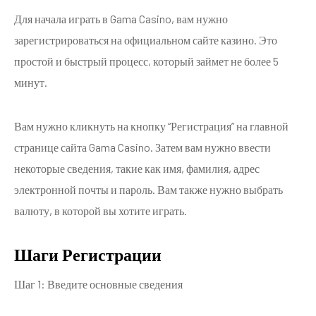
Для начала играть в Gama Casino, вам нужно
зарегистрироваться на официальном сайте казино. Это
простой и быстрый процесс, который займет не более 5
минут.
Вам нужно кликнуть на кнопку “Регистрация” на главной
странице сайта Gama Casino. Затем вам нужно ввести
некоторые сведения, такие как имя, фамилия, адрес
электронной почты и пароль. Вам также нужно выбрать
валюту, в которой вы хотите играть.
Шаги Регистрации
Шаг 1: Введите основные сведения