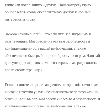
такие как покер, бинго и другие. Наш сайт регулярно
обновляется, чтобы обеспечить вам доступ к новым и
интересным играм.
Gamma казино онлайн – это ваш путь к выигрышам и
развлечениям. Мы обеспечиваем вам безопасность и
конфиденциальность вашей информации, а также
обеспечиваем быстрый и простой доступ к играм. Наш сайт
доступен для игроков из многих стран, и мы рады видеть
вас на своих страницах.
Если вы ищете игорное заведение, которое обеспечит вам
высокое качество услуг и безопасность, то gamma казино
онлайн – ваш выбор. Мы обеспечиваем вам безопасность и
конфиденциальность вашей информации, а также