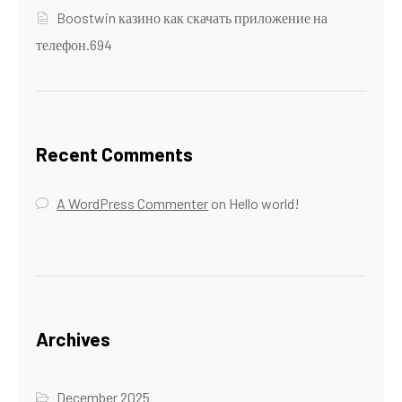
Boostwin казино как скачать приложение на
телефон.694
Recent Comments
A WordPress Commenter
on
Hello world!
Archives
December 2025