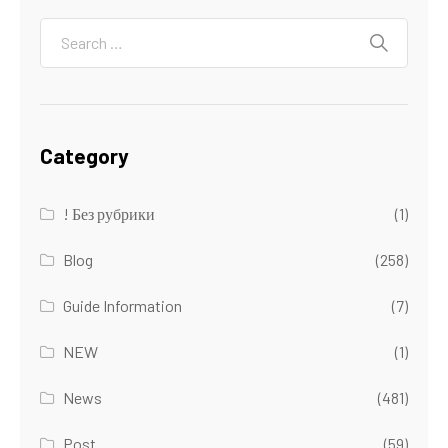
Category
! Без рубрики
(1)
Blog
(258)
Guide Information
(7)
NEW
(1)
News
(481)
Post
(59)