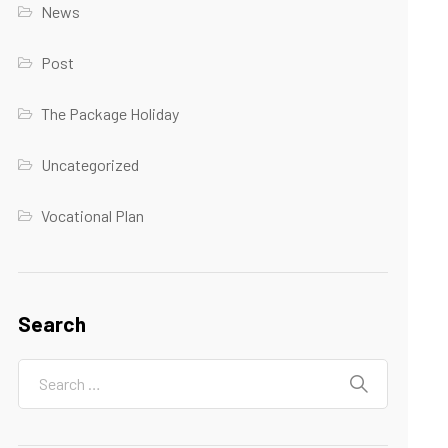
News
Post
The Package Holiday
Uncategorized
Vocational Plan
Search