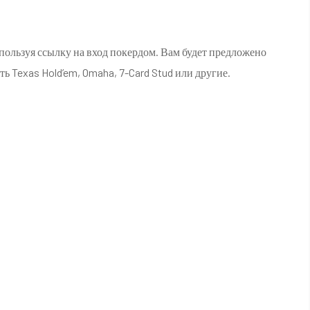
пользуя ссылку на вход покердом. Вам будет предложено
ть Texas Hold’em, Omaha, 7-Card Stud или другие.