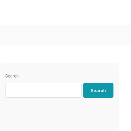
Search
Search