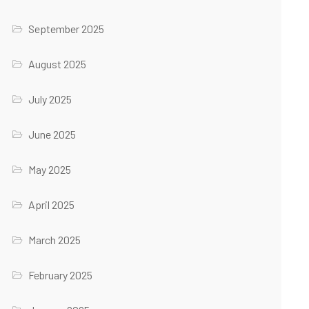
September 2025
August 2025
July 2025
June 2025
May 2025
April 2025
March 2025
February 2025