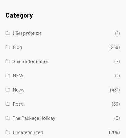
Category
! Без рубрики
(1)
Blog
(258)
Guide Information
(7)
NEW
(1)
News
(481)
Post
(59)
The Package Holiday
(3)
Uncategorized
(209)