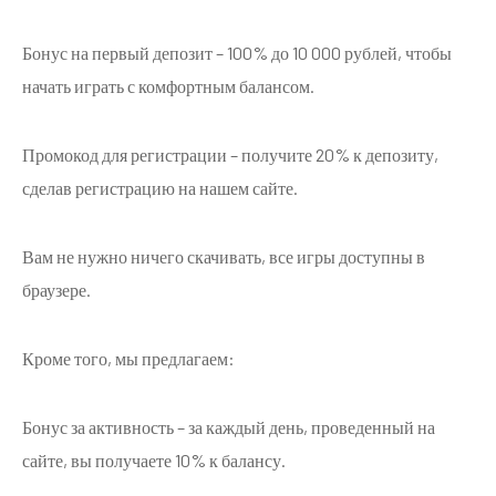
Бонус на первый депозит – 100% до 10 000 рублей, чтобы
начать играть с комфортным балансом.
Промокод для регистрации – получите 20% к депозиту,
сделав регистрацию на нашем сайте.
Вам не нужно ничего скачивать, все игры доступны в
браузере.
Кроме того, мы предлагаем:
Бонус за активность – за каждый день, проведенный на
сайте, вы получаете 10% к балансу.