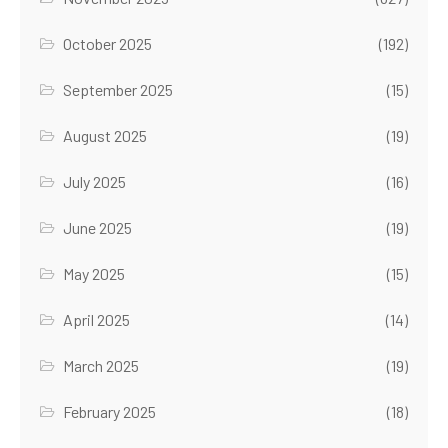
October 2025
(192)
September 2025
(15)
August 2025
(19)
July 2025
(16)
June 2025
(19)
May 2025
(15)
April 2025
(14)
March 2025
(19)
February 2025
(18)