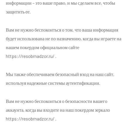
информации – это ваше право, и мы сделаем все, чтобы
защитить ее.
Вам не нужно беспокоиться о том, что ваша информация
будет использована не по назначению, когда вы играете на
нашем покердом официальном сайте
https://resobrnadzor.ru/ .
Мы также обеспечиваем безопасный вход на наш сайт,
используя надежные системы аутентификации.
Вам не нужно беспокоиться о безопасности вашего
аккаунта, когда вы входите на наш покердом зеркало
https://resobrnadzor.ru/ .