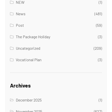
NEW
(1)
News
(481)
Post
(59)
The Package Holiday
(3)
Uncategorized
(209)
Vocational Plan
(3)
Archives
December 2025
(1)
November 2025
(627)