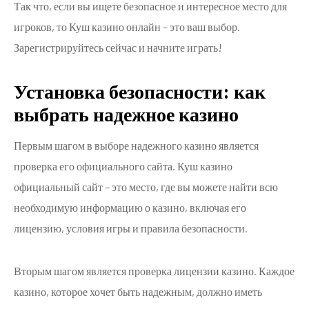
Так что, если вы ищете безопасное и интересное место для
игроков, то Куш казино онлайн – это ваш выбор.
Зарегистрируйтесь сейчас и начните играть!
Установка безопасности: как
выбрать надежное казино
Первым шагом в выборе надежного казино является
проверка его официального сайта. Куш казино
официальный сайт – это место, где вы можете найти всю
необходимую информацию о казино, включая его
лицензию, условия игры и правила безопасности.
Вторым шагом является проверка лицензии казино. Каждое
казино, которое хочет быть надежным, должно иметь