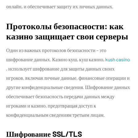
онлайн, и обеспечивает защиту их личных данных.
Протоколы безопасности: как
казино защищает свои серверы
Один из важных протоколов безопасности – это
шифрование данных. Казино куш, куш казино,
kush casino
, использует шифрование для защиты данных своих
игроков, включая личные данные, финансовые операции и
другие конфиденциальные сведения. Шифрование данных
обеспечивает безопасность передачи данных между
игроками и казино, предотвращая доступ к
конфиденциальным сведениям третьим лицам.
Шифрование SSL/TLS