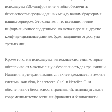
используем SSL-шифрование, чтобы обеспечить
безопасность передачи данных между вашим браузером и
нашим сервером. Это означает, что все ваше личное
информационное содержимое, включая пароли и другие
конфиденциальные данные, будет защищено от доступа
третьих лиц.
Кроме того, мы используем платежные системы, которые
обеспечивают максимальную безопасность для транзакций.
Нашими партнерами являются такие надежные платежные
системы, как Visa, Mastercard, Skrill и Neteller. Они
обеспечивают безопасность транзакций, используя самые
современные технологии шифрования и безопасности.