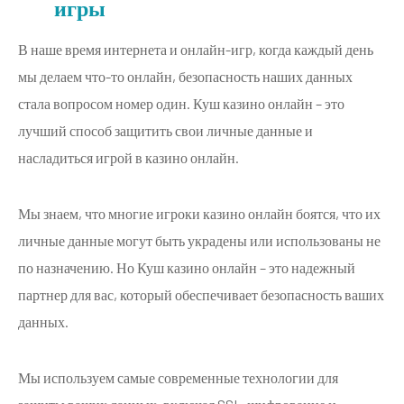
игры
В наше время интернета и онлайн-игр, когда каждый день
мы делаем что-то онлайн, безопасность наших данных
стала вопросом номер один. Куш казино онлайн – это
лучший способ защитить свои личные данные и
насладиться игрой в казино онлайн.
Мы знаем, что многие игроки казино онлайн боятся, что их
личные данные могут быть украдены или использованы не
по назначению. Но Куш казино онлайн – это надежный
партнер для вас, который обеспечивает безопасность ваших
данных.
Мы используем самые современные технологии для