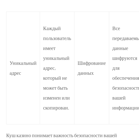
Каждый
Все
пользователь
передаваем
имеет
данные
уникальный
шифруются
Уникальный
Шифрование
адрес,
для
адрес
данных
который не
обеспечения
может быть
безопасност
изменен или
вашей
скопирован.
информации
Куш казино понимает важность безопасности вашей