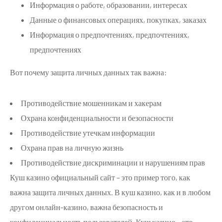
Информация о работе, образовании, интересах
Данные о финансовых операциях, покупках, заказах
Информация о предпочтениях, предпочтениях,
предпочтениях
Вот почему защита личных данных так важна:
Противодействие мошенникам и хакерам
Охрана конфиденциальности и безопасности
Противодействие утечкам информации
Охрана прав на личную жизнь
Противодействие дискриминации и нарушениям прав
Куш казино официальный сайт – это пример того, как
важна защита личных данных. В куш казино, как и в любом
другом онлайн-казино, важна безопасность и
конфиденциальность пользователей. Куш казино – это