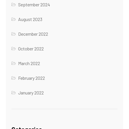
September 2024
August 2023
December 2022
October 2022
March 2022
February 2022
January 2022