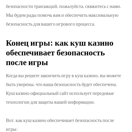
безопасности транзакций, пожалуйста, свяжитесь с нами.
Мы будем рады помочь вам и обеспечить максимальную
безопасность для вашего игрового процесса.
Конец игры: как куш казино
обеспечивает безопасность
после игры
Когда вы решите закончить игру в куш казино, вы можете
быть уверены, что ваша безопасность будет обеспечена.
Куш казино официальный сайт использует передовые
технологии для защиты вашей информации.
Вот, как куш казино обеспечивает безопасность после
игры: