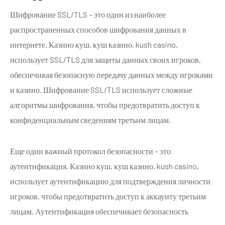
Шифрование SSL/TLS – это один из наиболее
распространенных способов шифрования данных в
интернете. Казино куш, куш казино, kush casino,
использует SSL/TLS для защиты данных своих игроков,
обеспечивая безопасную передачу данных между игроками
и казино. Шифрование SSL/TLS использует сложные
алгоритмы шифрования, чтобы предотвратить доступ к
конфиденциальным сведениям третьим лицам.
Еще один важный протокол безопасности – это
аутентификация. Казино куш, куш казино, kush casino,
использует аутентификацию для подтверждения личности
игроков, чтобы предотвратить доступ к аккаунту третьим
лицам. Аутентификация обеспечивает безопасность