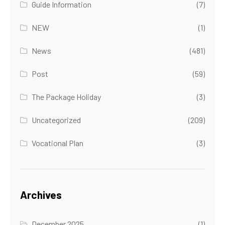
Guide Information
(7)
NEW
(1)
News
(481)
Post
(59)
The Package Holiday
(3)
Uncategorized
(209)
Vocational Plan
(3)
Archives
December 2025
(1)