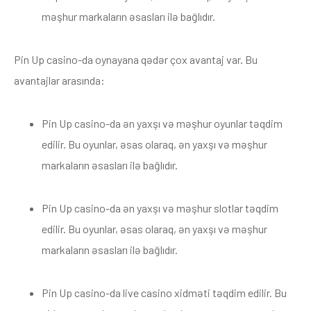
məşhur markaların əsasları ilə bağlıdır.
Pin Up casino-da oynayana qədər çox avantaj var. Bu
avantajlar arasında:
Pin Up casino-da ən yaxşı və məşhur oyunlar təqdim
edilir. Bu oyunlar, əsas olaraq, ən yaxşı və məşhur
markaların əsasları ilə bağlıdır.
Pin Up casino-da ən yaxşı və məşhur slotlar təqdim
edilir. Bu oyunlar, əsas olaraq, ən yaxşı və məşhur
markaların əsasları ilə bağlıdır.
Pin Up casino-da live casino xidməti təqdim edilir. Bu