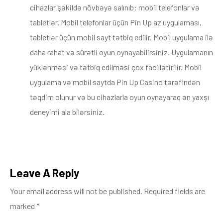
cihazlar şəkildə növbəyə salınıb: mobil telefonlar və
tabletlər. Mobil telefonlar üçün Pin Up az uygulaması,
tabletlər üçün mobil sayt tətbiq edilir. Mobil uygulama ilə
daha rahat və sürətli oyun oynayabilirsiniz. Uygulamanın
yüklənməsi və tətbiq edilməsi çox facillətirilir. Mobil
uygulama və mobil saytda Pin Up Casino tərəfindən
təqdim olunur və bu cihazlarla oyun oynayaraq ən yaxşı
deneyimi ala bilərsiniz.
Leave A Reply
Your email address will not be published.
Required fields are
marked
*