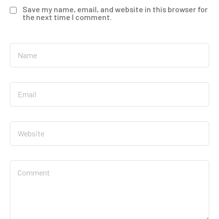
Save my name, email, and website in this browser for
the next time I comment.