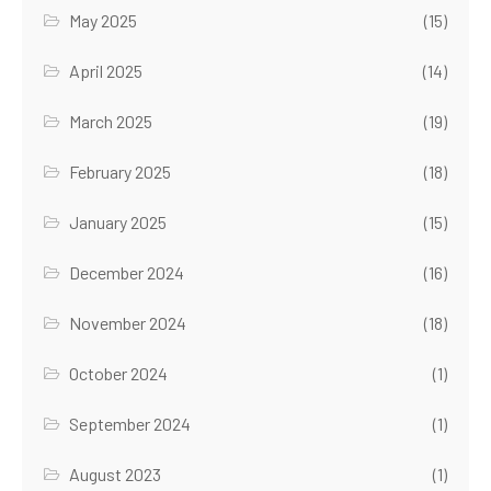
May 2025
(15)
April 2025
(14)
March 2025
(19)
February 2025
(18)
January 2025
(15)
December 2024
(16)
November 2024
(18)
October 2024
(1)
September 2024
(1)
August 2023
(1)