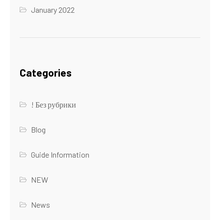
January 2022
Categories
! Без рубрики
Blog
Guide Information
NEW
News