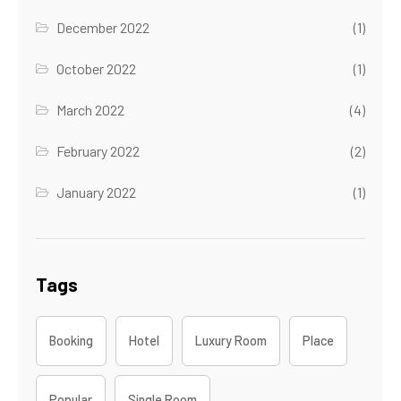
December 2022
(1)
October 2022
(1)
March 2022
(4)
February 2022
(2)
January 2022
(1)
Tags
Booking
Hotel
Luxury Room
Place
Popular
Single Room