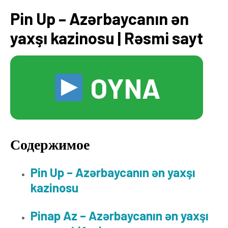
Pin Up – Azərbaycanın ən
yaxşı kazinosu | Rəsmi sayt
OYNA
Содержимое
Pin Up – Azərbaycanın ən yaxşı
kazinosu
Pinap Az – Azərbaycanın ən yaxşı