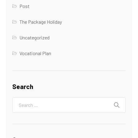
Post
The Package Holiday
Uncategorized
Vocational Plan
Search