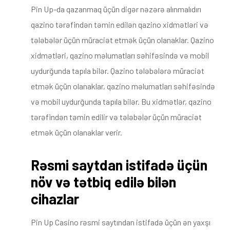
Pin Up-da qazanmaq üçün digər nəzərə alınmalıdırı
qazino tərəfindən təmin edilən qazino xidmətləri və
tələbələr üçün müraciət etmək üçün olanaklar. Qazino
xidmətləri, qazino məlumatları səhifəsində və mobil
uydurğunda tapıla bilər. Qazino tələbələrə müraciət
etmək üçün olanaklar, qazino məlumatları səhifəsində
və mobil uydurğunda tapıla bilər. Bu xidmətlər, qazino
tərəfindən təmin edilir və tələbələr üçün müraciət
etmək üçün olanaklar verir.
Rəsmi saytdan istifadə üçün
növ və tətbiq edilə bilən
cihazlar
Pin Up Casino rəsmi saytından istifadə üçün ən yaxşı