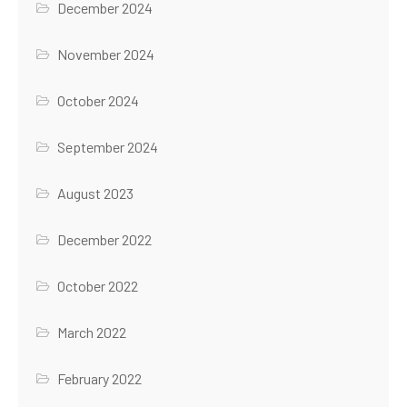
December 2024
November 2024
October 2024
September 2024
August 2023
December 2022
October 2022
March 2022
February 2022