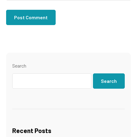
Search
Search
Recent Posts