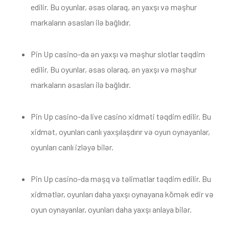
edilir. Bu oyunlar, əsas olaraq, ən yaxşı və məşhur
markaların əsasları ilə bağlıdır.
Pin Up casino-da ən yaxşı və məşhur slotlar təqdim
edilir. Bu oyunlar, əsas olaraq, ən yaxşı və məşhur
markaların əsasları ilə bağlıdır.
Pin Up casino-da live casino xidməti təqdim edilir. Bu
xidmət, oyunları canlı yaxşılaşdırır və oyun oynayanlar,
oyunları canlı izləyə bilər.
Pin Up casino-da məşq və təlimatlar təqdim edilir. Bu
xidmətlər, oyunları daha yaxşı oynayana kömək edir və
oyun oynayanlar, oyunları daha yaxşı anlaya bilər.