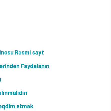
zinosu Rəsmi sayt
lərindən Faydalanın
ı
ınmalıdırı
 təqdim etmək