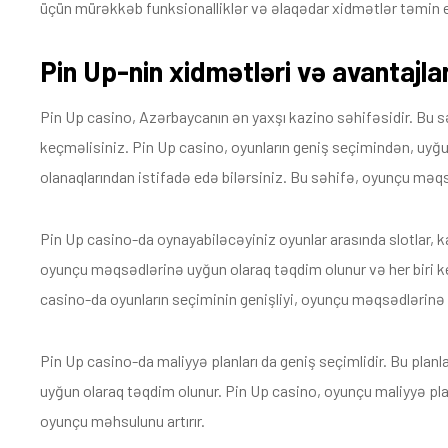
üçün mürəkkəb funksionalliklər və əlaqədar xidmətlər təmin e
Pin Up-nin xidmətləri və avantajlar
Pin Up casino, Azərbaycanın ən yaxşı kazino səhifəsidir. Bu 
keçməlisiniz. Pin Up casino, oyunların geniş seçimindən, uy
olanaqlarından istifadə edə bilərsiniz. Bu səhifə, oyunçu məq
Pin Up casino-da oynayabiləcəyiniz oyunlar arasında slotlar, ka
oyunçu məqsədlərinə uyğun olaraq təqdim olunur və her biri ke
casino-da oyunların seçiminin genişliyi, oyunçu məqsədlərinə u
Pin Up casino-da maliyyə planları da geniş seçimlidir. Bu pl
uyğun olaraq təqdim olunur. Pin Up casino, oyunçu maliyyə plan
oyunçu məhsulunu artırır.