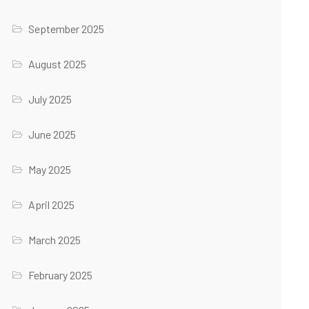
September 2025
August 2025
July 2025
June 2025
May 2025
April 2025
March 2025
February 2025