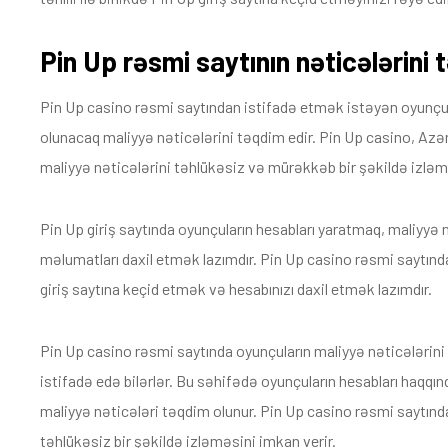
Pin Up rəsmi saytının nəticələrini
Pin Up casino rəsmi saytından istifadə etmək istəyən oyunçu
olunacaq maliyyə nəticələrini təqdim edir. Pin Up casino, Azə
maliyyə nəticələrini təhlükəsiz və mürəkkəb bir şəkildə izləm
Pin Up giriş saytında oyunçuların hesabları yaratmaq, maliyyə
məlumatları daxil etmək lazımdır. Pin Up casino rəsmi saytı
giriş saytına keçid etmək və hesabınızı daxil etmək lazımdır.
Pin Up casino rəsmi saytında oyunçuların maliyyə nəticələri
istifadə edə bilərlər. Bu səhifədə oyunçuların hesabları haqqı
maliyyə nəticələri təqdim olunur. Pin Up casino rəsmi saytınd
təhlükəsiz bir şəkildə izləməsini imkan verir.