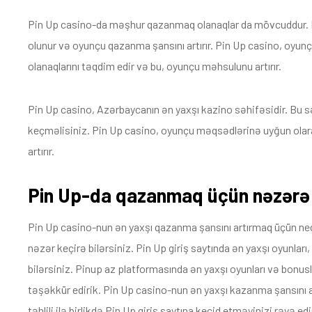
Pin Up casino-da məşhur qazanmaq olanaqlar da mövcuddur. 
olunur və oyunçu qazanma şansını artırır. Pin Up casino, oy
olanaqlarını təqdim edir və bu, oyunçu məhsulunu artırır.
Pin Up casino, Azərbaycanın ən yaxşı kazino səhifəsidir. Bu 
keçməlisiniz. Pin Up casino, oyunçu məqsədlərinə uyğun olar
artırır.
Pin Up-da qazanmaq üçün nəzərə a
Pin Up casino-nun ən yaxşı qazanma şansını artırmaq üçün necə
nəzər keçirə bilərsiniz. Pin Up giriş saytında ən yaxşı oyunlar
bilərsiniz. Pinup az platformasında ən yaxşı oyunları və bonus
təşəkkür edirik. Pin Up casino-nun ən yaxşı kazanma şansını ar
təhlili ilə birlikdə Pin Up giriş saytına keçid etməyinizi rəyə edi