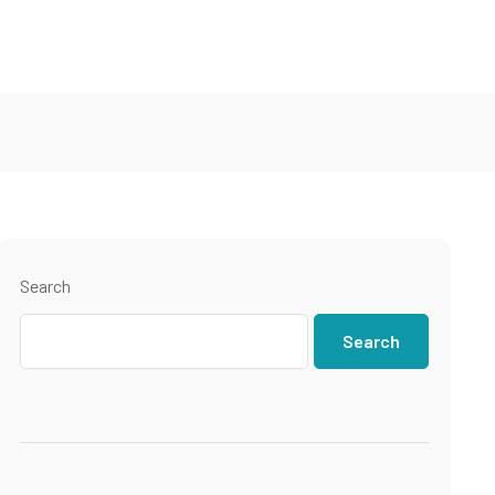
Search
Search