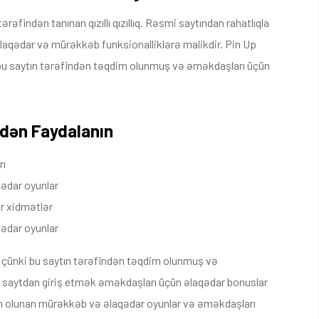
ərəfindən tanınan qızıllı qızıllıq. Rəsmi saytından rahatlıqla
aqədar və mürəkkəb funksionalliklərə malikdir. Pin Up
i bu saytın tərəfindən təqdim olunmuş və əməkdaşları üçün
ndən Faydalanın
rı
qədar oyunlar
r xidmətlər
qədar oyunlar
, çünki bu saytın tərəfindən təqdim olunmuş və
 saytdan giriş etmək əməkdaşları üçün əlaqədar bonuslar
qdim olunan mürəkkəb və əlaqədar oyunlar və əməkdaşları