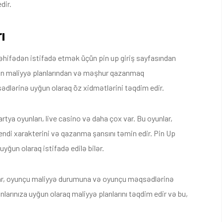
dir.
ı
səhifədən istifadə etmək üçün pin up giriş sayfasından
ğun maliyyə planlarından və məşhur qazanmaq
sədlərinə uyğun olaraq öz xidmətlərini təqdim edir.
rtya oyunları, live casino və daha çox var. Bu oyunlar,
ndi xarakterini və qazanma şansını təmin edir. Pin Up
yğun olaraq istifadə edilə bilər.
anlar, oyunçu maliyyə durumuna və oyunçu məqsədlərinə
larınıza uyğun olaraq maliyyə planlarını təqdim edir və bu,