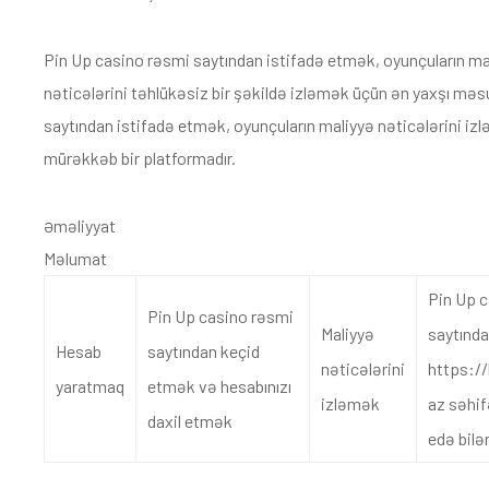
Pin Up casino rəsmi saytından istifadə etmək, oyunçuların ma
nəticələrini təhlükəsiz bir şəkildə izləmək üçün ən yaxşı məs
saytından istifadə etmək, oyunçuların maliyyə nəticələrini iz
mürəkkəb bir platformadır.
Əməliyyat
Məlumat
Pin Up 
Pin Up casino rəsmi
Maliyyə
saytınd
Hesab
saytından keçid
nəticələrini
https:/
yaratmaq
etmək və hesabınızı
izləmək
az səhif
daxil etmək
edə bilə