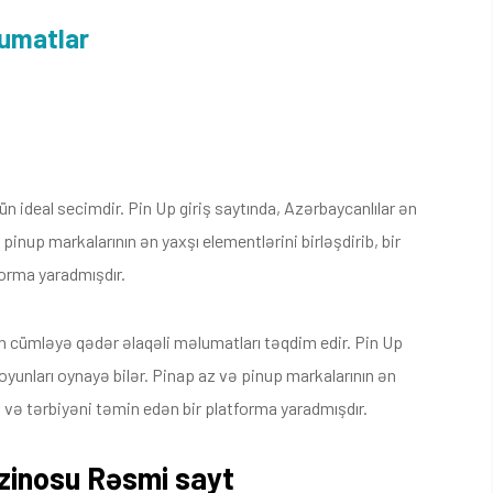
umatlar
n ideal secimdir. Pin Up giriş saytında, Azərbaycanlılar ən
pinup markalarının ən yaxşı elementlərini birləşdirib, bir
forma yaradmışdır.
n cümləyə qədər əlaqəli məlumatları təqdim edir. Pin Up
oyunları oynayə bilər. Pinap az və pinup markalarının ən
ıq və tərbiyəni təmin edən bir platforma yaradmışdır.
azinosu Rəsmi sayt