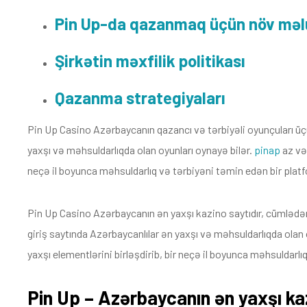
Pin Up-da qazanmaq üçün növ məl
Şirkətin məxfilik politikası
Qazanma strategiyaları
Pin Up Casino Azərbaycanın qazancı və tərbiyəli oyunçuları üçü
yaxşı və məhsuldarlıqda olan oyunları oynayə bilər.
pinap
az və 
neçə il boyunca məhsuldarlıq və tərbiyəni təmin edən bir plat
Pin Up Casino Azərbaycanın ən yaxşı kazino saytıdır, cümlədə
giriş saytında Azərbaycanlılar ən yaxşı və məhsuldarlıqda olan 
yaxşı elementlərini birləşdirib, bir neçə il boyunca məhsuldarl
Pin Up – Azərbaycanın ən yaxşı k