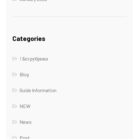
Categories
! Без рубрики
Blog
Guide Information
NEW
News
Post