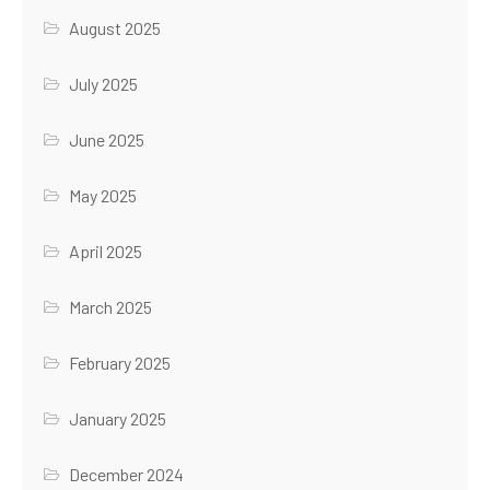
August 2025
July 2025
June 2025
May 2025
April 2025
March 2025
February 2025
January 2025
December 2024