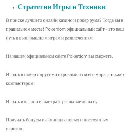
Стратегия Игры и Техники
В поиске лучшего онлайн казино и покер рума? Тогда вы в
правильном месте! Pokerdom официальный сайт – это ваш
путь к выигрышным играм и развлечениям.
На нашем официальном сайте Pokerdom вы сможете:
Играть в покер с другими игроками из всего мира, а также с
компьютером;
Играть в казино и выиграть реальные деньги;
Получать бонусы и акции для новых и постоянных
игроков;