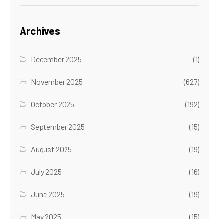
Archives
December 2025
(1)
November 2025
(627)
October 2025
(192)
September 2025
(15)
August 2025
(19)
July 2025
(16)
June 2025
(19)
May 2025
(15)