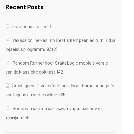
Recent Posts
esta tienda online 6
Vavada online kasiino Eestis kampaaniad turniirid ja
lojaalsusprogramm.193 (2)
Random Runner door StakeLogic mobiele versie
van de klassieke gokkast.142
Crash game Diver criado pela Inout Game principais
vantagens da verso online.325
Boostwin казино как скачать приложение на
телефон.694