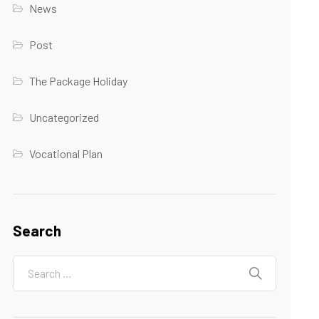
News
Post
The Package Holiday
Uncategorized
Vocational Plan
Search