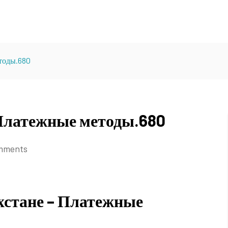
тоды.680
 Платежные методы.680
mments
хстане – Платежные