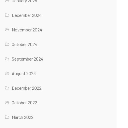
January 2025
December 2024
November 2024
October 2024
September 2024
August 2023
December 2022
October 2022
March 2022