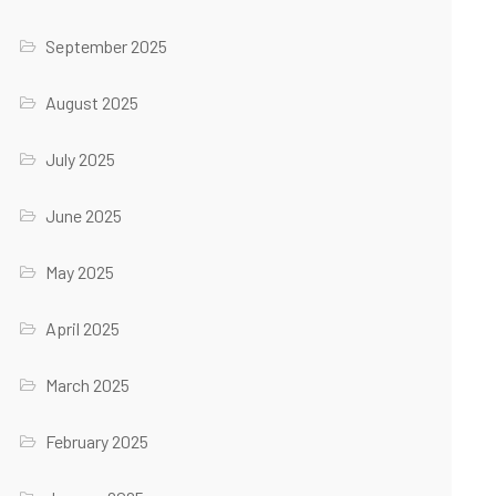
September 2025
August 2025
July 2025
June 2025
May 2025
April 2025
March 2025
February 2025