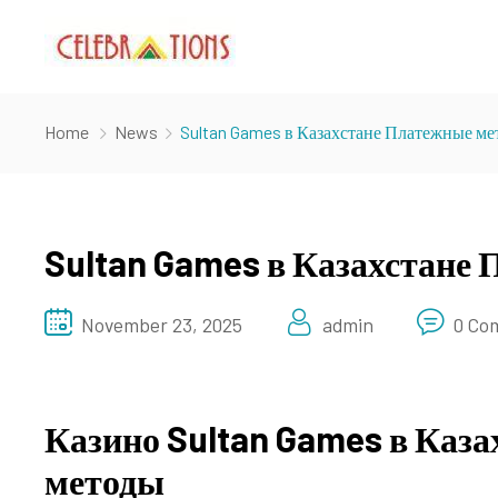
Home
News
Sultan Games в Казахстане Платежные ме
Sultan Games в Казахстане
November 23, 2025
admin
0 Co
Казино Sultan Games в Каза
методы