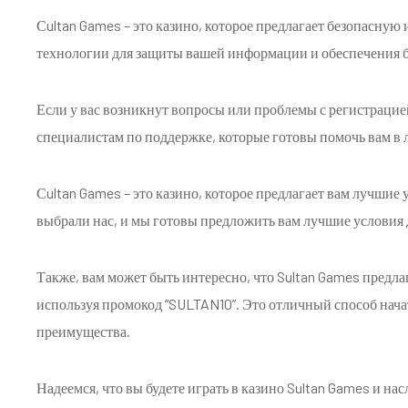
Сultan Games – это казино, которое предлагает безопасну
технологии для защиты вашей информации и обеспечения б
Если у вас возникнут вопросы или проблемы с регистрацие
специалистам по поддержке, которые готовы помочь вам в 
Сultan Games – это казино, которое предлагает вам лучшие 
выбрали нас, и мы готовы предложить вам лучшие условия 
Также, вам может быть интересно, что Sultan Games предл
используя промокод “SULTAN10”. Это отличный способ нача
преимущества.
Надеемся, что вы будете играть в казино Sultan Games и н