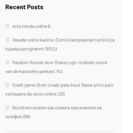
Recent Posts
esta tienda online 6
Vavada online kasiino Eestis kampaaniad turniirid ja
lojaalsusprogramm.193 (2)
Random Runner door StakeLogic mobiele versie
van de klassieke gokkast.142
Crash game Diver criado pela Inout Game principais
vantagens da verso online.325
Boostwin казино как скачать приложение на
телефон.694