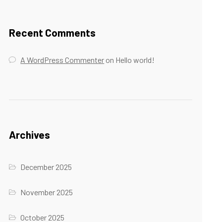
Recent Comments
A WordPress Commenter
on
Hello world!
Archives
December 2025
November 2025
October 2025