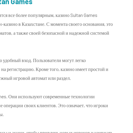
tan Games
ится все более популярным, казино Sultan Games
-казино в Казахстане. С момента своего основания, это
матов, а также своей безопасной и надежной системой
о удобный вход. Пользователи могут легко
и на регистрацию. Кроме того, казино имеет простой и
ужный игровой автомат или раздел.
Games. Они используют современные технологии
 операции своих клиентов. Это означает, что игроки
ы.
нусы и акции, чтобы привлечь новых игроков и удержать