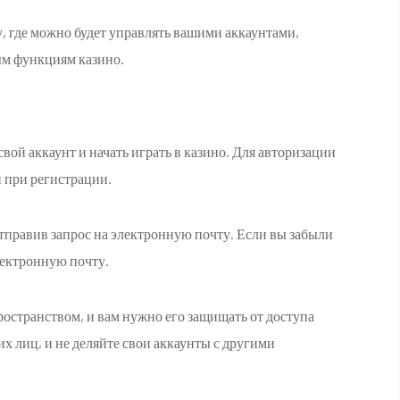
, где можно будет управлять вашими аккаунтами,
ым функциям казино.
свой аккаунт и начать играть в казино. Для авторизации
и при регистрации.
отправив запрос на электронную почту. Если вы забыли
электронную почту.
остранством, и вам нужно его защищать от доступа
их лиц, и не деляйте свои аккаунты с другими