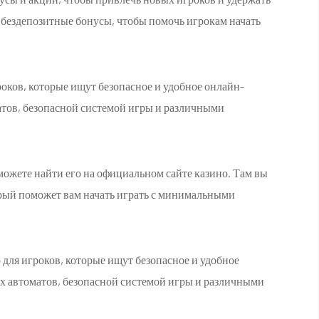
 бездепозитные бонусы, чтобы помочь игрокам начать
роков, которые ищут безопасное и удобное онлайн-
атов, безопасной системой игры и различными
 можете найти его на официальном сайте казино. Там вы
орый поможет вам начать играть с минимальными
 для игроков, которые ищут безопасное и удобное
ых автоматов, безопасной системой игры и различными