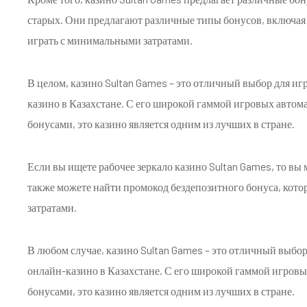
старых. Они предлагают различные типы бонусов, включая
играть с минимальными затратами.
В целом, казино Sultan Games – это отличный выбор для иг
казино в Казахстане. С его широкой гаммой игровых автом
бонусами, это казино является одним из лучших в стране.
Если вы ищете рабочее зеркало казино Sultan Games, то вы
также можете найти промокод бездепозитного бонуса, кот
затратами.
В любом случае, казино Sultan Games – это отличный выбор
онлайн-казино в Казахстане. С его широкой гаммой игров
бонусами, это казино является одним из лучших в стране.