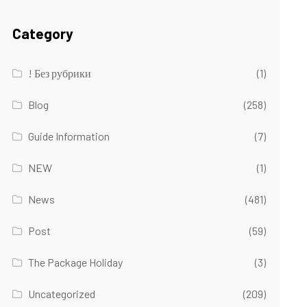
Category
! Без рубрики
(1)
Blog
(258)
Guide Information
(7)
NEW
(1)
News
(481)
Post
(59)
The Package Holiday
(3)
Uncategorized
(209)