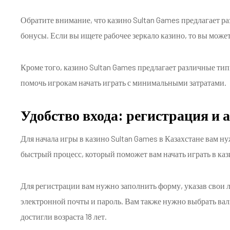
Обратите внимание, что казино Sultan Games предлагает р
бонусы. Если вы ищете рабочее зеркало казино, то вы може
Кроме того, казино Sultan Games предлагает различные ти
помочь игрокам начать играть с минимальными затратами.
Удобство входа: регистрация и 
Для начала игры в казино Sultan Games в Казахстане вам ну
быстрый процесс, который поможет вам начать играть в каз
Для регистрации вам нужно заполнить форму, указав свои л
электронной почты и пароль. Вам также нужно выбрать валю
достигли возраста 18 лет.