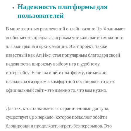
Надежность платформы для
пользователей
В мире азартных развлечений онлайн казино Up-X занимает
особое место, предлагая игрокам уникальные возможности
для выигрыша и ярких эмоций. Этот проект, также
известный как Ап Икс, стал популярным благодаря своей
надежности, широкому выбору игр и удобному
интерфейсу. Если вы ищете платформу, где можно
насладиться азартом в комфортной обстановке, то up-x
официальный сайт – это именно то, что вам нужно.
Для тех, кто сталкивается с ограничениями доступа,
существует up x зеркало, которое позволяет обойти
блокировки и продолжить играть без перерывов. Это