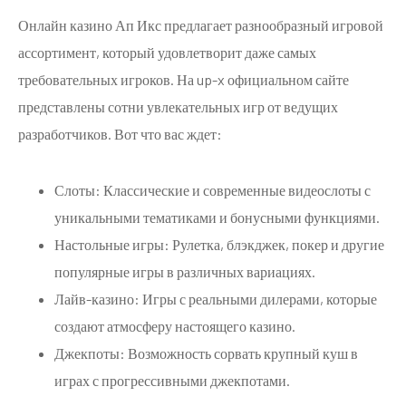
Онлайн казино Ап Икс предлагает разнообразный игровой
ассортимент, который удовлетворит даже самых
требовательных игроков. На up-x официальном сайте
представлены сотни увлекательных игр от ведущих
разработчиков. Вот что вас ждет:
Слоты: Классические и современные видеослоты с
уникальными тематиками и бонусными функциями.
Настольные игры: Рулетка, блэкджек, покер и другие
популярные игры в различных вариациях.
Лайв-казино: Игры с реальными дилерами, которые
создают атмосферу настоящего казино.
Джекпоты: Возможность сорвать крупный куш в
играх с прогрессивными джекпотами.