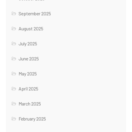
September 2025
August 2025
July 2025
June 2025
May 2025
April 2025
March 2025
February 2025