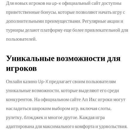
Для новых игроков на up-x официальный сайт доступны
приветственные бонусы, которые позволяют начать игру с
дополнительными преимуществами. Регулярные акции и
турниры делают платформу еще более привлекательной для
пользователей.
Уникальные возможности для
игроков
Онлайн казино Up-X предлагает своим пользователям
уникальные возможности, которые выделяют его среди
конкурентов. На официальном сайте Ап Икс игроки могут
насладиться широким выбором игр, включая слоты,
рулетку, блэкджек и многое другое. Каждая игра
адаптирована для максимального комфорта и удовольствия.