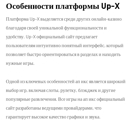
Особенности платформы Up-X
Платформа Up-X выделяется среди других онлайн-казино
благодаря своей уникальной функциональности и
удобству. Up-X официальный сайт предлагает
пользователям интуитивно понятный интерфейс, который
позволяет быстро ориентироваться в разделах и находить
нужные игры.
Одной из ключевых особенностей ап икс является широкий
выбор игр, включая слоты, рулетку, блэкджек и другие
популярные развлечения. Все игры на ап икс официальный
сайт разработаны ведущими провайдерами, что
гарантирует высокое качество графики и звука.