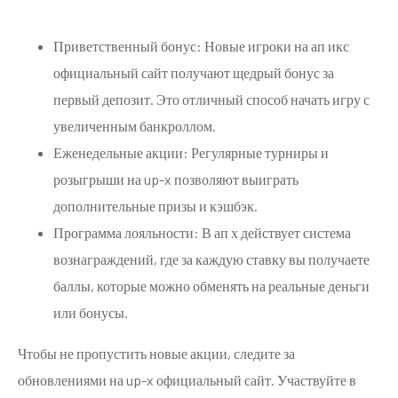
Приветственный бонус: Новые игроки на ап икс
официальный сайт получают щедрый бонус за
первый депозит. Это отличный способ начать игру с
увеличенным банкроллом.
Еженедельные акции: Регулярные турниры и
розыгрыши на up-x позволяют выиграть
дополнительные призы и кэшбэк.
Программа лояльности: В ап х действует система
вознаграждений, где за каждую ставку вы получаете
баллы, которые можно обменять на реальные деньги
или бонусы.
Чтобы не пропустить новые акции, следите за
обновлениями на up-x официальный сайт. Участвуйте в