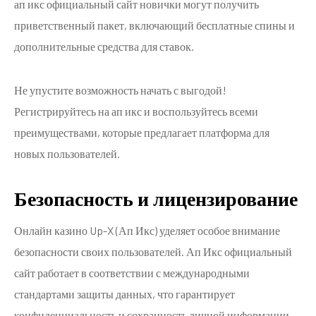
ап икс официальный сайт новички могут получить
приветственный пакет, включающий бесплатные спины и
дополнительные средства для ставок.
Не упустите возможность начать с выгодой!
Регистрируйтесь на ап икс и воспользуйтесь всеми
преимуществами, которые предлагает платформа для
новых пользователей.
Безопасность и лицензирование
Онлайн казино Up-X (Ап Икс) уделяет особое внимание
безопасности своих пользователей. Ап Икс официальный
сайт работает в соответствии с международными
стандартами защиты данных, что гарантирует
конфиденциальность и сохранность личной информации