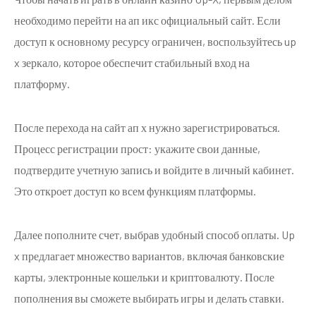
необходимо перейти на ап икс официальный сайт. Если
доступ к основному ресурсу ограничен, воспользуйтесь up
x зеркало, которое обеспечит стабильный вход на
платформу.
После перехода на сайт ап х нужно зарегистрироваться.
Процесс регистрации прост: укажите свои данные,
подтвердите учетную запись и войдите в личный кабинет.
Это откроет доступ ко всем функциям платформы.
Далее пополните счет, выбрав удобный способ оплаты. Up
x предлагает множество вариантов, включая банковские
карты, электронные кошельки и криптовалюту. После
пополнения вы сможете выбирать игры и делать ставки.