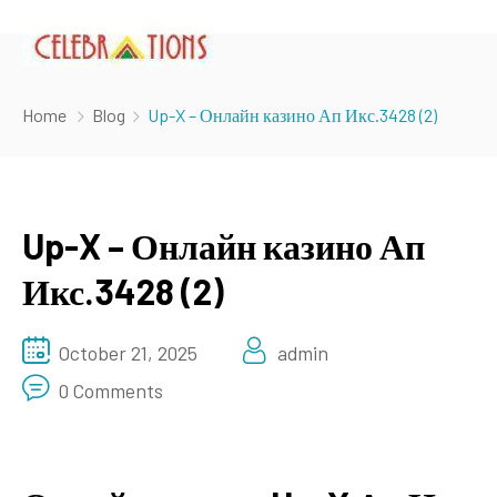
Home
Blog
Up-X – Онлайн казино Ап Икс.3428 (2)
Up-X – Онлайн казино Ап
Икс.3428 (2)
October 21, 2025
admin
0 Comments