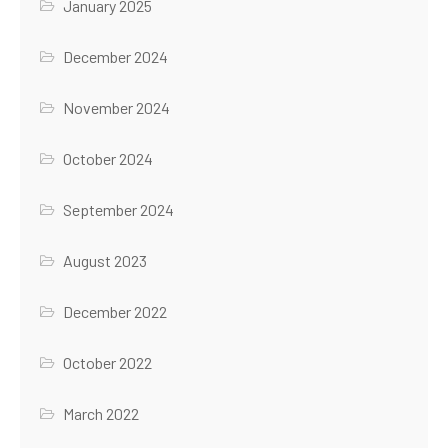
January 2025
December 2024
November 2024
October 2024
September 2024
August 2023
December 2022
October 2022
March 2022