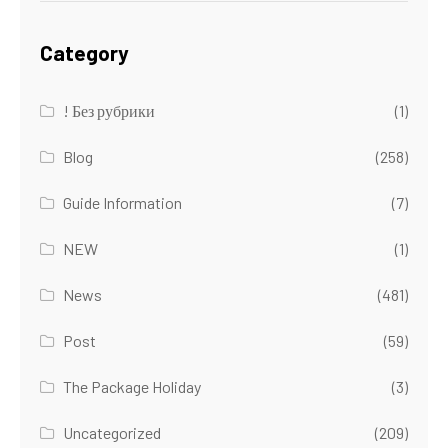
Category
! Без рубрики
(1)
Blog
(258)
Guide Information
(7)
NEW
(1)
News
(481)
Post
(59)
The Package Holiday
(3)
Uncategorized
(209)