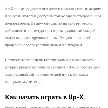
Ап Х также предоставляет доступ к эксклюзивным акциям
и бонусам, которые доступны только зарегистрированным
пользователям. На up-x официальный сайт регулярно
добавляются новые турниры и розыгрыши, где каждый
может выиграть крупные призы. Это делает игровой
процесс еще более увлекательным и выгодным.
Не упустите шанс испытать уникальные возможности,
которые предлагает онлайн казино Ап Икс. Посетите up-x
официальный сайт и начните свой путь к большим
выигрышам уже сегодня!
Как начать играть в Up-X
Чтобы начать играть в онлайн казино Up-X, первым делом