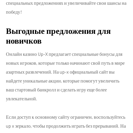
специальных предложениях и увеличивайте свои шансы на
победу!
Выгодные предложения для
новичков
Онлайн казино Up-X предлагает специальные бонусы для
новых игроков, которые только начинают свой путь в мире
азартных развлечений. На up-x официальный сайт вы
найдете уникальные акции, которые помогут увеличить
ваш стартовый банкролл и сделать игру еще более
увлекательной.
Если доступ к основному сайту ограничен, воспользуйтесь
up x зеркало, чтобы продолжить играть без прерываний. На