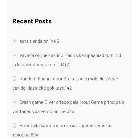
Recent Posts
esta tienda online 6
Vavada online kasiino Eestis kampaaniad turniirid
ja lojaalsusprogramm.193 (2)
Random Runner door StakeLogic mobiele versie
van de klassieke gokkast.142
Crash game Diver criado pela Inout Game principais
vantagens da verso online.325
Boostwin казино как скачать приложение на
телефон.694