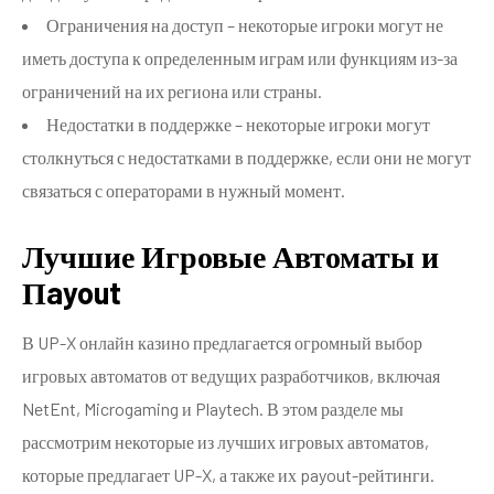
Ограничения на доступ – некоторые игроки могут не
иметь доступа к определенным играм или функциям из-за
ограничений на их региона или страны.
Недостатки в поддержке – некоторые игроки могут
столкнуться с недостатками в поддержке, если они не могут
связаться с операторами в нужный момент.
Лучшие Игровые Автоматы и
Пayout
В UP-X онлайн казино предлагается огромный выбор
игровых автоматов от ведущих разработчиков, включая
NetEnt, Microgaming и Playtech. В этом разделе мы
рассмотрим некоторые из лучших игровых автоматов,
которые предлагает UP-X, а также их payout-рейтинги.