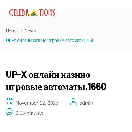
Home
News
UP-X онлайн казино игровые автоматы.1660
UP-X онлайн казино
игровые автоматы.1660
November 22, 2025
admin
0 Comments