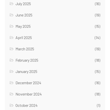
July 2025
(16)
June 2025
(19)
May 2025
(15)
April 2025
(14)
March 2025
(19)
February 2025
(18)
January 2025
(15)
December 2024
(16)
November 2024
(18)
October 2024
(1)