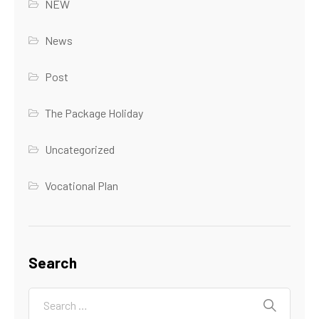
NEW
News
Post
The Package Holiday
Uncategorized
Vocational Plan
Search