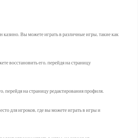
 казино. Вы можете играть в различные игры, такие как
ете восстановить его, перейдя на страницу
то, перейдя на страницу редактирования профиля.
сто для игроков, где вы можете играть в игры и