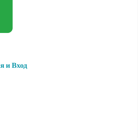
я и Вход