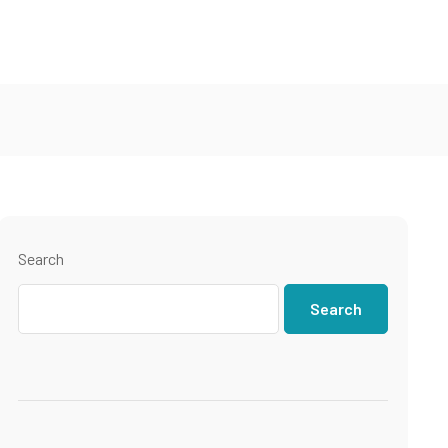
Search
Search