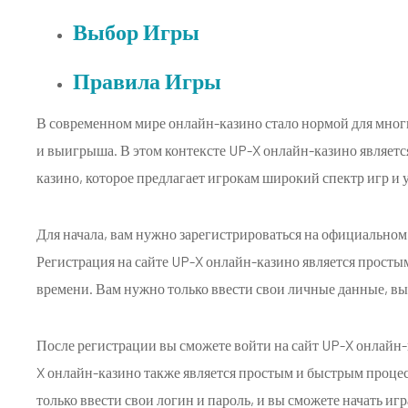
Выбор Игры
Правила Игры
В современном мире онлайн-казино стало нормой для мног
и выигрыша. В этом контексте UP-X онлайн-казино являет
казино, которое предлагает игрокам широкий спектр игр и 
Для начала, вам нужно зарегистрироваться на официальном 
Регистрация на сайте UP-X онлайн-казино является просты
времени. Вам нужно только ввести свои личные данные, вы
После регистрации вы сможете войти на сайт UP-X онлайн-к
X онлайн-казино также является простым и быстрым процес
только ввести свои логин и пароль, и вы сможете начать игр