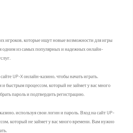
их игроков, которые ищут новые возможности для игры
ся одним из самых популярных и надежных онлайн-
услуг.
сайте UP-X онлайн-казино, чтобы начать играть.
м и быстрым процессом, который не займет у вас много
брать пароль и подтвердить регистрацию.
азино, используя свои логин и пароль. Вход на сайт UP-
сом, который не займет у вас много времени. Вам нужно
ать.