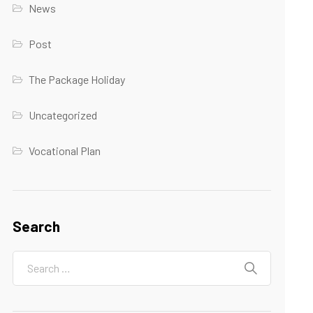
News
Post
The Package Holiday
Uncategorized
Vocational Plan
Search