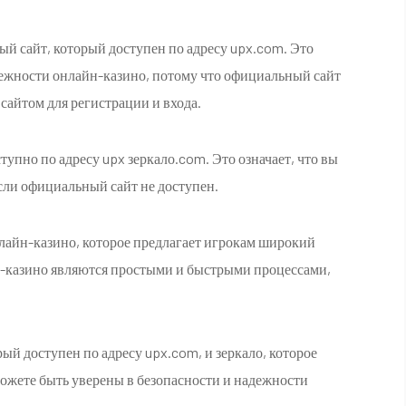
й сайт, который доступен по адресу upx.com. Это
адежности онлайн-казино, потому что официальный сайт
айтом для регистрации и входа.
тупно по адресу upx зеркало.com. Это означает, что вы
сли официальный сайт не доступен.
лайн-казино, которое предлагает игрокам широкий
айн-казино являются простыми и быстрыми процессами,
ый доступен по адресу upx.com, и зеркало, которое
 можете быть уверены в безопасности и надежности