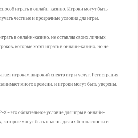
способ играть в онлайн-казино. Игроки могут быть
лучать честные и прозрачные условия для игры.
играть в онлайн-казино, не оставляя своих личных
роков, которые хотят играть в онлайн-казино, но не
.
лагает игрокам широкий спектр игр и услуг. Регистрация
е занимает много времени, и игроки могут быть уверены,
X – это обязательное условие для игры в онлайн-
, которые могут быть опасны для их безопасности и