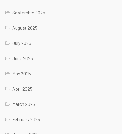
September 2025
August 2025
July 2025
June 2025
May 2025
April 2025
March 2025
February 2025